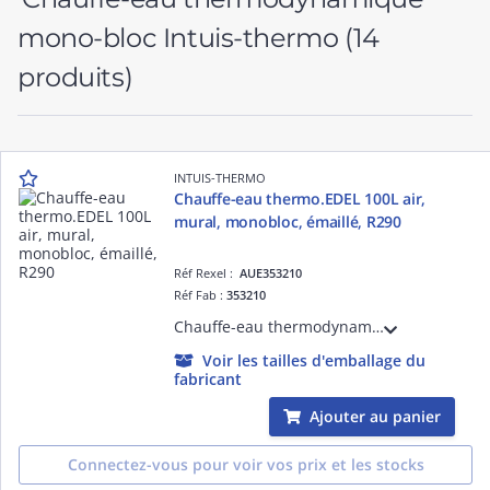
mono-bloc Intuis-thermo
(14
produits)
INTUIS-THERMO
Chauffe-eau thermo.EDEL 100L air,
mural, monobloc, émaillé, R290
Réf Rexel :
AUE353210
Réf Fab :
353210
Chauffe-eau thermodynamique EDEL 100 air - sur air, 100L, mural, monobloc, R290 sans HFC, cuve acier émaillé, sur air ambiant ou air extérieur par ventouse D= 80/125 mm, appoint électrique 1 kW intégré
Voir les tailles d'emballage du
fabricant
Ajouter au panier
Connectez-vous pour voir vos prix et les stocks