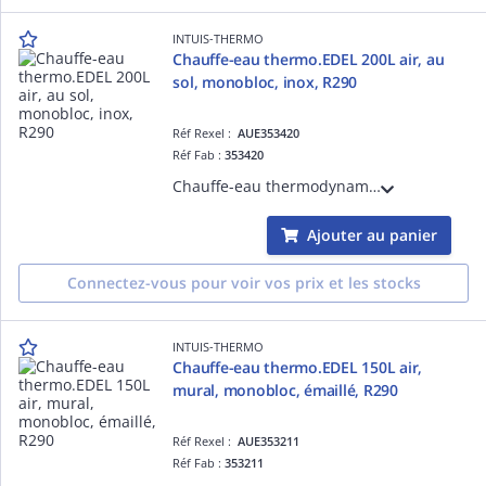
INTUIS-THERMO
Chauffe-eau thermo.EDEL 200L air, au
sol, monobloc, inox, R290
Réf Rexel :
AUE353420
Réf Fab :
353420
Chauffe-eau thermodynamique EDEL 200 air - sur air, 200L, sol, monobloc, R290 sans HFC, cuve inox, sur air ambiant ou air extérieur par gaines D= 160 mm, appoint électrique 1,2 kW intégré
Ajouter au panier
Connectez-vous pour voir vos prix et les stocks
INTUIS-THERMO
Chauffe-eau thermo.EDEL 150L air,
mural, monobloc, émaillé, R290
Réf Rexel :
AUE353211
Réf Fab :
353211