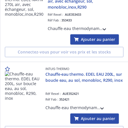
air, avec échangeur, sol,
monobloc,inox,R290
Réf Rexel :
AUE353433
Réf Fab :
353433
Chauffe-eau thermodynamique EDEL NATIV 270 air avec échangeur, sur air, 270L, sol, monobloc, R290, cuve inox, éch. intégré raccordt appoint chaudière, sur air ambiant ou air extérieur par gaines D= 160 mm, appoint élec 1,2 kW intégré
Ajouter au panier
Connectez-vous pour voir vos prix et les stocks
INTUIS-THERMO
Chauffe-eau thermo. EDEL EAU 200L, sur
boucle eau, au sol, monobloc, R290, inox
Réf Rexel :
AUE352421
Réf Fab :
352421
Chauffe-eau thermodynamique EDEL 200 eau, sur boucle d'eau, RCU, ou retour plancher chauffant, 200L, mural, monobloc, R290 sans HFC, cuve inox, livré avec module de dérivation pour raccordt plancher, appoint électrique 1,2 kW intégré
Ajouter au panier