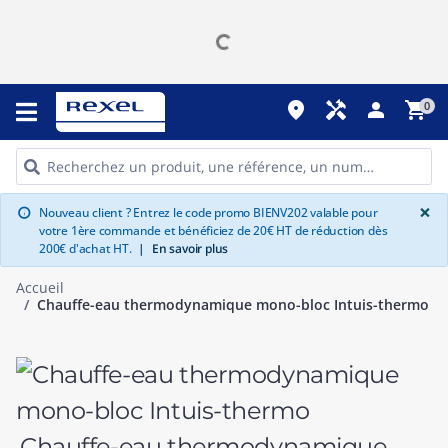
place
handyman
person
shopping_cart
0
G
×
Nouveau client ? Entrez le code promo BIENV202 valable pour
info
votre 1ère commande et bénéficiez de 20€ HT de réduction dès
200€ d'achat HT.
|
En savoir plus
Accueil
Chauffe-eau thermodynamique mono-bloc Intuis-thermo
Chauffe-eau thermodynamique