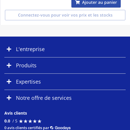
Ajouter au panier
Connectez-vous pour voir vos prix et les stocks
L'entreprise
Produits
Expertises
Notre offre de services
Avis clients
★
★
★
★
★
★
★
★
★
★
0.0
/ 5
0 avis clients certifiés par