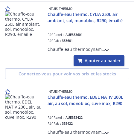
INTUIS-THERMO
Chauffe-eau thermo. CYLIA 250L air
ambiant, sol, monobloc, R290, émaillé
Réf Rexel :
AUE353601
Réf Fab :
353601
Chauffe-eau thermodynamique Cylia 250 - sur air, 250L, sol, monobloc, R290 sans HFC, cuve acier émaillé, sur air ambiant ou reprise sur combles, appoint électrique 1,2 kW intégré
Ajouter au panier
Connectez-vous pour voir vos prix et les stocks
INTUIS-THERMO
Chauffe-eau thermo. EDEL NATIV 200L
air, au sol, monobloc, cuve inox, R290
Réf Rexel :
AUE353422
Réf Fab :
353422
Chauffe-eau thermodynamique EDEL NATIV 200 air - sur air, 200L, installation sol, monobloc, R290 sans HFC, cuve inox, sur air ambiant ou air extérieur par gaines D= 160 mm, appoint électrique 1,2 kW intégré