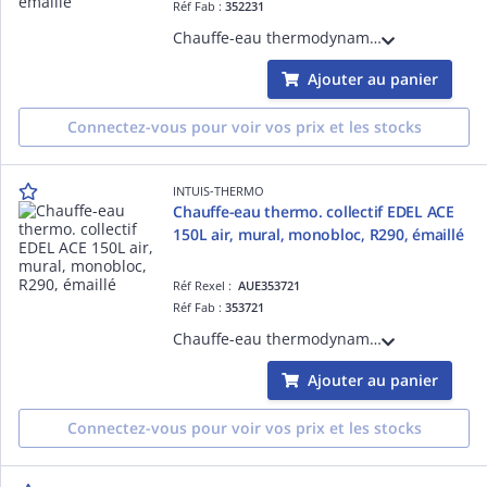
Réf Fab :
352231
Chauffe-eau thermodynamique EDEL 150 eau, sur boucle d'eau, RCU, ou retour plancher chauffant, 150L, mural, monobloc, R290 sans HFC, cuve acier émaillé, livré avec module de dérivation pour raccordt plancher, appoint électrique 1 kW intégré
Ajouter au panier
Connectez-vous pour voir vos prix et les stocks
INTUIS-THERMO
Chauffe-eau thermo. collectif EDEL ACE
150L air, mural, monobloc, R290, émaillé
Réf Rexel :
AUE353721
Réf Fab :
353721
Chauffe-eau thermodynamique EDEL 150 air - sur air, 150L, mural, monobloc, R290 sans HFC, cuve acier émaillé, sur conduit collectif par ventouse D= 80/125 mm, appoint électrique 1 kW intégré
Ajouter au panier
Connectez-vous pour voir vos prix et les stocks