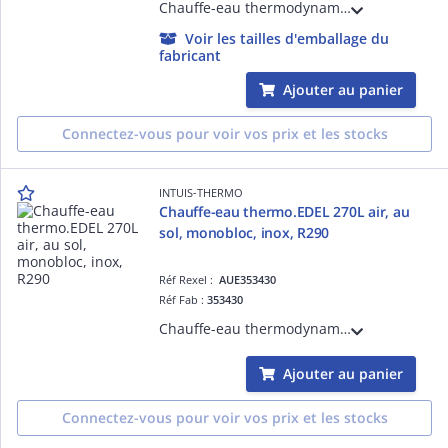
Chauffe-eau thermodynamique EDEL 150 air - sur air, 150L, mural, monobloc, R290 sans HFC, cuve acier émaillé, sur air ambiant ou air extérieur par ventouse D= 80/125 mm, appoint électrique 1 kW intégré
Voir les tailles d'emballage du
fabricant
Ajouter au panier
Connectez-vous pour voir vos prix et les stocks
INTUIS-THERMO
Chauffe-eau thermo.EDEL 270L air, au
sol, monobloc, inox, R290
Réf Rexel :
AUE353430
Réf Fab :
353430
Chauffe-eau thermodynamique EDEL 270 air - sur air, 270L, sol, monobloc, R290 sans HFC, cuve inox, sur air ambiant ou air extérieur par gaines D= 160 mm, appoint électrique 1,2 kW intégré
Ajouter au panier
Connectez-vous pour voir vos prix et les stocks