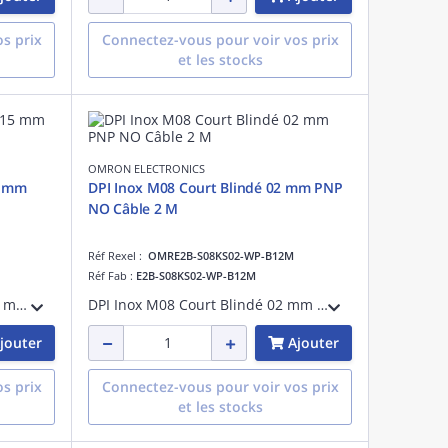
s prix
Connectez-vous pour voir vos prix
et les stocks
OMRON ELECTRONICS
5 mm
DPI Inox M08 Court Blindé 02 mm PNP
NO Câble 2 M
Réf Rexel :
OMRE2B-S08KS02-WP-B12M
Réf Fab :
E2B-S08KS02-WP-B12M
DPI Laiton M30 Court Blindé 15 mm PNP NO Connecteur
DPI Inox M08 Court Blindé 02 mm PNP NO Câble 2 M
jouter
Ajouter
s prix
Connectez-vous pour voir vos prix
et les stocks