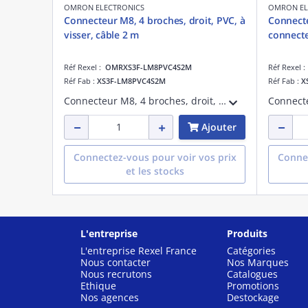
OMRON ELECTRONICS
OMRON EL
Connecteur M8, 4 broches, droit, PVC, à
Connecte
visser, câble 2 m
connecte
Réf Rexel :
OMRXS3F-LM8PVC4S2M
Réf Rexel 
Réf Fab :
XS3F-LM8PVC4S2M
Réf Fab :
X
Connecteur M8, 4 broches, droit, PVC, à visser, câble 2 m
Ajouter
Connectez-vous pour voir vos prix
Connec
et les stocks
L'entreprise
Produits
L'entreprise Rexel France
Catégories
Nous contacter
Nos Marques
Nous recrutons
Catalogues
Ethique
Promotions
Nos agences
Destockage