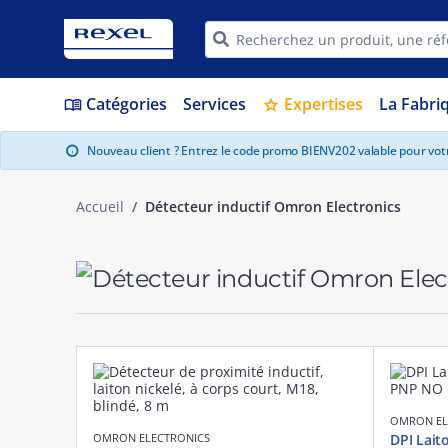
Catégories
Services
Expertises
La Fabri
menu_book
star
Nouveau client ? Entrez le code promo BIENV202 valable pour vo
info
Accueil
Détecteur inductif Omron Electronics
OMRON EL
OMRON ELECTRONICS
DPI Lait