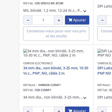
Réf Fab :
E2E-S05S12-WC-B12M
M5, blindé, 1,2 mm, 12-24 Vc.c., PNP NO, câble 2 m
Ajouter
Connectez-vous pour voir vos prix
Connec
et les stocks
OMRON ELECTRONICS
OMRON EL
34 mm dia., non blindé, 3-25 mm, 10-30
DPI Lait
Vc.c., PNP, NO, câble 2 m
PNP 
Réf Rexel :
OMRE2K-C25MF1
Réf Rexel 
Réf Fab :
E2K-C25MF1
Réf Fab :
E
34 mm dia., non blindé, 3-25 mm, 10-30 Vc.c., PNP, NO, câble 2 m
Ajouter