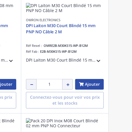
OMRON ELECTRONICS
8 mm
DPI Laiton M30 Court Blindé 15 mm
PNP NO Câble 2 M
M
Réf Rexel :
OMRE2B-M30KS15-WP-B12M
Réf Fab :
E2B-M30KS15-WP-B12M
DPI Laiton M18 Court Blindé 08 mm PNP NO Câble 2 M
DPI Laiton M30 Court Blindé 15 mm PNP NO Câble 2 M
jouter
Ajouter
s prix
Connectez-vous pour voir vos prix
et les stocks