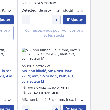
Réf Fab :
E2E-X22B3D30-M1
M5, blindé, 1,2 mm, 12-24 Vc.c., PNP NO, avec connecteur M8, 3 broches
Détecteur de proximité inductif, laiton nickelé, à corps court, M30, blindé, 22 mm, DC, 3 fils, PNP NO+NC, IO-Link COM2, connecteur M12
jouter
Ajouter
s prix
Connectez-vous pour voir vos prix
et les stocks
OMRON ELECTRONICS
, laiton
M8, non blindé, Sn: 4 mm, inox, L:
ndé, 4 m
27(39) mm, 12-24 Vc.c., PNP, NO,
connecteur M
Réf Rexel :
OMRE2A-S08KN04-M5-B1
Réf Fab :
E2A-S08KN04-M5-B1
Détecteur de proximité inductif, laiton nickelé, à corps court, M12, blindé, 4 mm, DC, 3 fils, PNP NO, IO-Link COM3, connecteur M12
M8, non blindé, Sn: 4 mm, inox, L: 27(39) mm, 12-24 Vc.c., PNP, NO, connecteur M8 3 broches
jouter
Ajouter