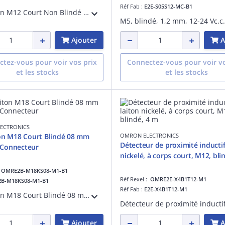
Réf Fab :
E2E-S05S12-MC-B1
DPI Laiton M12 Court Non Blindé 08 mm PNP NO Connecteur
Ajouter
A
tez-vous pour voir vos prix
Connectez-vous pour voir vo
et les stocks
et les stocks
ECTRONICS
on M18 Court Blindé 08 mm
OMRON ELECTRONICS
Détecteur de proximité inductif
NO Connecteur
nickelé, à corps court, M12, bli
:
OMRE2B-M18KS08-M1-B1
Réf Rexel :
OMRE2E-X4B1T12-M1
2B-M18KS08-M1-B1
Réf Fab :
E2E-X4B1T12-M1
DPI Laiton M18 Court Blindé 08 mm PNP NO Connecteur
Ajouter
A