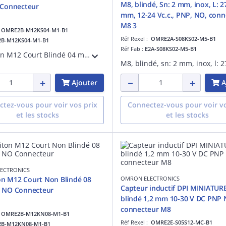
M8, blindé, Sn: 2 mm, inox, L: 2
NO Connecteur
mm, 12-24 Vc.c., PNP, NO, conn
M8 3
:
OMRE2B-M12KS04-M1-B1
Réf Rexel :
OMRE2A-S08KS02-M5-B1
2B-M12KS04-M1-B1
Réf Fab :
E2A-S08KS02-M5-B1
DPI Laiton M12 Court Blindé 04 mm PNP NO Connecteur
Ajouter
A
tez-vous pour voir vos prix
Connectez-vous pour voir vo
et les stocks
et les stocks
ECTRONICS
on M12 Court Non Blindé 08
OMRON ELECTRONICS
Capteur inductif DPI MINIATUR
mm PNP NO Connecteur
blindé 1,2 mm 10-30 V DC PNP
connecteur M8
:
OMRE2B-M12KN08-M1-B1
Réf Rexel :
OMRE2E-S05S12-MC-B1
2B-M12KN08-M1-B1