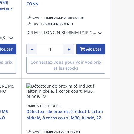
7(39)
CONN
ecteur
Réf Rexel :
OMRE2B-M12LN08-M1-B1
Réf Fab :
E2B-M12LN08-M1-B1
DPI M12 LONG N Bl 08MM PNP NO CONN
M8, blindé, sn: 2 mm, inox, l: 27(39) mm, 12-24 VCC, PNP, NO, connecteur M8 3 broches
jouter
Ajouter
s prix
Connectez-vous pour voir vos prix
et les stocks
OMRON ELECTRONICS
E M5
Détecteur de proximité inductif, laiton
 NO
nickelé, à corps court, M30, blindé, 22
Réf Rexel :
OMRE2E-X22B3D30-M1