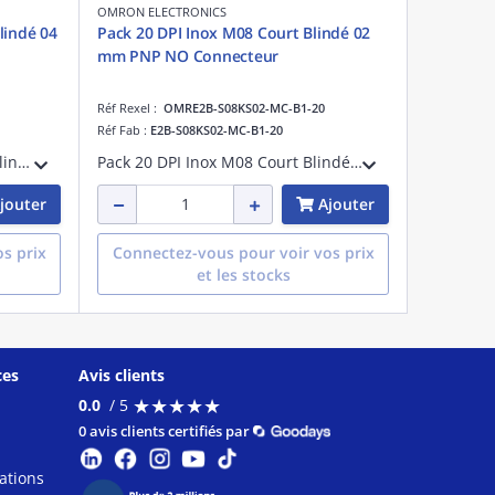
OMRON ELECTRONICS
lindé 04
Pack 20 DPI Inox M08 Court Blindé 02
mm PNP NO Connecteur
Réf Rexel :
OMRE2B-S08KS02-MC-B1-20
Réf Fab :
E2B-S08KS02-MC-B1-20
Pack 20 DPI Laiton M12 Court Blindé 04 mm PNP NO Connecteur
Pack 20 DPI Inox M08 Court Blindé 02 mm PNP NO Connecteur
jouter
Ajouter
s prix
Connectez-vous pour voir vos prix
et les stocks
ces
Avis clients
★
★
★
★
★
★
★
★
★
★
0.0
/ 5
0 avis clients certifiés par
ations