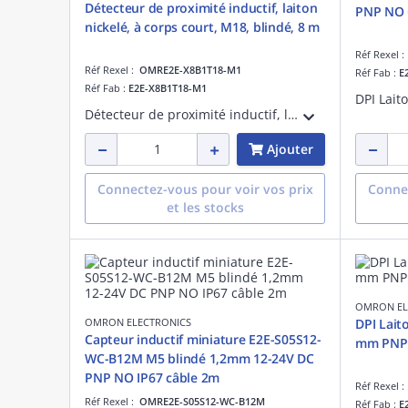
Détecteur de proximité inductif, laiton
PNP 
nickelé, à corps court, M18, blindé, 8 m
Réf Rexel 
Réf Rexel :
OMRE2E-X8B1T18-M1
Réf Fab :
E
Réf Fab :
E2E-X8B1T18-M1
Détecteur de proximité inductif, laiton nickelé, à corps court, M18, blindé, 8 mm, DC, 3 fils, PNP NO, IO-Link COM3, connecteur M12
Ajouter
Connectez-vous pour voir vos prix
Connec
et les stocks
OMRON EL
OMRON ELECTRONICS
DPI Lait
Capteur inductif miniature E2E-S05S12-
WC-B12M M5 blindé 1,2mm 12-24V DC
PNP NO IP67 câble 2m
Réf Rexel 
Réf Rexel :
OMRE2E-S05S12-WC-B12M
Réf Fab :
E