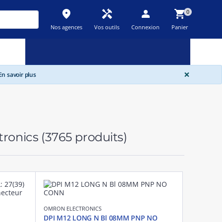
place
handyman
person
shopping_cart
0
Nos agences
Vos outils
Connexion
Panier
Nouveau
Promos
Destockage
feedback
local_offer
new_releases
GLOBA
×
n savoir plus
tronics
(3765 produits)
OMRON ELECTRONICS
DPI M12 LONG N Bl 08MM PNP NO