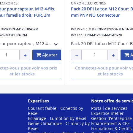
ECTRONICS
OMRON ELECTRONICS
ur pour capteur, M12 4-fils,
Pack 20 DPI Laiton M12 Court B
ur femelle droit, PUR, 2m
mm PNP NO Connecteur
:
OMRXS2F-M12PUR4S2M
Réf Rexel :
OMRE2B-M12KS04-M1-B1-20
S2F-M12PUR4S2M
Réf Fab :
E2B-M12KS04-M1-B1-20
Connecteur pour capteur, M12 4-fils, connecteur femelle droit, PUR, 2m
Ajouter
A
tez-vous pour voir vos prix
Connectez-vous pour voir vo
et les stocks
et les stocks
Expertises
Notre offre de servi
Courant faible - Conectis by
Portail de services
Rexel
Expertise métier
Eclairage - Lumotion by Rexel
Gestion d'entreprise
Genie climatique - Climancy by
Financement & CEE
Rexel
Formations & Certific