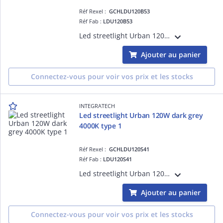
Réf Rexel :
GCHLDU120B53
Réf Fab :
LDU120B53
Led streetlight Urban 120W noir 5000K type 3, mode de pose:montage vertical/latéral, classe I, IK10, IP66, puiss.:28 W, flux:13500lm, L70/B50:147568 h, L80/B10:75000 h, efficience:112,5lm/W
Ajouter au panier
Connectez-vous pour voir vos prix et les stocks
INTEGRATECH
Led streetlight Urban 120W dark grey
4000K type 1
Réf Rexel :
GCHLDU120S41
Réf Fab :
LDU120S41
Led streetlight Urban 120W dark grey 4000K type 1, mode de pose:montage vertical/latéral, classe I, IK10, IP66, puiss.:120 W, flux:13500lm, L70/B50:147568 h, L80/B10:75000 h, efficience:112,5lm/W
Ajouter au panier
Connectez-vous pour voir vos prix et les stocks