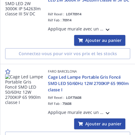
Réf Rexel :
LOF70914
Réf Fab :
70914
Applique murale avec un diffuseur en verre transparent structure en Laiton couleur Laiton E27 source non incluse 50/60Hz 15W IP 44 classe I 100V-240V hauteur:230mm longueur: 120mm profondeur: 200mm
Ajouter au panier
Connectez-vous pour voir vos prix et les stocks
FARO BARCELONA
Cage Led Lampe Portable Gris Foncé
SMD LED 50/60Hz 12W 2700KIP 65 990lm
classe I
Réf Rexel :
LOF75608
Réf Fab :
75608
Applique murale avec un diffuseur en PC opal structure en Aluminium couleur Gris foncé SMD LED source incluse 50/60Hz 8W 3000K CRI >80 IP 54450lm classe I 220V-240V hauteur:300mm longueur: 90mmprofondeur: 127mm
Ajouter au panier