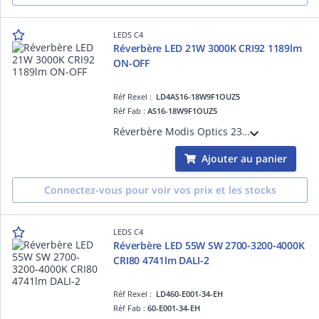
LEDS C4
Réverbère LED 21W 3000K CRI92 1189lm
ON-OFF
Réf Rexel :
LD4AS16-18W9F1OUZ5
Réf Fab :
AS16-18W9F1OUZ5
Réverbère Modis Optics 2300mm LED 21W 3000K CRI92 1189lm ON-OFF 100-277V IP66 Gris urbain Aluminium
Ajouter au panier
Connectez-vous pour voir vos prix et les stocks
LEDS C4
Réverbère LED 55W SW 2700-3200-4000K
CRI80 4741lm DALI-2
Réf Rexel :
LD460-E001-34-EH
Réf Fab :
60-E001-34-EH