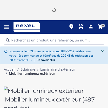
place
handyman
person
shopping_cart
0
G
×
Nouveau client ? Entrez le code promo BIENV202 valable pour
info
votre 1ère commande et bénéficiez de 20€ HT de réduction dès
200€ d'achat HT.
|
En savoir plus
Accueil
Eclairage
Luminaire d'extérieur
Mobilier lumineux extérieur
Mobilier lumineux extérieur
(497