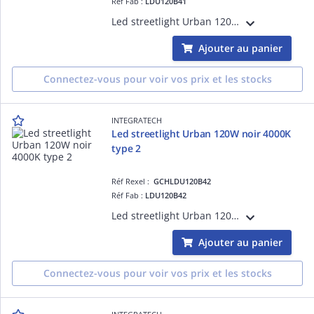
Réf Fab :
LDU120B41
Led streetlight Urban 120W noir 4000K type 1, mode de pose:montage vertical/latéral, classe I, IK10, IP66, puiss.:28 W, flux:13500lm, L70/B50:147568 h, L80/B10:75000 h, efficience:112,5lm/W
Ajouter au panier
Connectez-vous pour voir vos prix et les stocks
INTEGRATECH
Led streetlight Urban 120W noir 4000K
type 2
Réf Rexel :
GCHLDU120B42
Réf Fab :
LDU120B42
Led streetlight Urban 120W noir 4000K type 2, mode de pose:montage vertical/latéral, classe I, IK10, IP66, puiss.:28 W, flux:13500lm, L70/B50:147568 h, L80/B10:75000 h, efficience:112,5lm/W
Ajouter au panier
Connectez-vous pour voir vos prix et les stocks