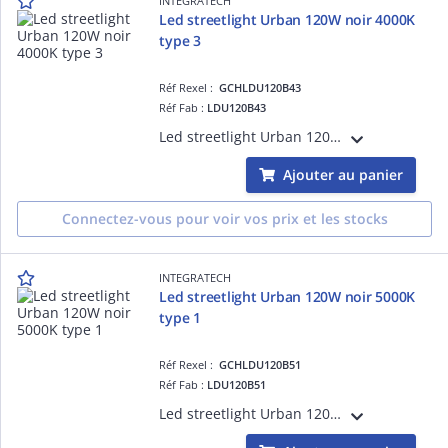
INTEGRATECH
Led streetlight Urban 120W noir 4000K
type 3
Réf Rexel :
GCHLDU120B43
Réf Fab :
LDU120B43
Led streetlight Urban 120W noir 4000K type 3, mode de pose:montage vertical/latéral, classe I, IK10, IP66, puiss.:28 W, flux:13500lm, L70/B50:147568 h, L80/B10:75000 h, efficience:112,5lm/W
Ajouter au panier
Connectez-vous pour voir vos prix et les stocks
INTEGRATECH
Led streetlight Urban 120W noir 5000K
type 1
Réf Rexel :
GCHLDU120B51
Réf Fab :
LDU120B51
Led streetlight Urban 120W noir 5000K type 1, mode de pose:montage vertical/latéral, classe I, IK10, IP66, puiss.:28 W, flux:13500lm, L70/B50:147568 h, L80/B10:75000 h, efficience:112,5lm/W