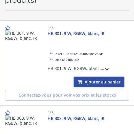
produits)
RZB
HB 301, 9 W, RGBW, blanc, IR
Réf Rexel :
RZB612106.002 $0126 $P
Réf Fab :
612106.002
HB 301, 9 W, RGBW, blanc, IR Luminaires de jardin, D 200 H 200, Matière synthétique (PE) opale
Ajouter au panier
Connectez-vous pour voir vos prix et les stocks
RZB
HB 303, 9 W, RGBW, blanc, IR