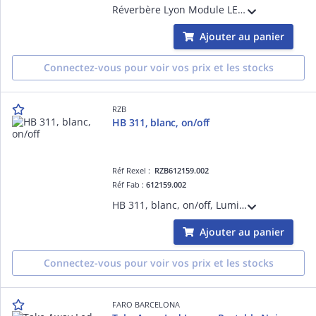
Réverbère Lyon Module LED 55W SW 2700-3200-4000K CRI80 4741lm DALI-2 100-240V IP66 Gris Aluminium
Ajouter au panier
Connectez-vous pour voir vos prix et les stocks
RZB
HB 311, blanc, on/off
Réf Rexel :
RZB612159.002
Réf Fab :
612159.002
HB 311, blanc, on/off, Luminaires de jardin, D 500 H 500, Matière synthétique (PE) opale
Ajouter au panier
Connectez-vous pour voir vos prix et les stocks
FARO BARCELONA