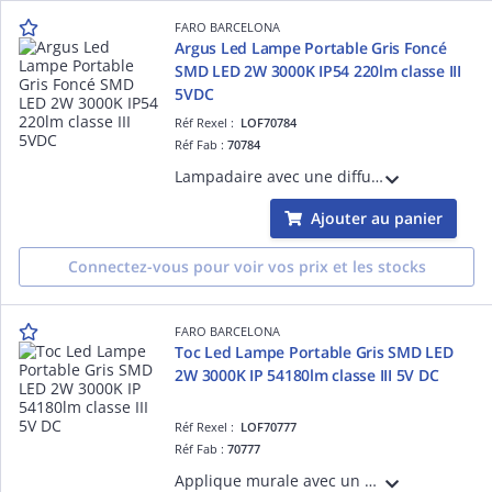
FARO BARCELONA
Argus Led Lampe Portable Gris Foncé
SMD LED 2W 3000K IP54 220lm classe III
5VDC
Réf Rexel :
LOF70784
Réf Fab :
70784
Lampadaire avec une diffuseur en PMMA opal structure en Aluminium couleur Gris foncé SMD LED source incluse 2W 3000K CRI >80 IP 54 140lm classeIII hauteur: 510mm longueur: 140mmprofondeur: 165mm
Ajouter au panier
Connectez-vous pour voir vos prix et les stocks
FARO BARCELONA
Toc Led Lampe Portable Gris SMD LED
2W 3000K IP 54180lm classe III 5V DC
Réf Rexel :
LOF70777
Réf Fab :
70777
Applique murale avec un diffuseur en PC opal structure en Aluminium couleur Blanc mat SMD LED source incluse 50/60Hz 8W 3000K CRI >80 IP 65600lm classe I 220V-240V hauteur:282mm longueur: 170mmprofondeur: 200mm