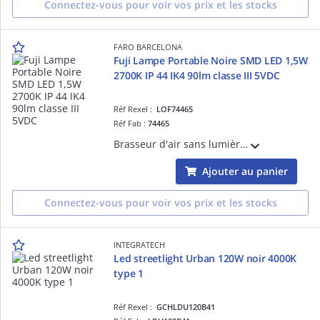
Connectez-vous pour voir vos prix et les stocks
FARO BARCELONA
Fuji Lampe Portable Noire SMD LED 1,5W
2700K IP 44 IK4 90lm classe III 5VDC
Réf Rexel :
LOF74465
Réf Fab :
74465
Brasseur d'air sans lumière avec une structure en Acier et Verre couleur Noir mat PC diam.1280mm 50/60Hz IP 20 classe I 220V-240V hauteur: 450mm longueur:1280mm profondeur: 1280mm
Ajouter au panier
Connectez-vous pour voir vos prix et les stocks
INTEGRATECH
Led streetlight Urban 120W noir 4000K
type 1
Réf Rexel :
GCHLDU120B41