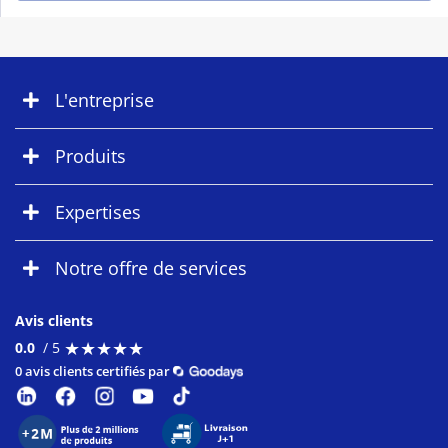
L'entreprise
Produits
Expertises
Notre offre de services
Avis clients
★
★
★
★
★
★
★
★
★
★
0.0
/ 5
0 avis clients certifiés par