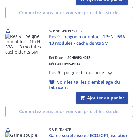
Connectez-vous pour voir vos prix et les stocks
SCHNEIDER ELECTRIC
Resi9 - peigne monobloc - 1P+N - 63A -
13 modules - cache dents 5M
Réf Rexel :
SCHR9PXH213
Réf Fab :
R9PXH213
Resi9 - peigne de raccordement - 1P+N - 13 modules de 18 mm - Ie 63A 40°C - Ue 230VCA Ph/N - découpable - Livré avec cache dent de 5 mod. - CE - Pas de raccordement : tête 18mm départ : 9mm - blanc RAL 9003
Voir les tailles d'emballage du
fabricant
Ajouter au panier
Connectez-vous pour voir vos prix et les stocks
S & P FRANCE
Gaine souple isolée ECOSOFT, isolation