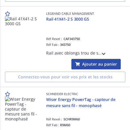
LEGRAND CABLE MANAGEMENT
Rail 41X41-2 S 3000 GS
Réf Rexel :
CAF343750
Réf Fab :
343750
Rail avec oblongs trou de serrure R41S pour chemins de câbles fils Cablofil - pour fixation plafond de charges lourdes en balancelle ou pendard - épaisseur 2mm et longueur 3m - finition GS
Ajouter au panier
Connectez-vous pour voir vos prix et les stocks
SCHNEIDER ELECTRIC
Wiser Energy PowerTag - capteur de
mesure sans fil - monophasé
Réf Rexel :
SCHR9M60
Réf Fab :
R9M60