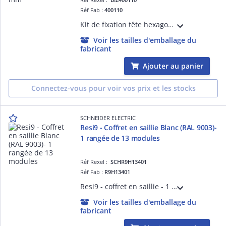
Réf Fab :
400110
Kit de fixation tête hexagonale pour WC et bidet D= 6 mm 70 mm
Voir les tailles d'emballage du
fabricant
Ajouter au panier
Connectez-vous pour voir vos prix et les stocks
SCHNEIDER ELECTRIC
Resi9 - Coffret en saillie Blanc (RAL 9003)-
1 rangée de 13 modules
Réf Rexel :
SCHR9H13401
Réf Fab :
R9H13401
Resi9 - coffret en saillie - 1 rangée de 13 modules - In 63 A - Collecteur de terre 15 trous - IP30 sans porte - IP40 avec porte - IK08 - H x L x P (mm) 250 x 252 x 108 - Blanc RAL 9003
Voir les tailles d'emballage du
fabricant