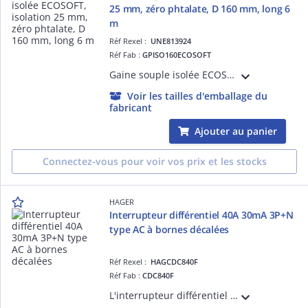
25 mm, zéro phtalate, D 160 mm, long 6
m
Réf Rexel :
UNE813924
Réf Fab :
GPISO160ECOSOFT
Gaine souple isolée ECOSOFT, isolation laine de verre 25 mm, sans irritation, zéro phtalate, diamètre 160 mm, longueur 6 m
Voir les tailles d'emballage du
fabricant
Ajouter au panier
Connectez-vous pour voir vos prix et les stocks
HAGER
Interrupteur différentiel 40A 30mA 3P+N
type AC à bornes décalées
Réf Rexel :
HAGCDC840F
Réf Fab :
CDC840F
L'interrupteur différentiel Hager CDC840F, 3P+N 40A 30mA type AC assure la protection des personnes contre les effets des courants de fuite à la terre et est adapté aux réseaux triphasés pour les applications tertiaires.