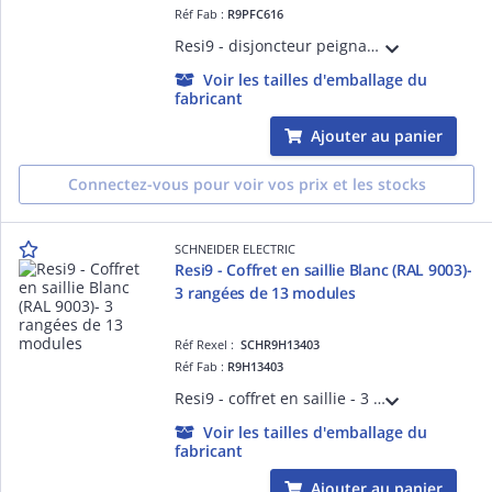
Réf Fab :
R9PFC616
Resi9 - disjoncteur peignable - 1P + N - 16 A - Courbe C - Largeur : 2 pas de 9 mm - blanc RAL 9003 - CE - NF - Icn 3000 A à 230 V CA 50 Hz selon EN/IEC 60898-1 - Classe de limitation : 3 selon EN/IEC 60898-1
Voir les tailles d'emballage du
fabricant
Ajouter au panier
Connectez-vous pour voir vos prix et les stocks
SCHNEIDER ELECTRIC
Resi9 - Coffret en saillie Blanc (RAL 9003)-
3 rangées de 13 modules
Réf Rexel :
SCHR9H13403
Réf Fab :
R9H13403
Resi9 - coffret en saillie - 3 rangées de 13 modules - In 90 A - Collecteurs de terre 2 x 15 trous Borniers Phase 7 trous + Neutre 7 trous - IP30 sans porte - IP40 avec porte - IK08 - H x L x P (mm) 500 x 252 x 108 - Blanc RAL 9003
Voir les tailles d'emballage du
fabricant
Ajouter au panier