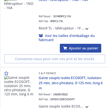
Réf Rexel :
SCHR9PCL116
Réf Fab :
R9PCL116
Resi9 TL - télérupteur - 1F - Contact auxiliare : sans - 250 V CA 50 Hz - Commande à distance : bouton-poussoir lumineux 3mA - NF - Largeur : 2 pas de 9 mm - blanc RAL 9003 - IP20
Voir les tailles d'emballage du
fabricant
Ajouter au panier
Connectez-vous pour voir vos prix et les stocks
S & P FRANCE
Gaine souple isolée ECOSOFT, isolation
25 mm, zéro phtalate, D 125 mm, long 6
m
Réf Rexel :
UNE813922
Réf Fab :
GPISO125ECOSOFT
Gaine souple isolée ECOSOFT, isolation laine de verre 25 mm, sans irritation, zéro phtalate, diamètre 125 mm, longueur 6 m