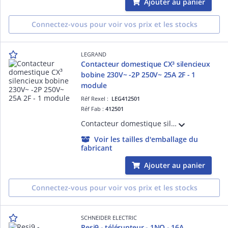
Ajouter au panier
Connectez-vous pour voir vos prix et les stocks
LEGRAND
Contacteur domestique CX³ silencieux
bobine 230V~ -2P 250V~ 25A 2F - 1
module
Réf Rexel :
LEG412501
Réf Fab :
412501
Contacteur domestique silencieux pour tarif heures creuses CX³ avec commande manuelle, à marche forcée avec retour automatique et bobine 230V~ - 2P 250V~ 25A et contact 2F - 1 module, accepte le peigne d'alimentation - conforme NF EN 61095
Voir les tailles d'emballage du
fabricant
Ajouter au panier
Connectez-vous pour voir vos prix et les stocks
SCHNEIDER ELECTRIC
Resi9 - télérupteur - 1NO - 16A