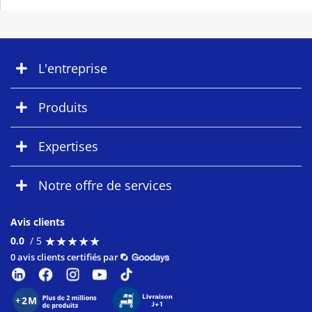
L'entreprise
Produits
Expertises
Notre offre de services
Avis clients
★
★
★
★
★
★
★
★
★
★
0.0
/ 5
0 avis clients certifiés par