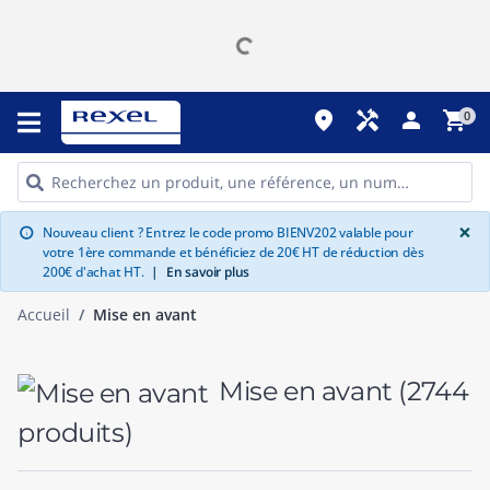
place
handyman
person
shopping_cart
0
G
×
Nouveau client ? Entrez le code promo BIENV202 valable pour
info
votre 1ère commande et bénéficiez de 20€ HT de réduction dès
200€ d'achat HT.
|
En savoir plus
Accueil
Mise en avant
Mise en avant
(2744
produits)