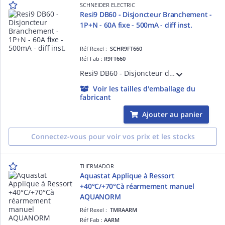
SCHNEIDER ELECTRIC
Resi9 DB60 - Disjoncteur Branchement -
1P+N - 60A fixe - 500mA - diff inst.
Réf Rexel :
SCHR9FT660
Réf Fab :
R9FT660
Resi9 DB60 - Disjoncteur de branchement - 1P + N - 500mA - instantané - 60A fixe - 12 kVA - NF C 62-411 - ERDF CPT M&S SPE 11015B - NF - classe II - 250 V CA 50 Hz conforme à NF C 62-411 - IP40 face avant
Voir les tailles d'emballage du
fabricant
Ajouter au panier
Connectez-vous pour voir vos prix et les stocks
THERMADOR
Aquastat Applique à Ressort
+40°C/+70°Cà réarmement manuel
AQUANORM
Réf Rexel :
TMRAARM
Réf Fab :
AARM