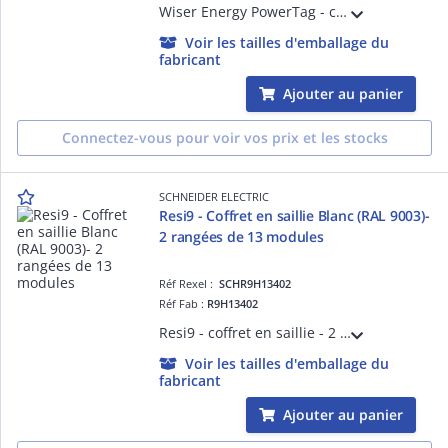
Wiser Energy PowerTag - capteur de mesure sans fil - monophasé - 1P + N - 63A - H20mm(avec élément de détection)xL18mm(avec élément de détection)xP42,6mm(avec élément de détection) - blanc (RAL 9003) - installation par vis (bornes)
Voir les tailles d'emballage du
fabricant
Ajouter au panier
Connectez-vous pour voir vos prix et les stocks
SCHNEIDER ELECTRIC
Resi9 - Coffret en saillie Blanc (RAL 9003)-
2 rangées de 13 modules
Réf Rexel :
SCHR9H13402
Réf Fab :
R9H13402
Resi9 - coffret en saillie - 2 rangées de 13 modules - In 90 A - Collecteur de terre 24 trous Borniers Phase 7 trous + Neutre 7 trous - IP30 sans porte - IP40 avec porte - IK08 - H x L x P (mm) 375 x 252 x 108 - Blanc RAL 9003
Voir les tailles d'emballage du
fabricant
Ajouter au panier