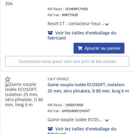
Réf Rexel :
SCHR9PCTH20
Réf Fab :
R9PCTH20
Resi9 CT - contacteur heures creuses - 2F - 20A - Tension circuit de commande : 230 V CA 50/60 Hz - commande manuelle et à distance - pré-équipé peignable XP - NF - Largeur : 2 pas de 9 mm - blanc RAL 9003 - IP20
Voir les tailles d'emballage du
fabricant
Ajouter au panier
Connectez-vous pour voir vos prix et les stocks
S & P FRANCE
Gaine souple isolée ECOSOFT, isolation
25 mm, zéro phtalate, D 80 mm, long 6 m
Réf Rexel :
UNE813920
Réf Fab :
GPISO80ECOSOFT
Gaine souple isolée ECOSOFT, isolation laine de verre 25 mm, sans irritation, zéro phtalate, diamètre 80 mm, longueur 6 m
Voir les tailles d'emballage du
fabricant