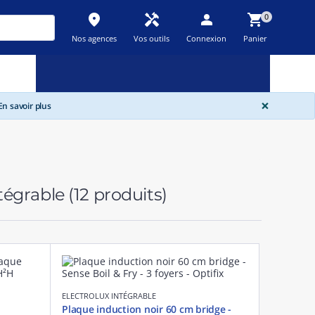
place
handyman
person
shopping_cart
0
Nos agences
Vos outils
Connexion
Panier
Nouveau
Promos
Destockage
feedback
local_offer
new_releases
GLOBA
×
n savoir plus
ntégrable
(12 produits)
ELECTROLUX INTÉGRABLE
Plaque induction noir 60 cm bridge -