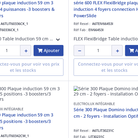
0 plaque induction 59 cm 3
série 600 FLEX FlexiBridge plaq
14 puissances -3 boosters &
induction 4 foyers connection 
rs
PowerSlide
:
A6TLIT60336CK_1
Réf Rexel :
A6TEIV66453I
IT60336CK_1
Réf Fab :
EIV66453I
Série 300 Table Induction 59 cm Noir - 3 foyers - Connection H²H : peut piloter certaines hottes - Bandeau commandes frontal & touches sensitives - 3 boosters/3 minuteurs/14 puissances - Pause Stop & Go - Bords droits/Installation Optifix
Ajouter
A
tez-vous pour voir vos prix
Connectez-vous pour voir vo
et les stocks
et les stocks
ELECTROLUX INTÉGRABLE
X INTÉGRABLE
Série 300 Plaque Domino induc
0 Plaque induction 59 cm 3
cm - 2 foyers - Installation Optif
15 positions -3 boosters/3
rs
Réf Rexel :
A6TLIT30231C
:
A6TLIT60342CW_1
Réf Fab :
LIT30231C