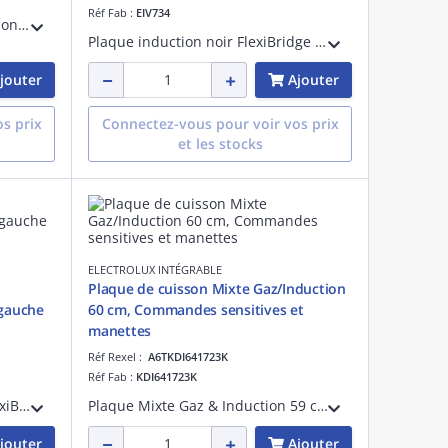
Réf Fab :
EIV734
Série 300 Table Domino Induction 29 cm Noir - Bandeau commandes Frontal & touches sensitives - Puissance électrique totale maxi 3650W - Installation UNIVERSELLE facilitée Optifix: joint d'étanchéité et agrafes pré-intégrés - Bords droits
Plaque induction noir FlexiBridge 71cm - 4 foyers & zone gauche en cuisson totale - Connection H²H - Cdes individuelles sensitives accès direct -15 positions de puissance - 4 boosters & minuteurs -Fonction Stop & Go - Installation Optifix
jouter
Ajouter
s prix
Connectez-vous pour voir vos prix
et les stocks
ELECTROLUX INTÉGRABLE
Plaque de cuisson Mixte Gaz/Induction
 gauche
60 cm, Commandes sensitives et
manettes
Réf Rexel :
A6TKDI641723K
Réf Fab :
KDI641723K
Plaque Induction noir 80cm FlexiBridge/4 foyers dont zone gauche en surface totale-Table peut piloter certaines hottes (H²H:)-Fction PowerSlide (Mode Chef)& Stop & Go- Cdes frontales par touches sensitives-Connection dispo en 16, 20 ou 32 A
Plaque Mixte Gaz & Induction 59 cm Noir, Commandes sensitives et par manettes avec allumage électronique, Fonction Stop&Go, Sécurité gaz par thermocouple, Grilles Fonte, Power management, Installation Optifix & affleurante
jouter
Ajouter