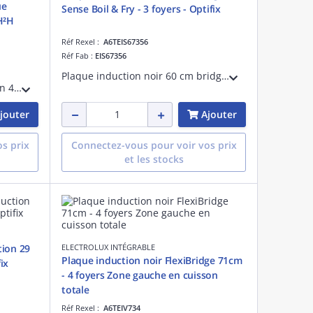
ue
Sense Boil & Fry - 3 foyers - Optifix
H²H
Réf Rexel :
A6TEIS67356
Réf Fab :
EIS67356
Plaque induction noir 60 cm bridge - Fonction Sense Fry & Boil - 3 foyers - Connection H²H - Cdes frontales individuelles par touches sensitives - Détection des casseroles - Fonction Stop & Go - Power Management - Installation Optifix
FLEX FlexiBridge Table induction 4 foyers Zone gauche en surface de cuisson totale Connection H²H Fonction PowerSlide Commandes sensitives 15 positions cuisson Contrôle zone surface totale individualisé 4 boosteers 4 minuteurs Noir
jouter
Ajouter
s prix
Connectez-vous pour voir vos prix
et les stocks
tion 29
ELECTROLUX INTÉGRABLE
Plaque induction noir FlexiBridge 71cm
ix
- 4 foyers Zone gauche en cuisson
totale
Réf Rexel :
A6TEIV734