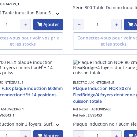
IT60342CW_1
Série 300 Table induction Blanc 59 cm - 3 foyers - Double zone 18/28 cm - Bandeau cdes frontal & sensitives avec accès direct aux 15 positions de cuisson - 3 boosters/3 minuteurs - Puissance totale maxI : 7350 W - Installation Optifix
Ajouter
A
tez-vous pour voir vos prix
Connectez-vous pour voir vo
et les stocks
et les stocks
X INTÉGRABLE
ELECTROLUX INTÉGRABLE
0 FLEX plaque induction 600mm
Plaque Induction NOR 80 cm
 connectionH²H 14 positions
FlexiBridge/4 foyers dont zone
cuisson totale
:
A6TEIV63343_1
Réf Rexel :
A6TEIV85453
IV63343_1
Réf Fab :
EIV85453
Table induction noir 3 foyers. Surface cuisson totale zone gauche. Connectée à la hotte H2H. Commandes individuelles & sensitives accès direct. 14 positions. 3 boosters & minuteurs. Connection 16, 20 /32A Installation universelle Optifix.
Ajouter
A