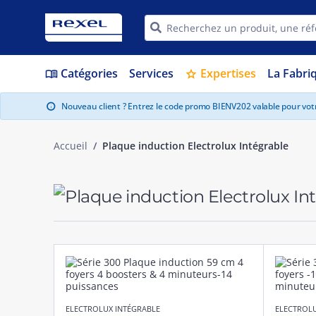
Catégories
Services
Expertises
La Fabri
menu_book
star
Nouveau client ? Entrez le code promo BIENV202 valable pour vo
info
Accueil
Plaque induction Electrolux Intégrable
ELECTROLUX INTÉGRABLE
ELECTROLU