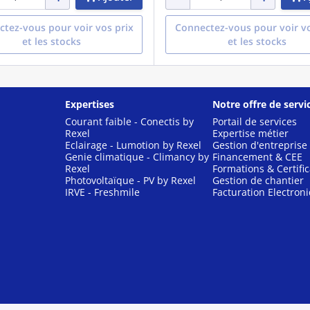
tez-vous pour voir vos prix
Connectez-vous pour voir vo
et les stocks
et les stocks
Expertises
Notre offre de servi
Courant faible - Conectis by
Portail de services
Rexel
Expertise métier
Eclairage - Lumotion by Rexel
Gestion d'entreprise
Genie climatique - Climancy by
Financement & CEE
Rexel
Formations & Certific
Photovoltaïque - PV by Rexel
Gestion de chantier
IRVE - Freshmile
Facturation Electron