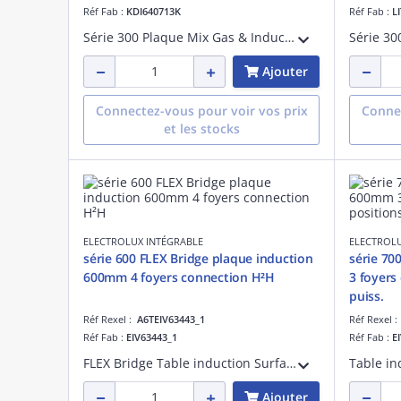
Réf Fab :
KDI640713K
Réf Fab :
L
Série 300 Plaque Mix Gas & Induction 59 cm Noir - Commandes sensitives et par manettes avec allumage électronique - Fonction Stop&Go - Sécurité gaz par thermocouple - Grille Fonte - Power management - Installation Optifix & affleurante
Ajouter
Connectez-vous pour voir vos prix
Connec
et les stocks
ELECTROLUX INTÉGRABLE
ELECTROLU
série 600 FLEX Bridge plaque induction
série 70
600mm 4 foyers connection H²H
3 foyers
puiss.
Réf Rexel :
A6TEIV63443_1
Réf Rexel 
Réf Fab :
EIV63443_1
Réf Fab :
E
FLEX Bridge Table induction Surface cuisson totale zone gauche Connection H²H 4 foyers Commandes individuelles & sensitives 14 positions puissance 4 boosters 4 minuteurs Fonction Stop&Go Installation universelle Optifix Noir
Ajouter