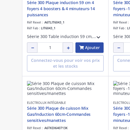
Série 300 Plaque induction 59 cm 4
Série 30
foyers 4 boosters & 4 minuteurs-14
foyers -
puissances
minuteu
Réf Rexel :
A6TLIT6043_1
Réf Rexel 
Réf Fab :
LIT6043_1
Réf Fab :
L
Séerie 300 Table induction 59 cm, 4 foyers, connection H²H : commande hotte - Commandes individuelles touches sensitives, 14 positions de puissance - 4 boosters & minuteurs - Pause Stop&Go - Puissance totale : 7350W - Instal Optifix- Noir
Ajouter
Connectez-vous pour voir vos prix
Connec
et les stocks
ELECTROLUX INTÉGRABLE
ELECTROLU
Série 300 Plaque de cuisson Mix
Série 30
Gas/Induction 60cm-Commandes
foyers -
sensitives/manettes
minuteu
Réf Rexel :
A6TKDI640713K
Réf Rexel 