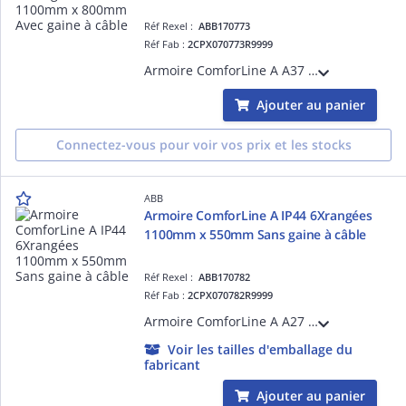
Réf Rexel :
ABB170773
Réf Fab :
2CPX070773R9999
Armoire ComforLine A A37 - avec gaine à câble - dimensions en mm (HxLxP)= 1100x800x215 7R - 175 Module - Classe de protection IP44 (avec porte) IP30, sans porte IK07 pour le châssis - Matériau en tôle d'acier en poudre RAL 9016
Ajouter au panier
Connectez-vous pour voir vos prix et les stocks
ABB
Armoire ComforLine A IP44 6Xrangées
1100mm x 550mm Sans gaine à câble
Réf Rexel :
ABB170782
Réf Fab :
2CPX070782R9999
Armoire ComforLine A A27 - sans gaine à câble-dimensions en mm (HxLxP)= 1100x550x215 6R-100 Module+2rangé à equiper - Classe de protection IP44 (avec porte) IP30, sans porte IK07 pour le châssis - Matériau en tôle d'acier en poudre RAL 9016
Voir les tailles d'emballage du
fabricant
Ajouter au panier