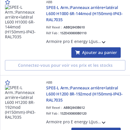
ABB
SPEE-L Arm.:Panneaux arrière+latéral
L600 H1000 6R-144mod (H150mm)-IP43-
RAL7035
Réf Rexel :
ABBQ843B610
Réf Fab :
1SZE430800B0110
Armoire pro E energy L(jusqu'à 800A) - mural installation intérieure - dimensions en mm (HxLxP)= 1049x600x250 6R - Classe de protection IP43 (avec porte) IP30, sans porte IK08 pour le châssis - Matériau en tôle d'acier en poudre RAL 7035.
Ajouter au panier
Connectez-vous pour voir vos prix et les stocks
ABB
SPEE-L Arm.:Panneaux arrière+latéral
L600 H1200 8R-192mod (H150mm)-IP43-
RAL7035
Réf Rexel :
ABBQ843B612
Réf Fab :
1SZE430800B0120
Armoire pro E energy L(jusqu'à 800A) - mural installation intérieure - dimensions en mm (HxLxP) 1 249x600x250 8R - Classe de protection IP43 (avec porte) IP30, sans porte IK08 pour le châssis - Matériau en tôle d'acier en poudre RAL 7035.