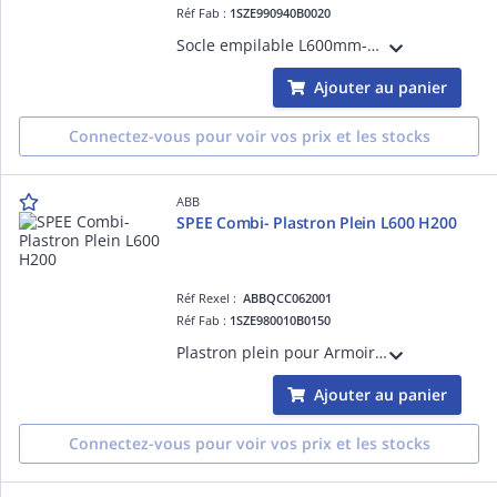
Réf Fab :
1SZE990940B0020
Socle empilable L600mm-H 100mm - Accessoires pour System pro E energy - SPEE-L/M.
Ajouter au panier
Connectez-vous pour voir vos prix et les stocks
ABB
SPEE Combi- Plastron Plein L600 H200
Réf Rexel :
ABBQCC062001
Réf Fab :
1SZE980010B0150
Plastron plein pour Armoire pro E energy L(jusqu'à 800A) - dimensions en mm L=600mm / H=200mm.
Ajouter au panier
Connectez-vous pour voir vos prix et les stocks