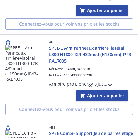
Ajouter au panier
Connectez-vous pour voir vos prix et les stocks
ABB
SPEE-L Arm Panneaux arrière+latéral
L800 H1800 12R-432mod (H150mm)-IP43-
RAL7035
Réf Rexel :
ABBQ843B818
Réf Fab :
1SZE430800B0230
Armoire pro E energy L(jusqu'à 800A) - mural installation intérieure - dimensions en mm (HxLxP) 1849x816x250 12R - Classe de protection IP43 (avec porte) IP30, sans porte IK08 pour le châssis - Matériau en tôle d'acier en poudre RAL 7035.
Ajouter au panier
Connectez-vous pour voir vos prix et les stocks
ABB
SPEE Combi- Support Jeu de barres étagé