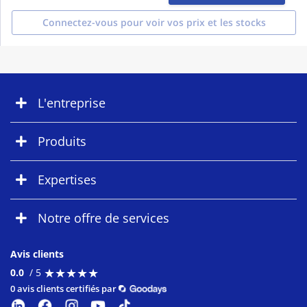
Connectez-vous pour voir vos prix et les stocks
L'entreprise
Produits
Expertises
Notre offre de services
Avis clients
★
★
★
★
★
★
★
★
★
★
0.0
/ 5
0 avis clients certifiés par