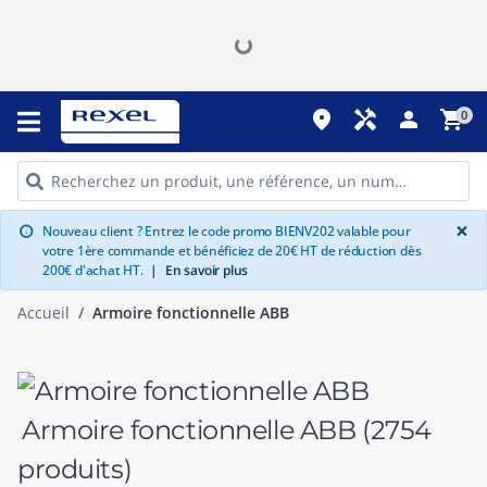
place
handyman
person
shopping_cart
0
G
×
Nouveau client ? Entrez le code promo BIENV202 valable pour
info
votre 1ère commande et bénéficiez de 20€ HT de réduction dès
200€ d'achat HT.
|
En savoir plus
Accueil
Armoire fonctionnelle ABB
Armoire fonctionnelle ABB
(2754
produits)