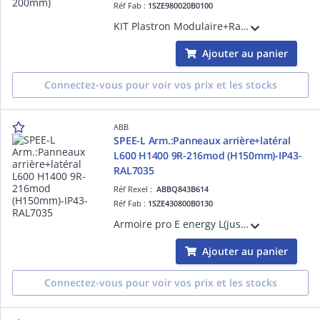
Réf Fab :
1SZE980020B0100
KIT Plastron Modulaire+Rail DIN 1R pour Armoire pro E energy L(jusqu'à 800A) - dimensions en mm L=800mm / H=200mm.
Ajouter au panier
Connectez-vous pour voir vos prix et les stocks
ABB
SPEE-L Arm.:Panneaux arrière+latéral
L600 H1400 9R-216mod (H150mm)-IP43-
RAL7035
Réf Rexel :
ABBQ843B614
Réf Fab :
1SZE430800B0130
Armoire pro E energy L(jusqu'à 800A) - mural installation intérieure - dimensions en mm (HxLxP) 1449x600x250 9R - Classe de protection IP43 (avec porte) IP30, sans porte IK08 pour le châssis - Matériau en tôle d'acier en poudre RAL 7035.
Ajouter au panier
Connectez-vous pour voir vos prix et les stocks