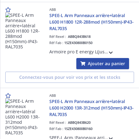
ABB
SPEE-L Arm Panneaux arrière+latéral
L600 H1800 12R-288mod (H150mm)-IP43-
RAL7035
Réf Rexel :
ABBQ843B618
Réf Fab :
1SZE430800B0150
Armoire pro E energy L(jusqu'à 800A) - mural installation intérieure - dimensions en mm (HxLxP) 1849x600x250 12R - Classe de protection IP43 (avec porte) IP30, sans porte IK08 pour le châssis - Matériau en tôle d'acier en poudre RAL 7035.
Ajouter au panier
Connectez-vous pour voir vos prix et les stocks
ABB
SPEE-L Arm Panneaux arrière+latéral
L600 H2000 13R-312mod (H150mm)-IP43-
RAL7035
Réf Rexel :
ABBQ843B620
Réf Fab :
1SZE430800B0160
SPEE-L Arm.:Panneaux arrière+latéral L600 H2000 13R-312mod (H150mm)-IP43-RAL7035