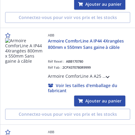
Ajouter au panier
Connectez-vous pour voir vos prix et les stocks
ABB
Armoire ComforLine A IP44 4Xrangées
800mm x 550mm Sans gaine à câble
Réf Rexel :
ABB170780
Réf Fab :
2CPX070780R9999
Armoire ComforLine A A25 - sans gaine à câble-dimensions en mm (HxLxP)= 800x550x215 4R - 50 Module+2rangé à equiper - Classe de protection IP44 (avec porte) IP30, sans porte IK07 pour le châssis - Matériau en tôle d'acier en poudre RAL 9016
Voir les tailles d'emballage du
fabricant
Ajouter au panier
Connectez-vous pour voir vos prix et les stocks
ABB