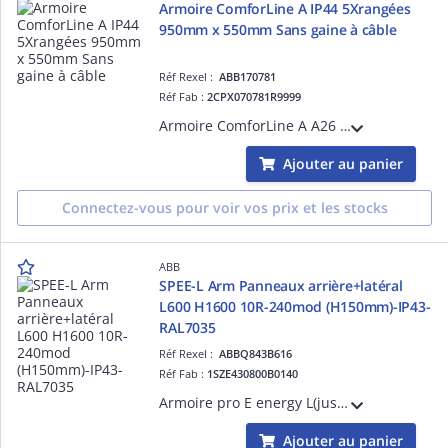
Armoire ComforLine A IP44 5Xrangées
950mm x 550mm Sans gaine à câble
Réf Rexel :
ABB170781
Réf Fab :
2CPX070781R9999
Armoire ComforLine A A26 - sans gaine à câble-dimensions en mm (HxLxP)= 950x550x215 5R - 75 Module+2rangé à equiper - Classe de protection IP44 (avec porte) IP30, sans porte IK07 pour le châssis - Matériau en tôle d'acier en poudre RAL 9016
Ajouter au panier
Connectez-vous pour voir vos prix et les stocks
ABB
SPEE-L Arm Panneaux arrière+latéral
L600 H1600 10R-240mod (H150mm)-IP43-
RAL7035
Réf Rexel :
ABBQ843B616
Réf Fab :
1SZE430800B0140
Armoire pro E energy L(jusqu'à 800A) - mural installation intérieure - dimensions en mm (HxLxP) 1649x600x250 10R - Classe de protection IP43 (avec porte) IP30, sans porte IK08 pour le châssis - Matériau en tôle d'acier en poudre RAL 7035.
Ajouter au panier