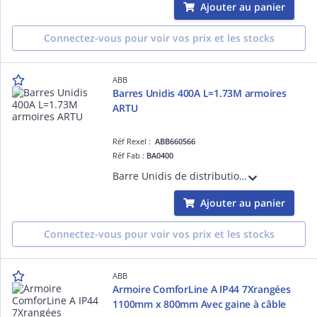
Ajouter au panier
Connectez-vous pour voir vos prix et les stocks
ABB
Barres Unidis 400A L=1.73M armoires
ARTU
Réf Rexel :
ABB660566
Réf Fab :
BA0400
Barre Unidis de distribution In = 400A à section profilée - cuivre plat - Longueur 1730mm Poids 4kg - Section 200 mm² - Nb de jeux de barres par phase = 1.
Ajouter au panier
Connectez-vous pour voir vos prix et les stocks
ABB
Armoire ComforLine A IP44 7Xrangées
1100mm x 800mm Avec gaine à câble