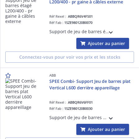
L200/400 - pr gaine à câbles externe
Réf Rexel :
ABBQR6V4FS01
Réf Fab :
1SZE980120B0070
Support de jeu de barres étagé pour System pro E Energy Combi - Courant nominal (In) 630A - Nombre de pôles 4 - Couleur:Gris L=200mm - H=400mm.
Ajouter au panier
Connectez-vous pour voir vos prix et les stocks
ABB
SPEE Combi- Support Jeu de barres plat
Vertical L600 derrière appareillage
Réf Rexel :
ABBQR6V6FF01
Réf Fab :
1SZE980120B0030
Support de jeu de barres plat Vertical pour System pro E Energy Combi - Courant nominal (In) 630A - Nombre de pôles 4 - Couleur:Gris L=600mm.
Ajouter au panier