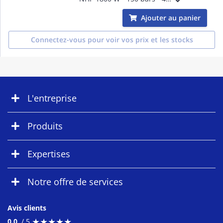
Ajouter au panier
Connectez-vous pour voir vos prix et les stocks
L'entreprise
Produits
Expertises
Notre offre de services
Avis clients
★
★
★
★
★
★
★
★
★
★
0.0
/ 5