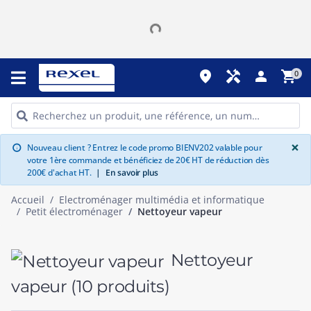
place
handyman
person
shopping_cart
0
G
×
Nouveau client ? Entrez le code promo BIENV202 valable pour
info
votre 1ère commande et bénéficiez de 20€ HT de réduction dès
200€ d'achat HT.
|
En savoir plus
Accueil
Electroménager multimédia et informatique
Petit électroménager
Nettoyeur vapeur
Nettoyeur
vapeur
(10 produits)