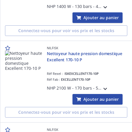
NHP 1400 W - 130 bars - 440 l/h - Pompe métal - Piston inox - Moteur univ. - Flexible Ultraflex 6m - Réglage de puissance PowerControl - Utilisation occasionnelle 35m²/h - Access : 2 buses, nettoyeur terrasse, brosse - Garantie dom 2 ans
Ajouter au panier
Connectez-vous pour voir vos prix et les stocks
NILFISK
Nettoyeur haute pression domestique
Excellent 170-10 P
Réf Rexel :
ISKEXCELLENT170-10P
Réf Fab :
EXCELLENT170-10P
NHP 2100 W - 170 bars - 500 l/h - Pompe métal - Piston inox - Moteur induction - Flexible 10m armé avec enrouleur - Utilisation fréquente 55 m²/h - Accesss. : buse 3en1, buse courte, canon à mousse, brosse terrasse - Garantie 2 ans dom.
Ajouter au panier
Connectez-vous pour voir vos prix et les stocks
NILFISK