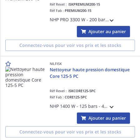
Réf Rexel :
ISKPREMIUM200-15
Réf Fab :
PREMIUM200-15
NHP PRO 3300 W - 200 bars - 650 l/h - Pompe alu - Piston inox - Moteur induction - Fléxible : 15m acier armé avec enrouleur - Utilisation : intensive 70 m²/h - Accessoires fournis : 2 buses - Garantie 1 an pro et 2 ans domestique
Ajouter au panier
Connectez-vous pour voir vos prix et les stocks
NILFISK
Nettoyeur haute pression domestique
Core 125-5 PC
Réf Rexel :
ISKCORE125-5PC
Réf Fab :
CORE125-5PC
NHP 1400 W - 125 bars - 440 l/h - Pompe métal - Piston inox - Moteur universel - Flexible Ultra flex 5m - Utilisation occasionnelle 35m²/h - Accessoires : 2 buses, nettoyeur terrasse - Garantie 2 ans dom
Ajouter au panier
Connectez-vous pour voir vos prix et les stocks