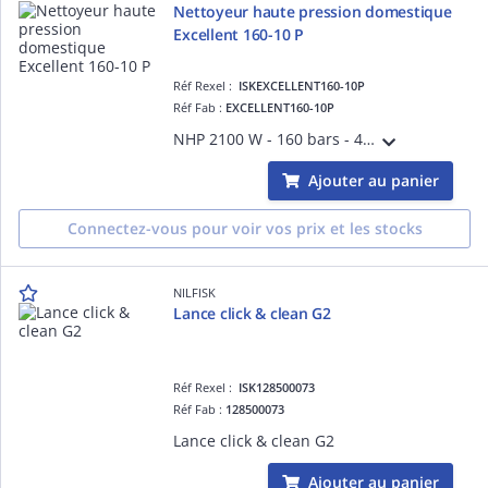
Nettoyeur haute pression domestique
Excellent 160-10 P
Réf Rexel :
ISKEXCELLENT160-10P
Réf Fab :
EXCELLENT160-10P
NHP 2100 W - 160 bars - 450 l/h - Pompe métal - Piston inox - Moteur induction - Flexible 10m avec enrouleur - Utilisation fréquente 50 m²/h - Accesss. : buse 3en1, buse courte, canon à mousse, brosse terrasse - Garantie 2 ans dom.
Ajouter au panier
Connectez-vous pour voir vos prix et les stocks
NILFISK
Lance click & clean G2
Réf Rexel :
ISK128500073
Réf Fab :
128500073
Lance click & clean G2
Ajouter au panier