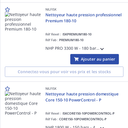
NILFISK
Nettoyeur haute pression professionnel
Premium 180-10
Réf Rexel :
ISKPREMIUM180-10
Réf Fab :
PREMIUM180-10
NHP PRO 3300 W - 180 bars - 650 l/h - Pompe alu - Piston inox - Moteur induction - Fléxible : 10m acier armé avec enrouleur - Utilisation : intensive 70 m²/h - Accessoires fournis : 2 buses - Garantie 1 an pro et 2 ans domestique
Ajouter au panier
Connectez-vous pour voir vos prix et les stocks
NILFISK
Nettoyeur haute pression domestique
Core 150-10 PowerControl - P
Réf Rexel :
ISKCORE150-10POWERCONTROL-P
Réf Fab :
CORE150-10POWERCONTROL-P
NHP 1800 W - 150 bars - 480 l/h - Pompe métal - Piston inox - Moteur Ultra Torque - Flexible 10m avec enrouleur - Utilisation régulière 45 m²/h - Accessoires : 2 buses, canon à mousse - Garantie 2 ans usage domestique