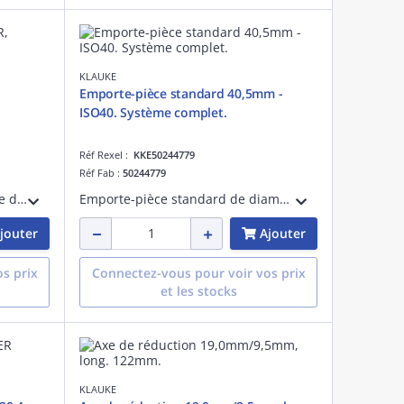
KLAUKE
Emporte-pièce standard 40,5mm -
ISO40. Système complet.
Réf Rexel :
KKE50244779
Réf Fab :
50244779
Emporte-pièce SLUG-BUSTER de diamètre 16,2mm - ISO16. Système comprenant un axe avec butée à billes, le poinçon et la matrice de diamètre 16,2mm pour une utilisation manuelle ou hydraulique
Emporte-pièce standard de diamètre 40,5mm, ISO40. Système comprenant un axe de 19,0mm avec butée à billes, le poinçon et la matrice de diamètre 40,5mm pour une utilisation manuelle ou hydraulique
jouter
Ajouter
s prix
Connectez-vous pour voir vos prix
et les stocks
KLAUKE