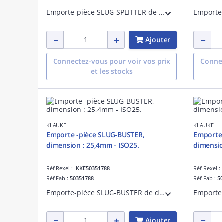
Emporte-pièce SLUG-SPLITTER de diamètre 22,5mm - PG16. Système comprenant le poinçon et la matrice de diamètre 22,5mm pour une utilisation hydraulique. Livré sans l'axe référence 50294512.
Ajouter
Connectez-vous pour voir vos prix
Connec
et les stocks
KLAUKE
KLAUKE
Emporte -pièce SLUG-BUSTER,
Emporte
dimension : 25,4mm - ISO25.
dimensio
Réf Rexel :
KKE50351788
Réf Rexel 
Réf Fab :
50351788
Réf Fab :
5
Emporte-pièce SLUG-BUSTER de diamètre 25,4mm - ISO25. Système comprenant un axe avec butée à billes, le poinçon et la matrice de diamètre 25,4mm pour une utilisation manuelle ou hydraulique
Ajouter