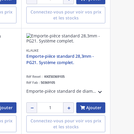
s prix
Connectez-vous pour voir vos prix
et les stocks
KLAUKE
Emporte-pièce standard 28,3mm -
PG21. Système complet.
Réf Rexel :
KKE50369105
Réf Fab :
50369105
Emporte-pièce standard de diamètre 28,3mm,PG21. Système comprenant un axe de 9,5mm avec butée à billes, le poinçon et la matrice de diamètre 28,3mm pour une utilisation manuelle ou hydraulique
jouter
Ajouter
s prix
Connectez-vous pour voir vos prix
et les stocks