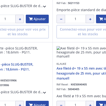
Réf Fab :
50211153
Emporte-pièce SLUG-BUSTER de diamètre 37,0mm - PG29. Système comprenant un axe avec butée à billes, le poinçon et la matrice de diamètre 37,0mm pour une utilisation manuelle ou hydraulique
Ajouter
A
tez-vous pour voir vos prix
Connectez-vous pour voir vo
et les stocks
et les stocks
 -pièce SLUG-BUSTER,
KLAUKE
Axe fileté d= 19 x 55 mm avec t
n : 18,6mm - PG11.
hexagonale de 25 mm, pour util
manuell
:
KKE50319906
Réf Rexel :
KKE50040405
0319906
Réf Fab :
50040405
Emporte-pièce SLUG-BUSTER de diamètre 18,6mm - PG11. Système comprenant un axe avec butée à billes, le poinçon et la matrice de diamètre 18,6mm pour une utilisation manuelle ou hydraulique
Ajouter
A