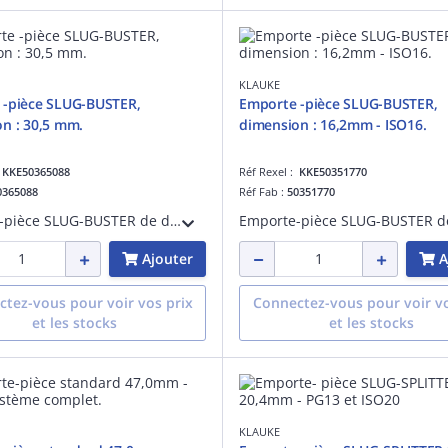
KLAUKE
 -pièce SLUG-BUSTER,
Emporte -pièce SLUG-BUSTER,
n : 30,5 mm.
dimension : 16,2mm - ISO16.
:
KKE50365088
Réf Rexel :
KKE50351770
0365088
Réf Fab :
50351770
Emporte-pièce SLUG-BUSTER de diamètre 30,5mm. Système comprenant un axe avec butée à billes, le poinçon et la matrice de diamètre 30,5mm pour une utilisation manuelle ou hydraulique
Ajouter
A
tez-vous pour voir vos prix
Connectez-vous pour voir vo
et les stocks
et les stocks
KLAUKE