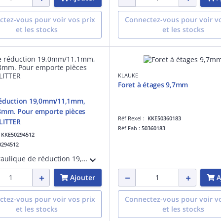
tez-vous pour voir vos prix
Connectez-vous pour voir vo
et les stocks
et les stocks
KLAUKE
Foret à étages 9,7mm
réduction 19,0mm/11,1mm,
8mm. Pour emporte pièces
Réf Rexel :
KKE50360183
LITTER
Réf Fab :
50360183
:
KKE50294512
0294512
Axe hydraulique de réduction 19,0mm/11,1mm, longueur 108mm. Pour emporte pièces inox SLUG-SPLITTER . Pour utilisation avec outil hydraulique
Ajouter
A
tez-vous pour voir vos prix
Connectez-vous pour voir vo
et les stocks
et les stocks