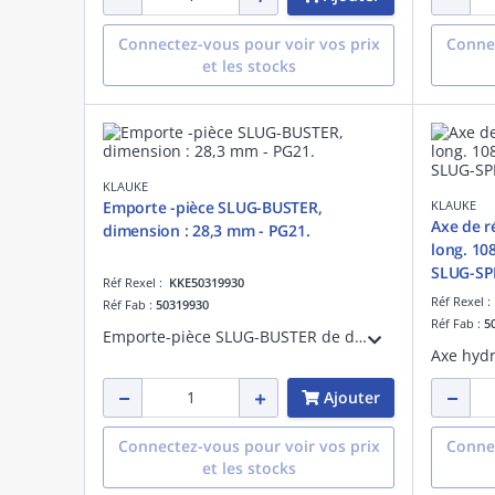
Connectez-vous pour voir vos prix
Connec
et les stocks
KLAUKE
Emporte -pièce SLUG-BUSTER,
KLAUKE
Axe de 
dimension : 28,3 mm - PG21.
long. 10
SLUG-SP
Réf Rexel :
KKE50319930
Réf Rexel 
Réf Fab :
50319930
Réf Fab :
5
Emporte-pièce SLUG-BUSTER de diamètre 28,3mm - PG21. Système comprenant un axe avec butée à billes, le poinçon et la matrice de diamètre 28,3mm pour une utilisation manuelle ou hydraulique
Ajouter
Connectez-vous pour voir vos prix
Connec
et les stocks