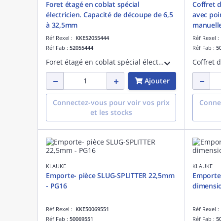
Foret étagé en coblat spécial
Coffret 
électricien. Capacité de découpe de 6,5
avec po
à 32,5mm
manuell
Réf Rexel :
KKE52055444
Réf Rexel 
Réf Fab :
52055444
Réf Fab :
5
Foret étagé en coblat spécial électricien. 13 étatges de découpe PG et ISO: 6,5/7,5/10,5/12,7/15,2/16,6/18,6/20,4/22,5/25,4/28,3/32,5mm
Ajouter
Connectez-vous pour voir vos prix
Connec
et les stocks
KLAUKE
KLAUKE
Emporte- pièce SLUG-SPLITTER 22,5mm
Emporte
- PG16
dimensio
Réf Rexel :
KKE50069551
Réf Rexel 
Réf Fab :
50069551
Réf Fab :
5