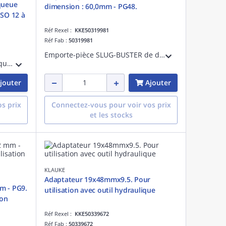
queue
dimension : 60,0mm - PG48.
ISO 12 à
Réf Rexel :
KKE50319981
Réf Fab :
50319981
Emporte-pièce SLUG-BUSTER de diamètre 60,0mm - PG48. Système comprenant un axe avec butée à billes, le poinçon et la matrice de diamètre 60,0mm pour une utilisation manuelle ou hydraulique
Foret étagé Kwik Stepper avec queue ROTASTOP de ø 6,0mm, 6 étages de découpe ISO12/16/20/25/32/40
jouter
Ajouter
s prix
Connectez-vous pour voir vos prix
et les stocks
KLAUKE
Adaptateur 19x48mmx9.5. Pour
m - PG9.
utilisation avec outil hydraulique
ion
Réf Rexel :
KKE50339672
Réf Fab :
50339672