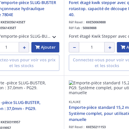
d'emporte-pièce SLUG-BUSTER
Foret étagé kwik stepper avec 
inçonneuse hydraulique
rotastop. capacité de découpe 
e 7804E
40.
:
KKE50356143SET
Réf Rexel :
KKE50069888
0356143SET
Réf Fab :
50069888
Coffret d'emporte-pièce SLUG-BUSTER ISO 16+20+25+32+40 avec poinçonneuse hydraulique manuelle 7804E tête longitudinale
Ajouter
A
tez-vous pour voir vos prix
Connectez-vous pour voir vo
et les stocks
et les stocks
 -pièce SLUG-BUSTER,
KLAUKE
Emporte-pièce standard 15,2 m
n : 37,0mm - PG29.
Système complet, pour utilisat
manuelle
:
KKE50319957
Réf Rexel :
KKE50211153
0319957