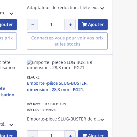
Adaptateur de réduction, fileté extérieur ø 19,0mm, filetage intérieur 9,5mm, longueur 48mm. Pour utilisation avec outil hydraulique
Emporte-pièce standard de diamètre 15,2mm PG9. Système comprenant un axe de 9,5mm avec butée à billes, le poinçon et la matrice de diamètre 12,7mm pour une utilisation manuelle ou hydraulique
jouter
Ajouter
s prix
Connectez-vous pour voir vos prix
et les stocks
KLAUKE
Emporte -pièce SLUG-BUSTER,
ête
dimension : 28,3 mm - PG21.
isation
Réf Rexel :
KKE50319639
Réf Fab :
50319639
Emporte-pièce SLUG-BUSTER de diamètre 28,3mm - PG21. Système comprenant un axe avec butée à billes, le poinçon et la matrice de diamètre 28,3mm pour une utilisation manuelle ou hydraulique
Axe fileté ø 19 x 55 mm avec butée à billes et tête hexagonale de 25 mm, pour utilisation manuelle
jouter
Ajouter