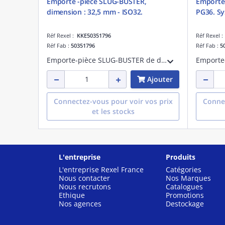
Emporte -pièce SLUG-BUSTER,
Emporte
dimension : 32,5 mm - ISO32.
PG36. Sy
Réf Rexel :
KKE50351796
Réf Rexel 
Réf Fab :
50351796
Réf Fab :
5
Emporte-pièce SLUG-BUSTER de diamètre 32,5mm - ISO32. Système comprenant un axe avec butée à billes, le poinçon et la matrice de diamètre 32,5mm pour une utilisation manuelle ou hydraulique
Ajouter
Connectez-vous pour voir vos prix
Connec
et les stocks
L'entreprise
Produits
L'entreprise Rexel France
Catégories
Nous contacter
Nos Marques
Nous recrutons
Catalogues
Ethique
Promotions
Nos agences
Destockage