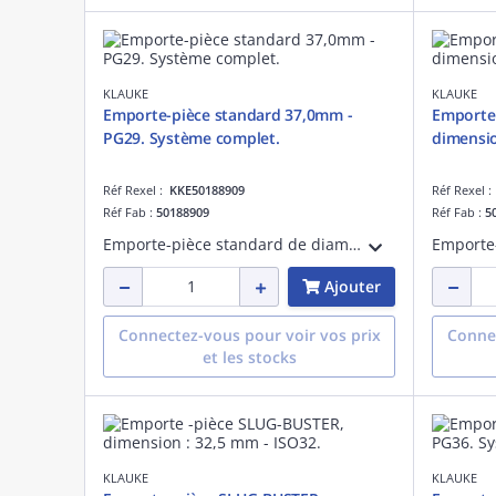
KLAUKE
KLAUKE
Emporte-pièce standard 37,0mm -
Emporte
PG29. Système complet.
dimensio
Réf Rexel :
KKE50188909
Réf Rexel 
Réf Fab :
50188909
Réf Fab :
5
Emporte-pièce standard de diamètre 37,0mm, PG29. Système comprenant un axe de 19,0mm avec butée à billes, le poinçon et la matrice de diamètre 37,0mm pour une utilisation manuelle ou hydraulique
Ajouter
Connectez-vous pour voir vos prix
Connec
et les stocks
KLAUKE
KLAUKE