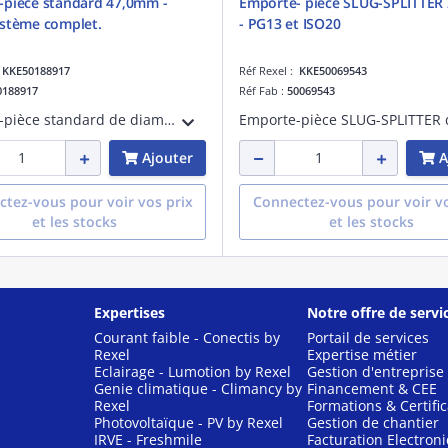
-pièce standard 47,0mm -
Emporte- pièce SLUG-SPLITTER
stème complet.
- PG13 et ISO20
:
KKE50188917
Réf Rexel :
KKE50069543
0188917
Réf Fab :
50069543
Emporte-pièce standard de diamètre 47,0mm, PG36. Système comprenant un axe de 19,0mm x 75mm avec butée à billes, le poinçon et la matrice de diamètre 47,6mm pour une utilisation manuelle ou hydraulique
Ajouter
A
tez-vous pour voir vos prix
Connectez-vous pour voir vo
et les stocks
et les stocks
Expertises
Notre offre de servi
Courant faible - Conectis by
Portail de services
Rexel
Expertise métier
Eclairage - Lumotion by Rexel
Gestion d'entreprise
Genie climatique - Climancy by
Financement & CEE
Rexel
Formations & Certific
Photovoltaïque - PV by Rexel
Gestion de chantier
IRVE - Freshmile
Facturation Electron