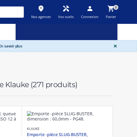
place
handyman
person
shopping_cart
0
Nos agences
Vos outils
Connexion
Panier
Nouveau
Promos
Destockage
feedback
local_offer
new_releases
GLOBA
×
n savoir plus
e Klauke
(271 produits)
KLAUKE
Emporte -pièce SLUG-BUSTER,