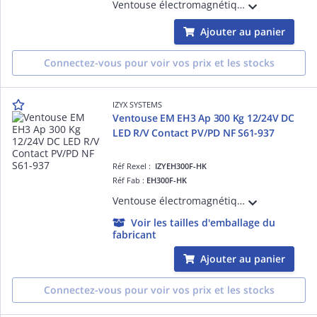
Ventouse électromagnétique encastrable EMM 35,5 mm, 600 lbs (série 300 kg), 12 ou 24V DC, à rupture de courant, 1 contact inverseur CO/NO/NF, éjecteur anti-rémanence intégré à la contreplaque, NF S 61-937
Ajouter au panier
Connectez-vous pour voir vos prix et les stocks
IZYX SYSTEMS
Ventouse EM EH3 Ap 300 Kg 12/24V DC
LED R/V Contact PV/PD NF S61-937
Réf Rexel :
IZYEH300F-HK
Réf Fab :
EH300F-HK
Ventouse électromagnétique en applique EH3, 300 Kg, à rupture de courant, 12/24V DC, avec une LED Rouge/Vert, Contact Porte verrouillée / Porte déverrouillée, NF S61-937
Voir les tailles d'emballage du
fabricant
Ajouter au panier
Connectez-vous pour voir vos prix et les stocks