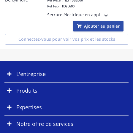
Réf Rexel :
IZY1EGL600
Réf Fab :
1EGL600
Serrure électrique en applique EGL, cylindre intérieur et extérieur, à émission de courant, 12 à 24V DC
Ajouter au panier
Connectez-vous pour voir vos prix et les stocks
L'entreprise
Produits
Expertises
Notre offre de services