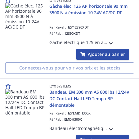
IZYX SYSTEMS
Gâche élec. 12S AP horizontale 90 mm
3500 N à émission 10-24V AC/DC DT
Réf Rexel :
IZY12S90XDT
Réf Fab :
12S90XDT
Gâche électrique 12S en applique, horizontale 90 mm, 3500 N, à émission de courant, 10-24V AC/DC, diode transil TVS intégrée, droite tirant
Ajouter au panier
Connectez-vous pour voir vos prix et les stocks
IZYX SYSTEMS
Bandeau EM 300 mm AS 600 lbs 12/24V
DC Contact Hall LED Tempo BP
démontable
Réf Rexel :
IZYEMDH300X
Réf Fab :
EMDH300X
Bandeau électromagnétique EMDH 300 mm, aluminium anodisé naturel, 600 lbs (série 300 kg), à rupture de courant, 12 ou 24V DC, 1 contact CO/NO/NF, LED d'état vert/rouge, temporisation intégrée et bouton poussoir, éjecteur anti-rémanence