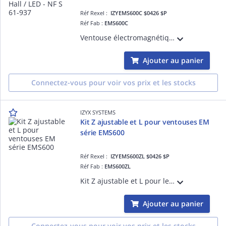
Réf Rexel :
IZYEMS600C $0426 $P
Réf Fab :
EMS600C
Ventouse électromagnétique applique EMS, 600 lbs (série 300 kg), à rupture de courant, 12 ou 24V DC, 1 contact inverseur CO/NO/NF, LED d'état vert/rouge, éjecteur anti-rémanence intégré à la contreplaque, NF S 61-937
Ajouter au panier
Connectez-vous pour voir vos prix et les stocks
IZYX SYSTEMS
Kit Z ajustable et L pour ventouses EM
série EMS600
Réf Rexel :
IZYEMS600ZL $0426 $P
Réf Fab :
EMS600ZL
Kit Z ajustable et L pour les ventouses électromagnétiques de la série EMS600 sur porte poussante
Ajouter au panier
Connectez-vous pour voir vos prix et les stocks