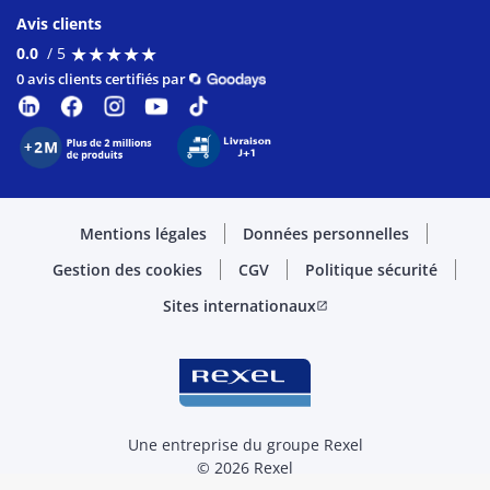
Avis clients
★
★
★
★
★
★
★
★
★
★
0.0
/ 5
0 avis clients certifiés par
Mentions légales
Données personnelles
Gestion des cookies
CGV
Politique sécurité
Sites internationaux
open_in_new
Une entreprise du groupe Rexel
© 2026 Rexel