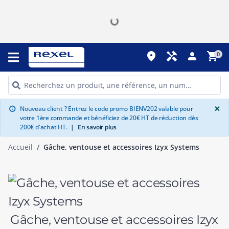
place
handyman
person
shopping_cart
0
G
×
Nouveau client ? Entrez le code promo BIENV202 valable pour
info
votre 1ère commande et bénéficiez de 20€ HT de réduction dès
200€ d'achat HT.
|
En savoir plus
Accueil
Gâche, ventouse et accessoires Izyx Systems
Gâche, ventouse et accessoires Izyx