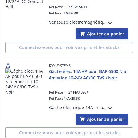
Réf Rexel :
IZYEMSS600
Réf Fab :
EMSS600
Ventouse électromagnétique applique EMS, IP 67, acier inox, 600 lbs (série 300 kg), à rupture de courant, 12 ou 24V DC, 1 contact inverseur CO/NO/NF, raccordement 6m de câble, éjecteur anti-rémanence intégré à la contreplaque.
Ajouter au panier
Connectez-vous pour voir vos prix et les stocks
IZYX SYSTEMS
Gâche élec. 14A AP pour BAP 6500 N à
émission 10-24V AC/DC TVS / Noir
Réf Rexel :
IZY14AXB86K
Réf Fab :
14AXB86K
Gâche électrique 14A en applique pour barre anti panique, 6500 N, à émission de courant, 10-24V AC/DC, diode transil TVS intégrée, finition noir grainé
Ajouter au panier
Connectez-vous pour voir vos prix et les stocks