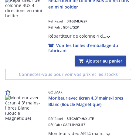
Répartiteur de colonne BUS 4 directions
en mini boitier
Réf Rexel :
BITGD4L/G2P
Réf Fab :
GD4L/G2P
Répartiteur de colonne 4 directions BUS G2P Permet de raccorder 4 postes intérieurs (audio ou vidéo) Cavalier de configuration fin de ligne Mini boitier (insertion goulotte)
Voir les tailles d'emballage du
fabricant
Ajouter au panier
Connectez-vous pour voir vos prix et les stocks
GOLMAR
Moniteur avec écran 4.3' mains-libres
Blanc (Boucle Magnétique)
Réf Rexel :
BITGART4H/XLITE
Réf Fab :
GART4H/XLITE
Moniteur vidéo ART4 mains-libres avec écran 4.3''en ABS blanc Bus 2 fils non polarisés G2P Pilotage 2 ouvertures Ouverture automatique Réglage/exclusion sonnerie d'appel Boucle magnétique Appel palier Etrier ABS