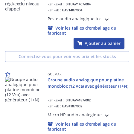
Réf Rexel :
BITUAV1407/004
Réf Fab :
UAV1407/004
Poste audio analogique à combiné T LINE 2 fils Appel électronique Technologie 1+N Matière ABS blanc Réglage niveau d'appel et exclusion 2 boutons de commande
Voir les tailles d'emballage du
fabricant
Ajouter au panier
Connectez-vous pour voir vos prix et les stocks
GOLMAR
Groupe audio analogique pour platine
monobloc (12 Vca) avec générateur (1+N)
Réf Rexel :
BITUAV4187/002
Réf Fab :
UAV4187/002
Micro HP audio analogique Pour platine HAUT-RISQUE Technologie 1+n Générateur d'appel électronique Alimentation 12 Vca
Voir les tailles d'emballage du
fabricant