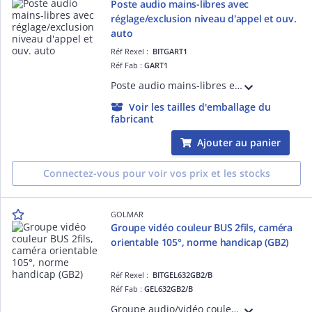
Poste audio mains-libres avec
réglage/exclusion niveau d'appel et ouv.
auto
Réf Rexel :
BITGART1
Réf Fab :
GART1
Poste audio mains-libres en ABS blanc, Bus 2 fils non polarisés G2P Pilotage 2 ouvertures Touches sensitives Ouverture automatique Intercom Réglage et extinction sonnerie d'appel Appel palier Etrier inclus
Voir les tailles d'emballage du
fabricant
Ajouter au panier
Connectez-vous pour voir vos prix et les stocks
GOLMAR
Groupe vidéo couleur BUS 2fils, caméra
orientable 105°, norme handicap (GB2)
Réf Rexel :
BITGEL632GB2/B
Réf Fab :
GEL632GB2/B
Groupe audio/vidéo couleur BUS 2 fils G2P Caméra grand angle 105° orientable (pose) Synthèse vocale + Leds d'indications lumineuses Switch de configuration de la platine de rue Décodage du BUS PROXIMAN et HEXACT