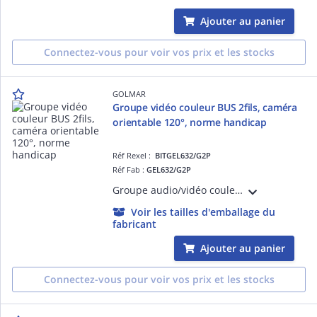
Ajouter au panier
Connectez-vous pour voir vos prix et les stocks
GOLMAR
Groupe vidéo couleur BUS 2fils, caméra
orientable 120°, norme handicap
Réf Rexel :
BITGEL632/G2P
Réf Fab :
GEL632/G2P
Groupe audio/vidéo couleur BUS 2 fils G2P Caméra grand angle 120° orientable (pose) Synthèse vocale + Leds d'indications lumineuses Switch de configuration de la platine de rue Décodage du BUS PROXIMAN et HEXACT
Voir les tailles d'emballage du
fabricant
Ajouter au panier
Connectez-vous pour voir vos prix et les stocks