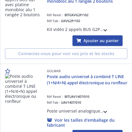
monobloc alu 1 rangée 2 boutons
Réf Rexel :
BITGKVG2P/102
Réf Fab :
GKVG2P/102
Kit vidéo 2 appels BUS G2P : Platine monobloc alu GTV62/102A 1 rangée 2 boutons Groupe vidéo couleur G EL 632 G2P Alimentation G FA G2P Répartiteur G D4L G2P Moniteurs vidéo couleur G ART4H/LITE
Ajouter au panier
Connectez-vous pour voir vos prix et les stocks
GOLMAR
Poste audio universel à combiné T LINE
(1+N/4+N) appel électronique ou ronfleur
Réf Rexel :
BITUAV1407/010
Réf Fab :
UAV1407/010
Poste universel analogique 2 fils/5fils Appel électronique ou ronfleur Technologies 1+N ou 4+N Réglage des phonies montante et descendante Réglage niveau d'appel et exclusion 2 boutons de commande
Voir les tailles d'emballage du
fabricant