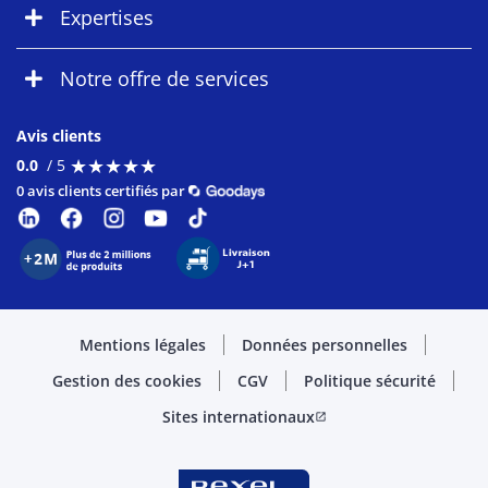
Expertises
Notre offre de services
Avis clients
★
★
★
★
★
★
★
★
★
★
0.0
/ 5
0 avis clients certifiés par
Mentions légales
Données personnelles
Gestion des cookies
CGV
Politique sécurité
Sites internationaux
open_in_new