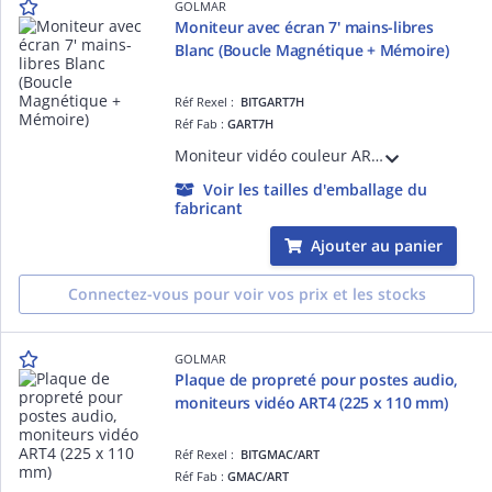
GOLMAR
Moniteur avec écran 7' mains-libres
Blanc (Boucle Magnétique + Mémoire)
Réf Rexel :
BITGART7H
Réf Fab :
GART7H
Moniteur vidéo couleur ART7 mains-libres et écran 7''en ABS blanc Bus 2 fils non polarisés G2P Pilotage 2 ouv. Ouv. automatique Régl./exclus. sonnerie d'appel Boucle magnétique Mémoire Appel palier Etrier métal
Voir les tailles d'emballage du
fabricant
Ajouter au panier
Connectez-vous pour voir vos prix et les stocks
GOLMAR
Plaque de propreté pour postes audio,
moniteurs vidéo ART4 (225 x 110 mm)
Réf Rexel :
BITGMAC/ART
Réf Fab :
GMAC/ART