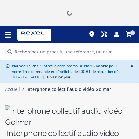
place
handyman
person
shopping_cart
0
G
×
Nouveau client ? Entrez le code promo BIENV202 valable pour
info
votre 1ère commande et bénéficiez de 20€ HT de réduction dès
200€ d'achat HT.
|
En savoir plus
Accueil
Interphone collectif audio vidéo Golmar
Interphone collectif audio vidéo