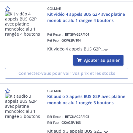
GOLMAR
Kit vidéo 4 appels BUS G2P avec platine
monobloc alu 1 rangée 4 boutons
Réf Rexel :
BITGKVG2P/104
Réf Fab :
GKVG2P/104
Kit vidéo 4 appels BUS G2P : Platine monobloc alu GTV62/104 1 rangées 4 boutons Groupe vidéo couleur G EL 632 G2P Alimentation G FA G2P Répartiteurs G D4L G2P Moniteurs vidéo couleur G ART4H/LITE
Ajouter au panier
Connectez-vous pour voir vos prix et les stocks
GOLMAR
Kit audio 3 appels BUS G2P avec platine
monobloc alu 1 rangée 3 boutons
Réf Rexel :
BITGKAG2P/103
Réf Fab :
GKAG2P/103
Kit audio 3 appels BUS G2P : Platine monobloc alu GTV62/103 1 rangée 3 boutons Groupe audio G EL 642 G2P Alimentation G FA/G2P/LITE Combinés audio G T ART