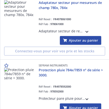
Adaptateur secteur pour mesureurs de
champ 780x, 784x
Réf Rexel :
FR4978061000
Réf Fab :
978061000
Adaptateur secteur de remplacement pour les mesureurs de champ de la série 780x et de la série 784x et 784xB
Ajouter au panier
Connectez-vous pour voir vos prix et les stocks
SEFRAM INSTRUMENTS
Protection pluie 784x/7859 n° de série >
3000.
Réf Rexel :
FR4978592000
Réf Fab :
978592000
Protecteur pare pluie pour Sefram 7848 et 7849 n° série > 3000. Il permet l'utilisation des appareils sous la pluie sans risque d'endommagement.
Ajouter au panier