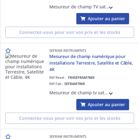
Mesureur de champ TV satelitte, cable, terrestre. Affichage TV HDR 4K. Ecran tactile 10'. Interface Ethernet/USB. Wifi/HDMI.fonct. LTE. Multistream. Module CAM pour TV payantes Mesures DAB, GPS.Analyse spectrale(FFT) haute résolution.
Ajouter au panier
Connectez-vous pour voir vos prix et les stocks
SEFRAM INSTRUMENTS
Mesureur de champ numérique pour
installations Terrestre, Satellite et Câble,
4K
Réf Rexel :
FR4SEFRAM7869
Réf Fab :
SEFRAM7869
Mesureur de champ tv satellite, cable et terrestre. Entrée vidéo. Ecran tactile couleur. Mesures sur signaux HEVC. Affichage des programmes TV HD et 4K gratuits. Interface USB. BP 5-2400MHz. Spectre ultra rapide. Autonomie de 4H30 minimum
Ajouter au panier
Connectez-vous pour voir vos prix et les stocks
SEFRAM INSTRUMENTS