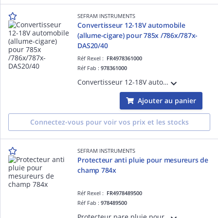
SEFRAM INSTRUMENTS
Convertisseur 12-18V automobile
(allume-cigare) pour 785x /786x/787x-
DAS20/40
Réf Rexel :
FR4978361000
Réf Fab :
978361000
Convertisseur 12-18V automobile (allume-cigare) pour 785x /786x/787x-DAS20/40-DAS30/50
Ajouter au panier
Connectez-vous pour voir vos prix et les stocks
SEFRAM INSTRUMENTS
Protecteur anti pluie pour mesureurs de
champ 784x
Réf Rexel :
FR4978489500
Réf Fab :
978489500
Protecteur pare pluie pour Sefram 7848 et 7849 n° série < 3000. Il permet l'utilisation des appareils sous la pluie sans risque d'endommagement.