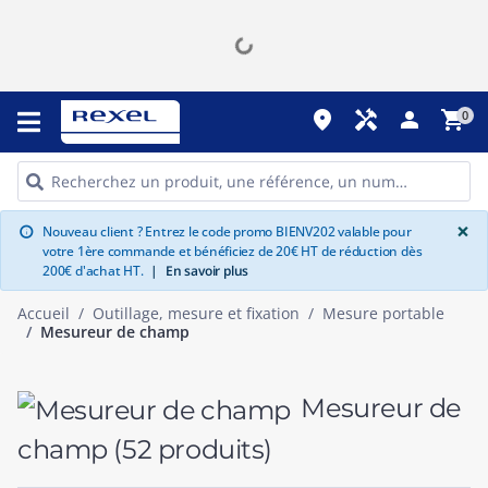
place
handyman
person
shopping_cart
0
G
×
Nouveau client ? Entrez le code promo BIENV202 valable pour
info
votre 1ère commande et bénéficiez de 20€ HT de réduction dès
200€ d'achat HT.
|
En savoir plus
Accueil
Outillage, mesure et fixation
Mesure portable
Mesureur de champ
Mesureur de
champ
(52 produits)