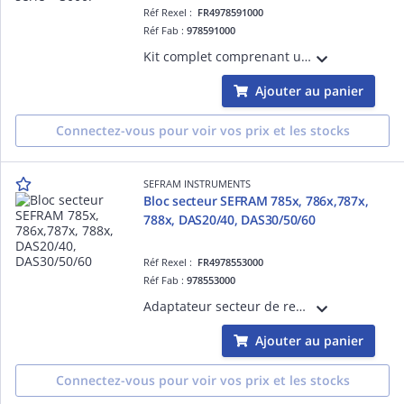
Réf Rexel :
FR4978591000
Réf Fab :
978591000
Kit complet comprenant un pare soleil, un pare pluie et une accroche ceinture pour les mesureurs de champ 784x/7859 ayant un n° de série > 3000.
Ajouter au panier
Connectez-vous pour voir vos prix et les stocks
SEFRAM INSTRUMENTS
Bloc secteur SEFRAM 785x, 786x,787x,
788x, DAS20/40, DAS30/50/60
Réf Rexel :
FR4978553000
Réf Fab :
978553000
Adaptateur secteur de remplacement pour mesureurs de champ et systèmes d'acquisition de données SEFRAM 785x, 786x,787x, 788x, DAS20/40, DAS30/50/60.
Ajouter au panier
Connectez-vous pour voir vos prix et les stocks