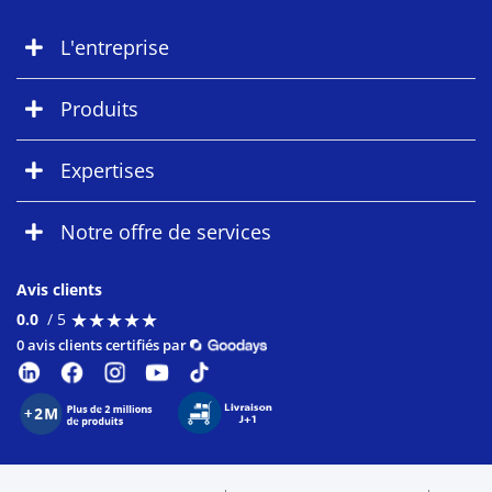
L'entreprise
Produits
Expertises
Notre offre de services
Avis clients
★
★
★
★
★
★
★
★
★
★
0.0
/ 5
0 avis clients certifiés par