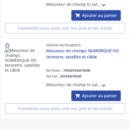
Mesureur de champ tv satellite, câble et terrestre. Entrée vidéo, compatible HD. Ecran tactile. Mesures HEVC. Interface USB. Affichage programmes TV HD gratuits. BP 5-2400MHz. Spectre ultra rapide. Autonomie batterie 4H30 minimum
Ajouter au panier
Connectez-vous pour voir vos prix et les stocks
SEFRAM INSTRUMENTS
Mesureur de champs NUMERIQUE HD
terrestre, satellite et câble
Réf Rexel :
FR4SEFRAM7859B
Réf Fab :
SEFRAM7859B
Mesureur de champ tv satellite, câble, terrestre. Entrée vidéo, compatible HD. Ecran tactile. Mesures pour HEVC. Programmes TV HD. BP 5-2400MHz . Mesures complètes, puissancemètre pour installation Fibre. Autonomie batterie 4H30.
Ajouter au panier
Connectez-vous pour voir vos prix et les stocks