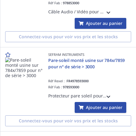
Réf Fab :
978853000
Câble Audio / Vidéo pour mesureurs de champ 788x et 788x4K afin de pouvoir rentrer un signal analogique sur l'appareil.
Ajouter au panier
Connectez-vous pour voir vos prix et les stocks
SEFRAM INSTRUMENTS
Pare-soleil monté usine sur 784x/7859
pour n° de série > 3000
Réf Rexel :
FR4978593000
Réf Fab :
978593000
Protecteur pare soleil pour Sefram 7848 et 7849 n° série > 3000. Il permet de gagner en visibilité lorsque le soleil est présent.
Ajouter au panier
Connectez-vous pour voir vos prix et les stocks