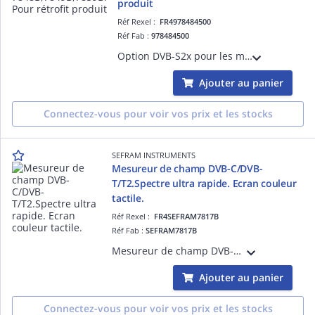
produit
Réf Rexel :
FR4978484500
Réf Fab :
978484500
Option DVB-S2x pour les mesureurs de champ 7848B,7849B, 7859Bet 7869. Il s'agit de la référence pour un rétrofit de l'appareil
Ajouter au panier
Connectez-vous pour voir vos prix et les stocks
SEFRAM INSTRUMENTS
Mesureur de champ DVB-C/DVB-
T/T2.Spectre ultra rapide. Ecran couleur
tactile.
Réf Rexel :
FR4SEFRAM7817B
Réf Fab :
SEFRAM7817B
Mesureur de champ DVB-C/DVB-T/T2.Spectre ultra rapide. Ecran couleur tactile.Mesures Puissance, BER,MER. Affichage des échos. Mémorisation des programmes. Affichages programmes TV numériques HD.
Ajouter au panier
Connectez-vous pour voir vos prix et les stocks