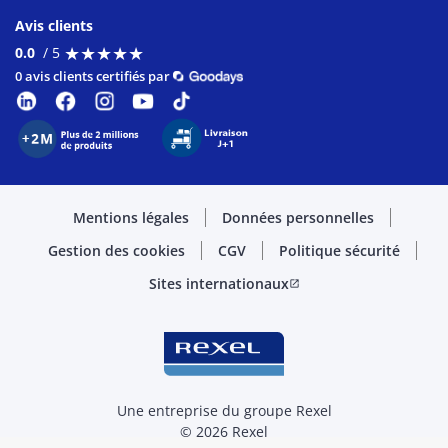
Avis clients
★
★
★
★
★
★
★
★
★
★
0.0
/ 5
0 avis clients certifiés par
Mentions légales
Données personnelles
Gestion des cookies
CGV
Politique sécurité
Sites internationaux
open_in_new
Une entreprise du groupe Rexel
© 2026 Rexel