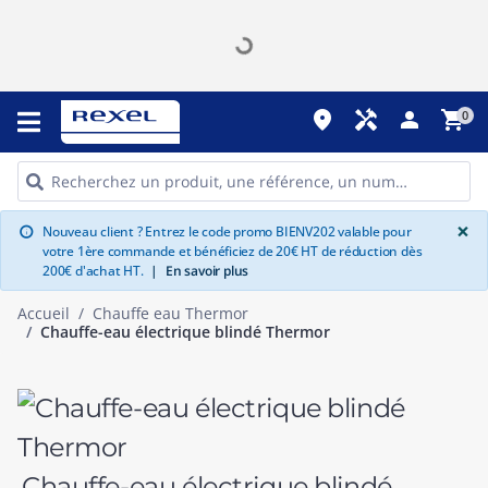
place
handyman
person
shopping_cart
0
G
×
Nouveau client ? Entrez le code promo BIENV202 valable pour
info
votre 1ère commande et bénéficiez de 20€ HT de réduction dès
200€ d'achat HT.
|
En savoir plus
Accueil
Chauffe eau Thermor
Chauffe-eau électrique blindé Thermor
Chauffe-eau électrique blindé