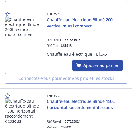
THERMOR
Chauffe-eau électrique Blindé 200L
vertical mural compact
Réf Rexel :
EET861513
Réf Fab :
861513
Chauffe-eau électrique - Blindé 200L vertical mural compact monophasé - équipé du double entraxe 800/700mm - livré avec 1 raccord diélectrique 3/4'
Ajouter au panier
Connectez-vous pour voir vos prix et les stocks
THERMOR
Chauffe-eau électrique Blindé 150L
horizontal raccordement dessous
Réf Rexel :
EET253021
Réf Fab :
253021