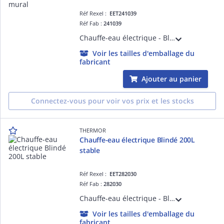
Réf Rexel :
EET241039
Réf Fab :
241039
Chauffe-eau électrique - Blindé 50L étroit vertical mural monophasé - livré avec 1 raccord diélectrique 1/2'
Voir les tailles d'emballage du
fabricant
Ajouter au panier
Connectez-vous pour voir vos prix et les stocks
THERMOR
Chauffe-eau électrique Blindé 200L
stable
Réf Rexel :
EET282030
Réf Fab :
282030
Chauffe-eau électrique - Blindé 200L stable monophasé - livré avec 1 raccord diélectrique 3/4'
Voir les tailles d'emballage du
fabricant