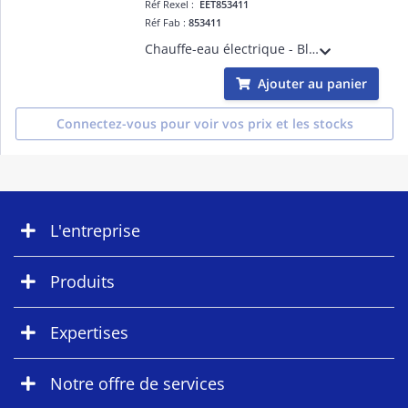
Réf Rexel :
EET853411
Réf Fab :
853411
Chauffe-eau électrique - Blindé 200L horizontal raccordement côté monophasé - livré avec 1 raccord diélectrique 3/4'
Ajouter au panier
Connectez-vous pour voir vos prix et les stocks
L'entreprise
Produits
Expertises
Notre offre de services