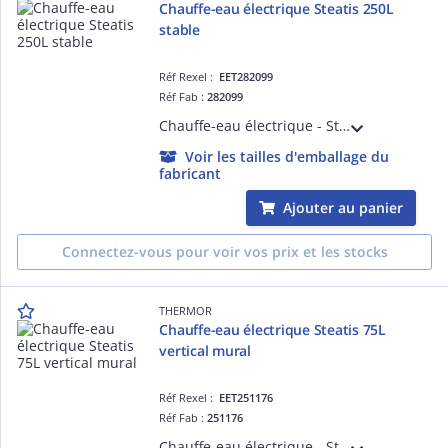
Chauffe-eau électrique Steatis 250L
stable
Réf Rexel :
EET282099
Réf Fab :
282099
Chauffe-eau électrique - Steatis 250L stable monophasé (transformable en triphasé avec kit) - livré avec 1 raccord diélectrique bimetal tournant 3/4'
Voir les tailles d'emballage du
fabricant
Ajouter au panier
Connectez-vous pour voir vos prix et les stocks
THERMOR
Chauffe-eau électrique Steatis 75L
vertical mural
Réf Rexel :
EET251176
Réf Fab :
251176
Chauffe-eau électrique - Steatis 75L vertical mural monophasé - livré avec 1 raccord diélectrique 3/4'