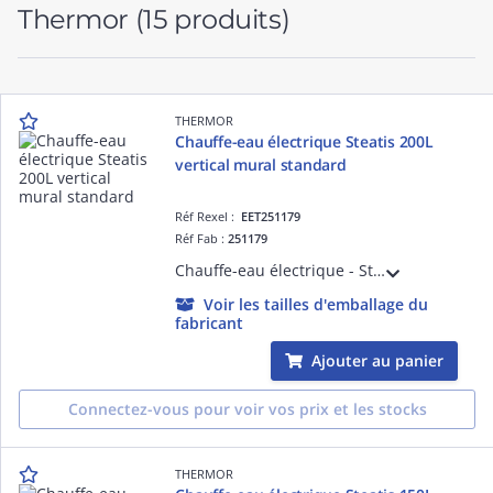
Thermor
(15 produits)
THERMOR
Chauffe-eau électrique Steatis 200L
vertical mural standard
Réf Rexel :
EET251179
Réf Fab :
251179
Chauffe-eau électrique - Steatis 200L vertical mural standard monophasé (transformable en triphasé avec kit) - équipé du double entraxe 800/700mm - livré avec 1 raccord diélectrique 3/4'
Voir les tailles d'emballage du
fabricant
Ajouter au panier
Connectez-vous pour voir vos prix et les stocks
THERMOR