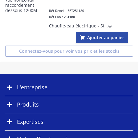
Réf Rexel :
EET251180
Réf Fab :
251180
Chauffe-eau électrique - Stéatis 75L horizontal raccordement dessous monophasé 1200M - livré avec un raccord diélectrique 3/4'
Ajouter au panier
Connectez-vous pour voir vos prix et les stocks
L'entreprise
Produits
Expertises