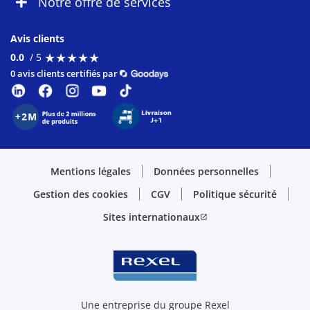
Notre offre de services
Avis clients
★
★
★
★
★
★
★
★
★
★
0.0
/ 5
0 avis clients certifiés par
Mentions légales
Données personnelles
Gestion des cookies
CGV
Politique sécurité
Sites internationaux
open_in_new
Une entreprise du groupe Rexel