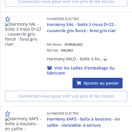
Connectez-vous pour voir vos prix et les stocks
SCHNEIDER ELECTRIC
Harmony XAL - boite 3 trous D=22 -
couvercle gris foncé - fond gris clair
Réf Rexel :
SCHXALD03
Réf Fab :
XALD03
Harmony XALD - boîte à boutons vide pour XB5 D= 22 mm - 3 trous - Boîtier gris clair RAL 7035 - Couvercle gris foncé RAL 7016 - IP66676969K IK03 - NEMA 134X - normes CSA C22.2 EN/IEC 60947 JIS C 4520 UL 508
Voir les tailles d'emballage du
fabricant
Ajouter au panier
Connectez-vous pour voir vos prix et les stocks
SCHNEIDER ELECTRIC
Harmony XAPS - boîte à boutons - en
saillie - inviolable- à serrure