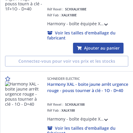
Réf Rexel :
SCHXALK188E
Réf Fab :
XALK188E
Harmony - boîte équipée XALK jaune - plastique - 1 bouton-poussoir D=40mm coup de poing rouge - 1O + 1F sans marquage - déverrouillage par clé 455 - 1 entrée de câble < = 14mm 2 préperçages Pg 13 et ISO M20 < = 12mm - IP66
Voir les tailles d'emballage du
fabricant
Ajouter au panier
Connectez-vous pour voir vos prix et les stocks
SCHNEIDER ELECTRIC
Harmony XAL - boite jaune arrêt urgence
rouge - pouss tourner à clé - 1O - D=40
Réf Rexel :
SCHXALK188
Réf Fab :
XALK188
Harmony - boîte équipée XALK jaune - plastique - 1 bouton-poussoir D=40mm coup de poing rouge - 1O sans marquage - déverrouillage par clé 455 - 1 entrée de câble < = 14mm 2 préperçages Pg 13 et ISO M20 < = 12mm - IP66
Voir les tailles d'emballage du