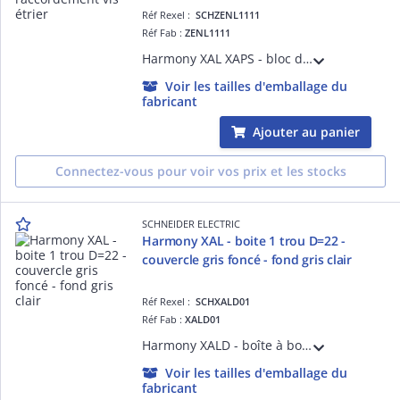
Réf Rexel :
SCHZENL1111
Réf Fab :
ZENL1111
Harmony XAL XAPS - bloc de contacts - 1F à action dépendante - pour boîtes XAPS et boutons XB5 D= 22 mm - montage arrière - borniers à vis-étrier
Voir les tailles d'emballage du
fabricant
Ajouter au panier
Connectez-vous pour voir vos prix et les stocks
SCHNEIDER ELECTRIC
Harmony XAL - boite 1 trou D=22 -
couvercle gris foncé - fond gris clair
Réf Rexel :
SCHXALD01
Réf Fab :
XALD01
Harmony XALD - boîte à boutons vide pour XB5 D= 22 mm - 1 trou - Boîtier gris clair RAL 7035 - Couvercle gris foncé RAL 7016 - IP66676969K IK03 - NEMA 134X - normes CSA C22.2 EN/IEC 60947 JIS C 4520 UL 508
Voir les tailles d'emballage du
fabricant