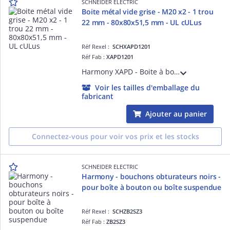
SCHNEIDER ELECTRIC
Boite métal vide grise - M20 x2 - 1 trou
22 mm - 80x80x51,5 mm - UL cULus
Réf Rexel :
SCHXAPD1201
Réf Fab :
XAPD1201
Harmony XAPD - Boite à boutons à composer - boitier métallique en alliage de zinc - Gris RAL7035 - 80 x 80 x 51,5 mm - 1 trou D= 22mm - 2 presse-étoupes ISO M20 - UL type 44X - IP656669 IK07 - cULusULEAC
Voir les tailles d'emballage du
fabricant
Ajouter au panier
Connectez-vous pour voir vos prix et les stocks
SCHNEIDER ELECTRIC
Harmony - bouchons obturateurs noirs -
pour boîte à bouton ou boîte suspendue
Réf Rexel :
SCHZB2SZ3
Réf Fab :
ZB2SZ3