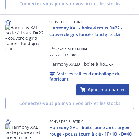
Connectez-vous pour voir vos prix et les stocks
SCHNEIDER ELECTRIC
Harmony XAL - boite 4 trous D=22 -
couvercle gris foncé - fond gris clair
Réf Rexel :
SCHXALD04
Réf Fab :
XALD04
Harmony XALD - boîte à boutons vide pour XB5 D= 22 mm - 4 trous - Boîtier gris clair RAL 7035 - Couvercle gris foncé RAL 7016 - IP66676969K IK03 - NEMA 134X - normes CSA C22.2 EN/IEC 60947 JIS C 4520 UL 508
Voir les tailles d'emballage du
fabricant
Ajouter au panier
Connectez-vous pour voir vos prix et les stocks
SCHNEIDER ELECTRIC
Harmony XAL - boite jaune arrêt urgen
rouge - pouss tourn à clé - 1F+1O - D=40