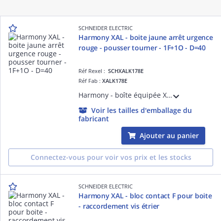
SCHNEIDER ELECTRIC
Harmony XAL - boite jaune arrêt urgence
rouge - pousser tourner - 1F+1O - D=40
Réf Rexel :
SCHXALK178E
Réf Fab :
XALK178E
Harmony - boîte équipée XALK jaune - plastique - 1 bouton-poussoir D=40mm coup de poing rouge - 1O + 1F sans marquage - tourner pour déverrouiller - 1 entrée de câble < = 14mm 2 préperçages Pg 13 et ISO M20 < = 12mm - IP66
Voir les tailles d'emballage du
fabricant
Ajouter au panier
Connectez-vous pour voir vos prix et les stocks
SCHNEIDER ELECTRIC
Harmony XAL - bloc contact F pour boite
- raccordement vis étrier