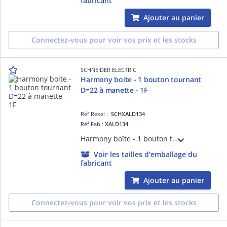
fabricant
Ajouter au panier
Connectez-vous pour voir vos prix et les stocks
SCHNEIDER ELECTRIC
Harmony boite - 1 bouton tournant
D=22 à manette - 1F
Réf Rexel :
SCHXALD134
Réf Fab :
XALD134
Harmony boîte - 1 bouton tournant D=22 à manette - 1F - IP66, IP67, IP69, IP69K - couleur de la base du boîtier : gris clair (RAL 7035) - couleur du capot : gris foncé (RAL 7016) - pour unités de commande et signalisation XB5 D= 22 mm
Voir les tailles d'emballage du
fabricant
Ajouter au panier
Connectez-vous pour voir vos prix et les stocks