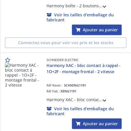
Harmony boîte - 2 boutons poussoirs D=22 - vert /rouge - IP66, IP67, IP69, IP69K - couleur de la base du boîtier : gris clair (RAL 7035) - couleur du capot : gris foncé (RAL 7016) - pour unités de commande et signalisation XB5 D= 22 mm
Voir les tailles d'emballage du
fabricant
Ajouter au panier
Connectez-vous pour voir vos prix et les stocks
SCHNEIDER ELECTRIC
Harmony XAC - bloc contact à rappel -
1O+2F - montage frontal - 2 vitesse
Réf Rexel :
SCHXENG1191
Réf Fab :
XENG1191
Harmony XAC - bloc contact à rappel - 1O+2F - montage frontal - 2 vitesses - type de circuit élec. : télécommande - rappel à ressort - bloc de contact unique - accessoires associés : XACA, XACA9..tête
Voir les tailles d'emballage du
fabricant
Ajouter au panier