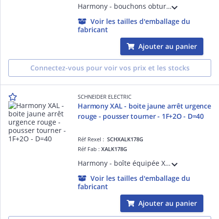
Harmony - bouchons obturateurs noirs - pour boîte à bouton ou boîte suspendue - pour poste de commande pendant, poste de commande - noir - avec joints, obturateur, écrou de fixation
Voir les tailles d'emballage du
fabricant
Ajouter au panier
Connectez-vous pour voir vos prix et les stocks
SCHNEIDER ELECTRIC
Harmony XAL - boite jaune arrêt urgence
rouge - pousser tourner - 1F+2O - D=40
Réf Rexel :
SCHXALK178G
Réf Fab :
XALK178G
Harmony - boîte équipée XALK jaune - plastique - 1 bouton-poussoir D=40mm coup de poing rouge - 1F + 2O sans marquage - tourner pour déverrouiller - 1 entrée de câble < = 14mm 2 préperçages Pg 13 et ISO M20 < = 12mm - IP66
Voir les tailles d'emballage du
fabricant
Ajouter au panier