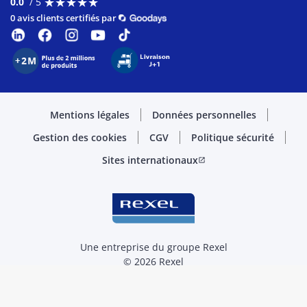
★
★
★
★
★
★
★
★
★
★
0.0
/ 5
0 avis clients certifiés par
Mentions légales
Données personnelles
Gestion des cookies
CGV
Politique sécurité
Sites internationaux
open_in_new
Une entreprise du groupe Rexel
© 2026 Rexel