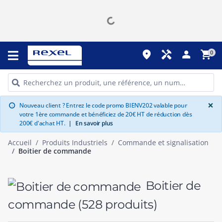
place
handyman
person
shopping_cart
0
G
×
Nouveau client ? Entrez le code promo BIENV202 valable pour
info
votre 1ère commande et bénéficiez de 20€ HT de réduction dès
200€ d'achat HT.
|
En savoir plus
Accueil
Produits Industriels
Commande et signalisation
Boitier de commande
Boitier de
commande
(528 produits)