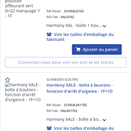
Réf Rexel :
SCHXALD102
Réf Fab :
XALD102
Harmony XAL - boîte 1 bouton poussoir affleurant vert D=22 marquage «l» - 1F - IP66, IP67, IP69, IP69K - gris clair ((RAL 7035, base du boîtier), gris foncé (RAL 7016, capot) - pour unités de commande et signalisation XB5 D= 22 mm
Voir les tailles d'emballage du
fabricant
Ajouter au panier
Connectez-vous pour voir vos prix et les stocks
SCHNEIDER ELECTRIC
Harmony XALE - boîte à boutons -
fonction d'arrêt d'urgence - 1F+1O
Réf Rexel :
SCHXALEK1702
Réf Fab :
XALEK1702
Harmony XALE - boîte à boutons - fonction d'arrêt d'urgence - 1F+1O - IP54- couleur de la base du boîtier : gris clair (RAL 7035) - couleur du capot : jaune (RAL 1021) - pour unités de commande et signalisation XB7 D= 22 mm
Voir les tailles d'emballage du