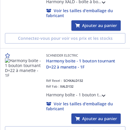
Harmony XALD - boîte à boutons vide pour XB5 D= 22 mm - 2 trous - Boîtier gris clair RAL 7035 - Couvercle gris foncé RAL 7016 - IP66676969K IK03 - NEMA 134X - normes CSA C22.2 EN/IEC 60947 JIS C 4520 UL 508
Voir les tailles d'emballage du
fabricant
Ajouter au panier
Connectez-vous pour voir vos prix et les stocks
SCHNEIDER ELECTRIC
Harmony boite - 1 bouton tournant
D=22 à manette - 1F
Réf Rexel :
SCHXALD132
Réf Fab :
XALD132
Harmony boîte - 1 bouton tournant D=22 à manette - 1F - IP66, IP67, IP69, IP69K - couleur de la base du boîtier : gris clair (RAL 7035) - couleur du capot : gris foncé (RAL 7016) - pour unités de commande et signalisation XB5 D= 22 mm
Voir les tailles d'emballage du
fabricant
Ajouter au panier