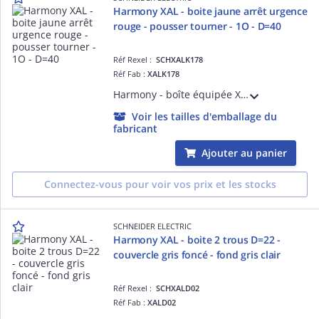
Harmony XAL - boite jaune arrêt urgence
rouge - pousser tourner - 1O - D=40
Réf Rexel :
SCHXALK178
Réf Fab :
XALK178
Harmony - boîte équipée XALK jaune - plastique - 1 bouton-poussoir D=40mm coup de poing rouge - 1O sans marquage - tourner pour déverrouiller - 1 entrée de câble < = 14mm 2 préperçages Pg 13 et ISO M20 < = 12mm - IP66
Voir les tailles d'emballage du
fabricant
Ajouter au panier
Connectez-vous pour voir vos prix et les stocks
SCHNEIDER ELECTRIC
Harmony XAL - boite 2 trous D=22 -
couvercle gris foncé - fond gris clair
Réf Rexel :
SCHXALD02
Réf Fab :
XALD02