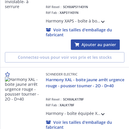
Réf Rexel :
SCHXAPS11431N
Réf Fab :
XAPS11431N
Harmony XAPS - boîte à boutons - en saillie - inviolable - à serrure - IP54 - montage en saillie - 3 positions - 1 bouton-tournant à clé, ressort de rappel au centre 1F - flèche montante - O - flèche descendante marquage
Voir les tailles d'emballage du
fabricant
Ajouter au panier
Connectez-vous pour voir vos prix et les stocks
SCHNEIDER ELECTRIC
Harmony XAL - boite jaune arrêt urgence
rouge - pousser tourner - 2O - D=40
Réf Rexel :
SCHXALK178F
Réf Fab :
XALK178F
Harmony - boîte équipée XALK jaune - plastique - 1 bouton-poussoir D=40mm coup de poing rouge - 2O sans marquage - tourner pour déverrouiller - 1 entrée de câble < = 14mm 2 préperçages Pg 13 et ISO M20 < = 12mm - IP66
Voir les tailles d'emballage du
fabricant