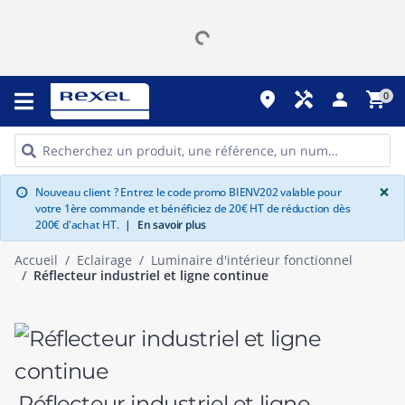
place
handyman
person
shopping_cart
0
G
×
Nouveau client ? Entrez le code promo BIENV202 valable pour
info
votre 1ère commande et bénéficiez de 20€ HT de réduction dès
200€ d'achat HT.
|
En savoir plus
Accueil
Eclairage
Luminaire d'intérieur fonctionnel
Réflecteur industriel et ligne continue
Réflecteur industriel et ligne