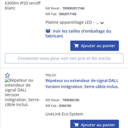
Réf Rexel :
TRI9002017168
Réf Fab :
9002017168
Platine appareillage LED - 765... E-Line - Lentille - blanc - rectangulaire - ET - 37W - 6300lm - Extensif (W) - IK03 - 3 SDCM - symétrique - (L80/B50) 50.000 h - 170lm/W - on/off - Montage au plafond/en suspension/en saillie
Voir les tailles d'emballage du
fabricant
Ajouter au panier
Connectez-vous pour voir vos prix et les stocks
TRILUX
Répeteur ou extendeur de signal DALI.
Version intégration. Serre-câble inclus.
Réf Rexel :
TRI8366100
Réf Fab :
8366100
LiveLink Eco System
Ajouter au panier