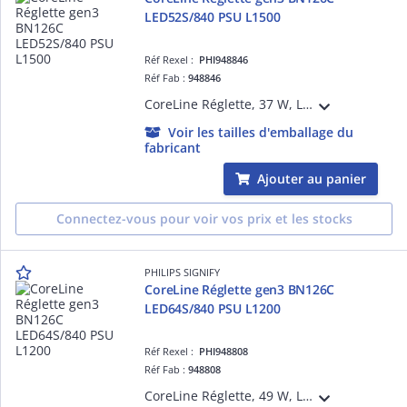
LED52S/840 PSU L1500
Réf Rexel :
PHI948846
Réf Fab :
948846
CoreLine Réglette, 37 W, L1500 mm, 5200 lm, 4000 K, Opale, IP20, TW1-ready, EL-ready
Voir les tailles d'emballage du
fabricant
Ajouter au panier
Connectez-vous pour voir vos prix et les stocks
PHILIPS SIGNIFY
CoreLine Réglette gen3 BN126C
LED64S/840 PSU L1200
Réf Rexel :
PHI948808
Réf Fab :
948808
CoreLine Réglette, 49 W, L1200 mm, 6400 lm, 4000 K, Opale, IP20, TW1-ready, EL-ready