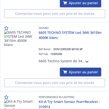
Ajouter au panier
Connectez-vous pour voir vos prix et les stocks
DISANO
6605 TECHNO SYSTEM Led 34W 3415lm
4000K blanc
Réf Rexel :
ZON13305200 $0126 $P
Réf Fab :
13305200
6605 Techno System de 34 Watt 3415 LM 4000k CRI 90 Facteur de puissance : 0,95. Maintien flux lumineux : (L90B10): 30000 heures (L85B10): 50000. (L75B10): 80000 heures Blanc CLD CELL Groupe 0 ta : 10°C à + 40°C 1,60kg IP40 IK07
Ajouter au panier
Connectez-vous pour voir vos prix et les stocks
PERFORMANCE IN LIGHTING
Kit-A Try Smart Sensor Psw+Receiver -
310914