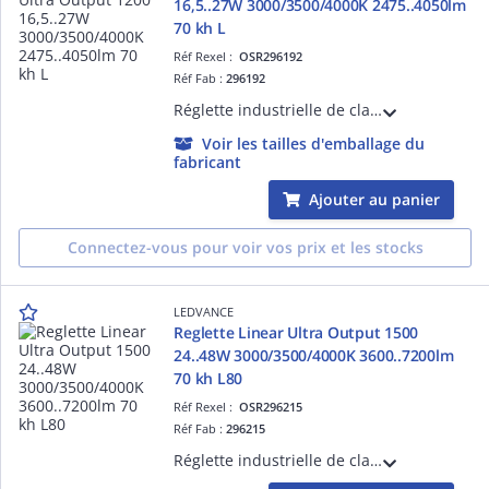
16,5..27W 3000/3500/4000K 2475..4050lm
70 kh L
Réf Rexel :
OSR296192
Réf Fab :
296192
Réglette industrielle de classe I avec flux élevé. Multi Select: sélecteur de puissance 4 niveaux et de température de couleur (3 choix). IK08, IP20, 130°, jusqu'à 150lm/W et 88 000h L70. -20..+40°C. Dim : 1168x65x74mm. ENEC. Garantie 5 ans
Voir les tailles d'emballage du
fabricant
Ajouter au panier
Connectez-vous pour voir vos prix et les stocks
LEDVANCE
Reglette Linear Ultra Output 1500
24..48W 3000/3500/4000K 3600..7200lm
70 kh L80
Réf Rexel :
OSR296215
Réf Fab :
296215
Réglette industrielle de classe I avec flux élevé. Multi Select: sélecteur de puissance 4 niveaux et de température de couleur (3 choix). IK08, IP20, 130°, jusqu'à 150lm/W et 88 000h L70. -20..+40°C. Dim : 1458x65x74mm. ENEC. Garantie 5 ans