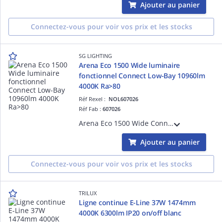
Ajouter au panier
Connectez-vous pour voir vos prix et les stocks
SG LIGHTING
Arena Eco 1500 Wide luminaire
fonctionnel Connect Low-Bay 10960lm
4000K Ra>80
Réf Rexel :
NOL607026
Réf Fab :
607026
Arena Eco 1500 Wide Connect Low-Bay hauteur sous plafond jusqu'à 5 mètres LED 76W 4000K 10960 lumens 144 lumens/W Ra>80 SDCM 3 RG 1 durée de vie : L80/B20>100 000 heures RG 1 faisceau : 90° Matériau : acier gris et PMMA 230V classe I IP20
Ajouter au panier
Connectez-vous pour voir vos prix et les stocks
TRILUX
Ligne continue E-Line 37W 1474mm
4000K 6300lm IP20 on/off blanc