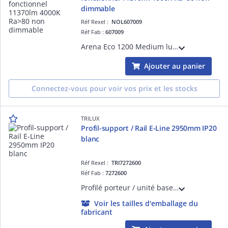
dimmable
Réf Rexel :
NOL607009
Réf Fab :
607009
Arena Eco 1200 Medium luminaire à usage industriel LED 76W 11370 lumens 150 lumens/W 4000K IRC>80 non dimmable SDCM 3 UGR< 25 durée de vie : L80/B20> 100 000 heures Matériau : acier 230V classe I IP23 IK10 conforme à la norme Hea 01
Ajouter au panier
Connectez-vous pour voir vos prix et les stocks
TRILUX
Profil-support / Rail E-Line 2950mm IP20
blanc
Réf Rexel :
TRI7272600
Réf Fab :
7272600
Profilé porteur / unité base - 765... E-Line - blanc
Voir les tailles d'emballage du
fabricant