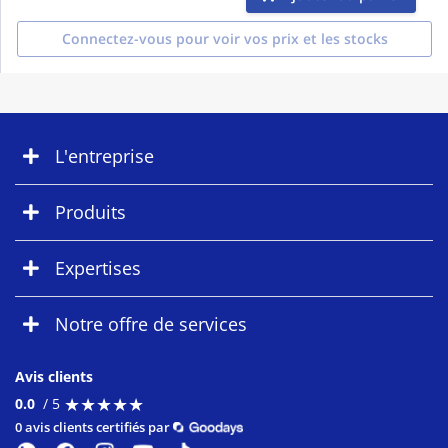
Connectez-vous pour voir vos prix et les stocks
L'entreprise
Produits
Expertises
Notre offre de services
Avis clients
★
★
★
★
★
★
★
★
★
★
0.0
/ 5
0 avis clients certifiés par