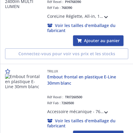
Réf Rexel :
PHI768390
Réf Fab :
768390
CoreLine Réglette, All-in, 17 W, 10.8 W, L600, 1500 lm, 2400 lm, 3000 K, 4000 K, Opale, IP20/40
Voir les tailles d'emballage du
fabricant
Ajouter au panier
Connectez-vous pour voir vos prix et les stocks
TRILUX
Embout frontal en plastique E-Line
30mm blanc
Réf Rexel :
TRI7260500
Réf Fab :
7260500
Accessoire mécanique - 765... E-Line - blanc
Voir les tailles d'emballage du
fabricant