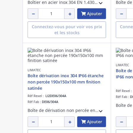
Boîtier en acier inox 304 EN 1.4301 finement satiné. Etanche IP 66. Longueur 90 mm, hauteur 200 mm, profondeur 85 mm. Couvercle percé de 3 trous diamètre 22.5 mm pour boutons-poussoir normalisés.
Ajouter
Connectez-vous pour voir vos prix
Connec
et les stocks
LIMATEC
LIMATEC
Boîte de
Boîte dérivation inox 304 IP66 étanche
IP66 no
non percée 190x150x100 mm finition
satinée
Réf Rexel 
Réf Rexel :
LI2DE06/304A
Réf Fab :
D
Réf Fab :
DE06/304A
Boîte de dérivation non percée en inox 304 EN 1.4301 finement satiné. Etanche IP 66. Longueur 190 mm, hauteur 150 mm, profondeur 100 mm.
Ajouter