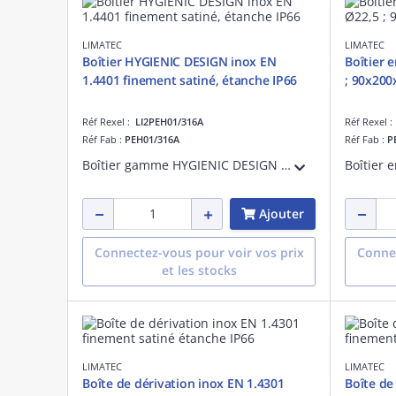
LIMATEC
LIMATEC
Boîtier HYGIENIC DESIGN inox EN
Boîtier e
1.4401 finement satiné, étanche IP66
; 90x200
Réf Rexel :
LI2PEH01/316A
Réf Rexel 
Réf Fab :
PEH01/316A
Réf Fab :
P
Boîtier gamme HYGIENIC DESIGN en acier inox EN 1.4401 finement satiné et protégé. Hauteur 90 mm, longueur 90 mm, profondeur 85 mm. Avec 1 x trou diamètre 22.5 mm sur le couvercle. Avec joint silicone bleu démontable. IP 66.
Ajouter
Connectez-vous pour voir vos prix
Connec
et les stocks
LIMATEC
LIMATEC
Boîte de dérivation inox EN 1.4301
Boîte de