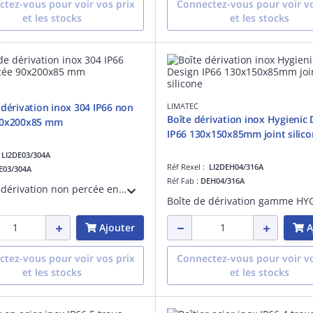
tez-vous pour voir vos prix
Connectez-vous pour voir vo
et les stocks
et les stocks
 dérivation inox 304 IP66 non
LIMATEC
Boîte dérivation inox Hygienic 
90x200x85 mm
IP66 130x150x85mm joint silic
:
LI2DE03/304A
Réf Rexel :
LI2DEH04/316A
E03/304A
Réf Fab :
DEH04/316A
Boîte de dérivation non percée en inox 304 EN 1.4301 finement satiné. Etanche IP 66. Longueur 90 mm, hauteur 200 mm, profondeur 85 mm. Couvercle surbaissé.
Ajouter
A
tez-vous pour voir vos prix
Connectez-vous pour voir vo
et les stocks
et les stocks