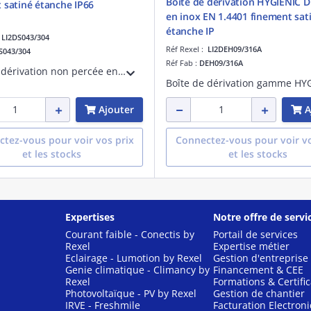
Boîte de dérivation HYGIENIC 
 satiné étanche IP66
en inox EN 1.4401 finement sat
étanche IP
:
LI2DS043/304
Réf Rexel :
LI2DEH09/316A
S043/304
Réf Fab :
DEH09/316A
Boîte de dérivation non percée en inox 304 EN 1.4301 finement satiné. Etanche IP 66. Longueur 400 mm, hauteur 300 mm, profondeur 150 mm.
Ajouter
A
tez-vous pour voir vos prix
Connectez-vous pour voir vo
et les stocks
et les stocks
Expertises
Notre offre de servi
Courant faible - Conectis by
Portail de services
Rexel
Expertise métier
Eclairage - Lumotion by Rexel
Gestion d'entreprise
Genie climatique - Climancy by
Financement & CEE
Rexel
Formations & Certific
Photovoltaïque - PV by Rexel
Gestion de chantier
IRVE - Freshmile
Facturation Electron