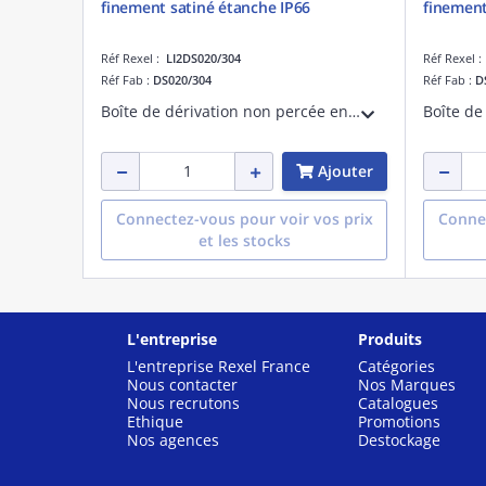
finement satiné étanche IP66
finement
Réf Rexel :
LI2DS020/304
Réf Rexel 
Réf Fab :
DS020/304
Réf Fab :
D
Boîte de dérivation non percée en inox 304 EN 1.4301 finement satiné. Etanche IP 66. Longueur 230 mm, hauteur 320 mm, profondeur 150 mm.
Ajouter
Connectez-vous pour voir vos prix
Connec
et les stocks
L'entreprise
Produits
L'entreprise Rexel France
Catégories
Nous contacter
Nos Marques
Nous recrutons
Catalogues
Ethique
Promotions
Nos agences
Destockage