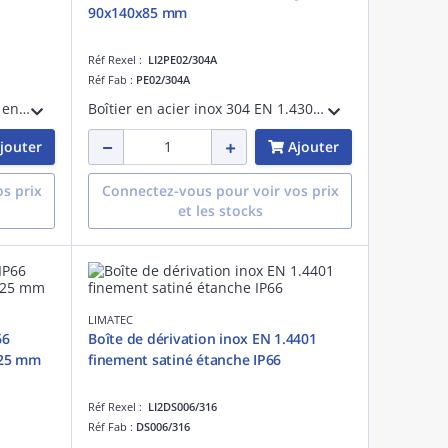
90x140x85 mm
Réf Rexel :
LI2PE02/304A
Réf Fab :
PE02/304A
Boîte de dérivation non percée en inox 304 EN 1.4301 finement satiné. Etanche IP 66. Longueur 90 mm, hauteur 90 mm, profondeur 85 mm. Couvercle surbaissé.
Boîtier en acier inox 304 EN 1.4301 finement satiné. Etanche IP 66. Longueur 90 mm, hauteur 140 mm, profondeur 85 mm. Couvercle percé de 2 trous diamètre 22.5 mm pour boutons-poussoir normalisés.
jouter
Ajouter
s prix
Connectez-vous pour voir vos prix
et les stocks
LIMATEC
66
Boîte de dérivation inox EN 1.4401
125 mm
finement satiné étanche IP66
Réf Rexel :
LI2DS006/316
Réf Fab :
DS006/316