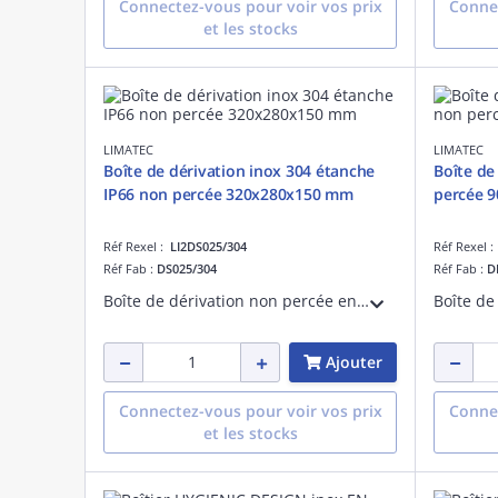
Connectez-vous pour voir vos prix
Connec
et les stocks
LIMATEC
LIMATEC
Boîte de dérivation inox 304 étanche
Boîte de
IP66 non percée 320x280x150 mm
percée 
Réf Rexel :
LI2DS025/304
Réf Rexel 
Réf Fab :
DS025/304
Réf Fab :
D
Boîte de dérivation non percée en inox 304 EN 1.4301 finement satiné. Etanche IP 66. Longueur 320 mm, hauteur 280 mm, profondeur 150 mm.
Ajouter
Connectez-vous pour voir vos prix
Connec
et les stocks