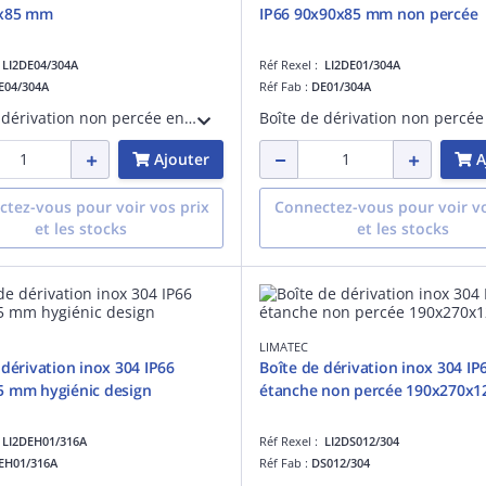
x85 mm
IP66 90x90x85 mm non percée
:
LI2DE04/304A
Réf Rexel :
LI2DE01/304A
E04/304A
Réf Fab :
DE01/304A
Boîte de dérivation non percée en inox 304 EN 1.4301 finement satiné. Etanche IP 66. Longueur 130 mm, hauteur 150 mm, profondeur 85 mm. Couvercle surbaissé.
Ajouter
A
tez-vous pour voir vos prix
Connectez-vous pour voir vo
et les stocks
et les stocks
LIMATEC
 dérivation inox 304 IP66
Boîte de dérivation inox 304 IP
5 mm hygiénic design
étanche non percée 190x270x
:
LI2DEH01/316A
Réf Rexel :
LI2DS012/304
EH01/316A
Réf Fab :
DS012/304