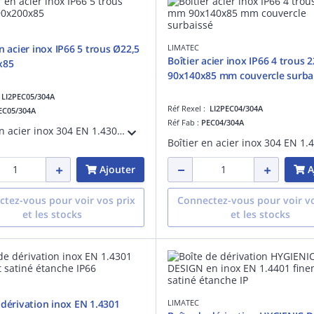
n acier inox IP66 5 trous Ø22,5
LIMATEC
Boîtier acier inox IP66 4 trous
x85
90x140x85 mm couvercle surba
:
LI2PEC05/304A
Réf Rexel :
LI2PEC04/304A
EC05/304A
Réf Fab :
PEC04/304A
Boîtier en acier inox 304 EN 1.4301 finement satiné. Etanche IP 66. Longueur 90 mm, hauteur 200 mm, profondeur 85 mm. Couvercle surbaissé percé de 5 trous diamètre 22.5 mm pour boutons-poussoir normalisés.
Ajouter
A
tez-vous pour voir vos prix
Connectez-vous pour voir vo
et les stocks
et les stocks
 dérivation inox EN 1.4301
LIMATEC