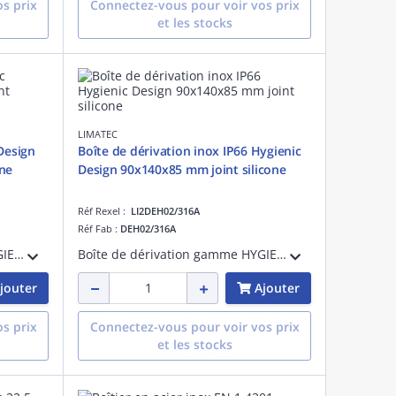
s prix
Connectez-vous pour voir vos prix
et les stocks
LIMATEC
Design
Boîte de dérivation inox IP66 Hygienic
one
Design 90x140x85 mm joint silicone
Réf Rexel :
LI2DEH02/316A
Réf Fab :
DEH02/316A
Boîte de dérivation gamme HYGIENIC DESIGN en acier inox EN 1.4401 finement satiné. Longueur 130 mm, hauteur 150 mm, profondeur 85 mm. Avec joint silicone bleu démontable. IP66.
Boîte de dérivation gamme HYGIENIC DESIGN en acier inox EN 1.4401 finement satiné. Longueur 90 mm, hauteur 140 mm, profondeur 85 mm. Avec joint silicone bleu démontable. IP66.
jouter
Ajouter
s prix
Connectez-vous pour voir vos prix
et les stocks