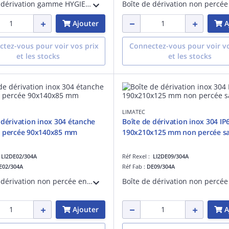
Boîte de dérivation gamme HYGIENIC DESIGN en acier inox EN 1.4401 finement satiné. Longueur 90 mm, hauteur 90 mm, profondeur 85 mm. Avec joint silicone bleu démontable. IP66.
Ajouter
A
tez-vous pour voir vos prix
Connectez-vous pour voir vo
et les stocks
et les stocks
LIMATEC
 dérivation inox 304 étanche
Boîte de dérivation inox 304 IP
n percée 90x140x85 mm
190x210x125 mm non percée sa
:
LI2DE02/304A
Réf Rexel :
LI2DE09/304A
E02/304A
Réf Fab :
DE09/304A
Boîte de dérivation non percée en inox 304 EN 1.4301 finement satiné. Etanche IP 66. Longueur 90 mm, hauteur 140 mm, profondeur 85 mm. Couvercle surbaissé.
Ajouter
A