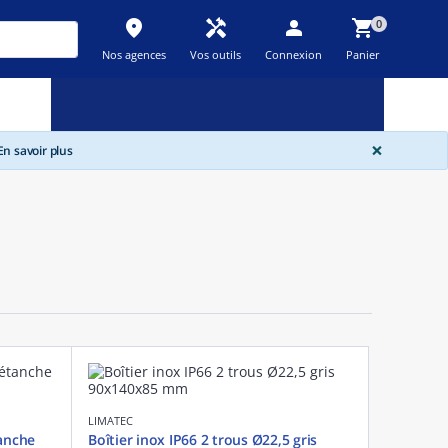
place
handyman
person
shopping_cart
0
Nos agences
Vos outils
Connexion
Panier
Nouveau
Promos
Destockage
feedback
local_offer
new_releases
GLOBA
×
n savoir plus
LIMATEC
tanche
Boîtier inox IP66 2 trous Ø22,5 gris