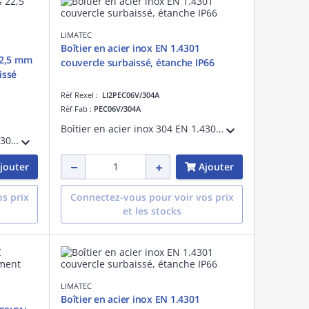
LIMATEC
Boîtier en acier inox EN 1.4301
 22,5 mm
couvercle surbaissé, étanche IP66
issé
Réf Rexel :
LI2PEC06V/304A
Réf Fab :
PEC06V/304A
Boîtier en acier inox 304 EN 1.4301 finement satiné. Etanche IP 66. Longueur 90 mm, hauteur 200 mm, profondeur 85 mm. Couvercle surbaissé percé de 6 trous diamètre 22.5 mm pour boutons-poussoir normalisés.
Boîtier en acier inox 304 EN 1.4301 finement satiné. Etanche IP 66. Longueur 90 mm, hauteur 140 mm, profondeur 85 mm. Couvercle surbaissé percé de 4 trous diamètre 22.5 mm pour boutons-poussoir normalisés.
jouter
Ajouter
s prix
Connectez-vous pour voir vos prix
et les stocks
LIMATEC
Boîtier en acier inox EN 1.4301