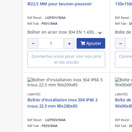
Ø22,5 MM pour bouton-poussoir
130x150
Réf Rexel :
LI2PE01/304A
Réf Rexel 
Réf Fab :
PE01/304A
Réf Fab :
D
Boîtier en acier inox 304 EN 1.4301 finement satiné. Etanche IP 66. Longueur 90 mm, hauteur 90 mm, profondeur 85 mm. Couvercle percé d'un trou diamètre 22.5 mm pour bouton-poussoir normalisé.
Ajouter
Connectez-vous pour voir vos prix
Connec
et les stocks
LIMATEC
LIMATEC
Boîtier d'installation inox 304 IP66 3
Boîte de
trous 22,5 mm 90x200x85
90x90x8
Réf Rexel :
LI2PE03/304A
Réf Rexel 
Réf Fab :
PE03/304A
Réf Fab :
D