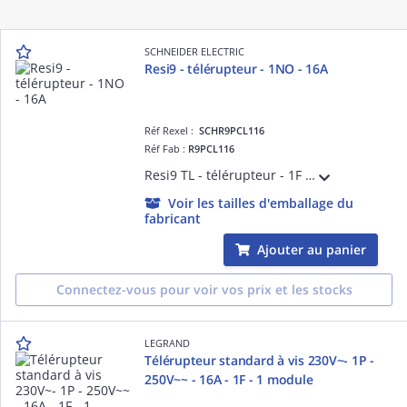
SCHNEIDER ELECTRIC
Resi9 - télérupteur - 1NO - 16A
Réf Rexel :
SCHR9PCL116
Réf Fab :
R9PCL116
Resi9 TL - télérupteur - 1F - Contact auxiliare : sans - 250 V CA 50 Hz - Commande à distance : bouton-poussoir lumineux 3mA - NF - Largeur : 2 pas de 9 mm - blanc RAL 9003 - IP20
Voir les tailles d'emballage du
fabricant
Ajouter au panier
Connectez-vous pour voir vos prix et les stocks
LEGRAND
Télérupteur standard à vis 230V~- 1P -
250V~~ - 16A - 1F - 1 module