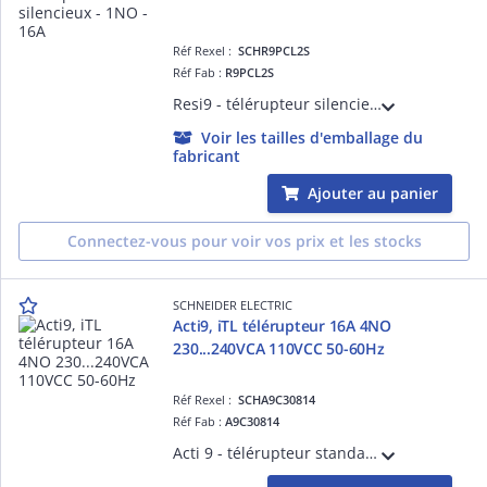
Réf Rexel :
SCHR9PCL2S
Réf Fab :
R9PCL2S
Resi9 - télérupteur silencieux - 1NO - 16A - 1 module de 18 mm + intercalaire de 9 mm soit une largeur totale de 27 mm
Voir les tailles d'emballage du
fabricant
Ajouter au panier
Connectez-vous pour voir vos prix et les stocks
SCHNEIDER ELECTRIC
Acti9, iTL télérupteur 16A 4NO
230...240VCA 110VCC 50-60Hz
Réf Rexel :
SCHA9C30814
Réf Fab :
A9C30814
Acti 9 - télérupteur standard iTL - 4P - 4F - 16A - 415VCA 50/60Hz - 60dB - Commutations 100/jour-5/minute - Impulsion 50 ms..1 s - Cde à dist. BP lum. 3mA - Circuit cde 110VCC - 230...240VCA 50/60Hz - Largeur 4 pas de 9 mm - NF