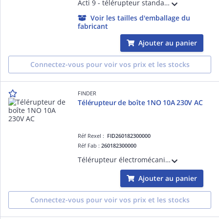
Acti 9 - télérupteur standard iTL - 1P - 1F - 16A - 250VCA 50/60Hz - 60dB - Commutations 100/jour-5/minute - Impulsion 50 ms..1 s - Cde à dist. BP lum. 3mA - Circuit cde 110VCC - 230...240VCA 50/60Hz - Largeur 2 pas de 9 mm - NF
Voir les tailles d'emballage du
fabricant
Ajouter au panier
Connectez-vous pour voir vos prix et les stocks
FINDER
Télérupteur de boîte 1NO 10A 230V AC
Réf Rexel :
FID260182300000
Réf Fab :
260182300000
Télérupteur électromécanique de boîte unipolaire 1NO 10A 230V AC, bornes à cage
Ajouter au panier
Connectez-vous pour voir vos prix et les stocks