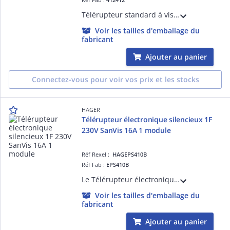
Télérupteur standard à vis 230V~- 2P - 250V~~ - 16A - 2F - 1 module
Voir les tailles d'emballage du
fabricant
Ajouter au panier
Connectez-vous pour voir vos prix et les stocks
HAGER
Télérupteur électronique silencieux 1F
230V SanVis 16A 1 module
Réf Rexel :
HAGEPS410B
Réf Fab :
EPS410B
Le Télérupteur électronique silencieux 1F 230V SanVis 16A 1 module Hager permet de contrôler efficacement une charge à partir de plusieurs points de commande. Sa conception fiable garantit une installation facile et durable.
Voir les tailles d'emballage du
fabricant
Ajouter au panier