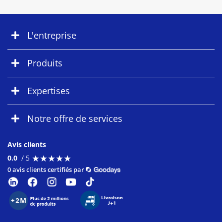
L'entreprise
Produits
Expertises
Notre offre de services
Avis clients
★
★
★
★
★
★
★
★
★
★
0.0
/ 5
0 avis clients certifiés par