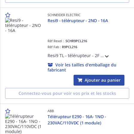
SCHNEIDER ELECTRIC
Resi9 - télérupteur - 2NO - 16A
Réf Rexel :
SCHR9PCL216
Réf Fab :
R9PCL216
Resi9 TL - télérupteur - 2F - Contact auxiliare : sans - 250 V CA 50 Hz - Commande à distance : bouton-poussoir lumineux 3mA - NF - Largeur : 2 pas de 9 mm - blanc RAL 9003 - IP20
Voir les tailles d'emballage du
fabricant
Ajouter au panier
Connectez-vous pour voir vos prix et les stocks
ABB
Télérupteur E290 - 16A- 1NO -
230VAC/110VDC (1 module)