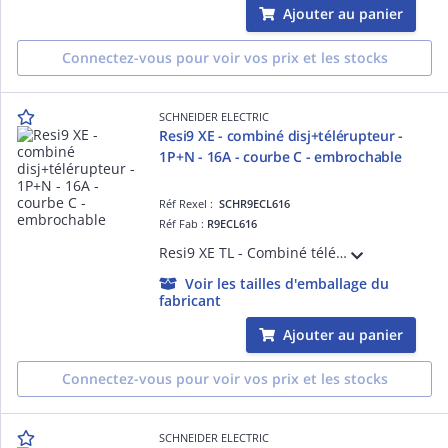
Ajouter au panier
Connectez-vous pour voir vos prix et les stocks
SCHNEIDER ELECTRIC
Resi9 XE - combiné disj+télérupteur -
1P+N - 16A - courbe C - embrochable
Réf Rexel :
SCHR9ECL616
Réf Fab :
R9ECL616
Resi9 XE TL - Combiné télérupteur 1F + disjoncteur embrochable 1P+N - 16 A 230 V courbe C 3000 A 250 VCA 50 Hz - Commande à distance : bouton-poussoir lumineux 3 mA - NF - Largeur : 4 pas de 9 mm - blanc RAL 9003 - IP20
Voir les tailles d'emballage du
fabricant
Ajouter au panier
Connectez-vous pour voir vos prix et les stocks
SCHNEIDER ELECTRIC