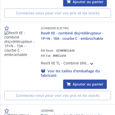
Ajouter au panier
Connectez-vous pour voir vos prix et les stocks
SCHNEIDER ELECTRIC
Resi9 XE - combiné disj+télérupteur -
1P+N - 10A - courbe C - embrochable
Réf Rexel :
SCHR9ECL610
Réf Fab :
R9ECL610
Resi9 XE TL - Combiné télérupteur 1F + disjoncteur embrochable 1P+N - 10 A 230 V courbe C 3000 A 250 VCA 50 Hz - Commande à distance : bouton-poussoir lumineux 3 mA - NF - Largeur : 4 pas de 9 mm - blanc RAL 9003 - IP20
Voir les tailles d'emballage du
fabricant
Ajouter au panier
Connectez-vous pour voir vos prix et les stocks
LEGRAND