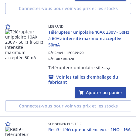
Connectez-vous pour voir vos prix et les stocks
LEGRAND
Télérupteur unipolaire 10AX 230V~ 50Hz
à 60Hz intensité maximum acceptée
50mA
Réf Rexel :
LEG049120
Réf Fab :
049120
Télérupteur unipolaire silencieux 10AX 230V~ 50Hz à 60Hz IP20 IK04 minimum 7W/maximum 2300W - avec bornes automatiques pour fils souples ou rigides - compatible avec voyants à LED, ballasts électroniques et lampes fluocompactes
Voir les tailles d'emballage du
fabricant
Ajouter au panier
Connectez-vous pour voir vos prix et les stocks
SCHNEIDER ELECTRIC
Resi9 - télérupteur silencieux - 1NO - 16A