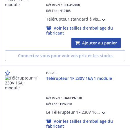
Réf Rexel :
LEG412408
Réf Fab :
412408
Télérupteur standard à vis 230V~- 1P - 250V~~ - 16A - 1F - 1 module
Voir les tailles d'emballage du
fabricant
Ajouter au panier
Connectez-vous pour voir vos prix et les stocks
HAGER
Télérupteur 1F 230V 16A 1 module
Réf Rexel :
HAGEPN510
Réf Fab :
EPN510
Le Télérupteur 1F 230V 16A 1 module Hager permet de contrôler efficacement une charge à partir de plusieurs points de commande. Sa conception fiable garantit une installation facile et durable.
Voir les tailles d'emballage du
fabricant