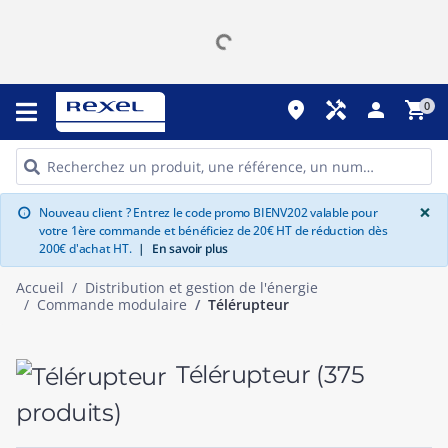
place
handyman
person
shopping_cart
0
G
×
Nouveau client ? Entrez le code promo BIENV202 valable pour
info
votre 1ère commande et bénéficiez de 20€ HT de réduction dès
200€ d'achat HT.
|
En savoir plus
Accueil
Distribution et gestion de l'énergie
Commande modulaire
Télérupteur
Télérupteur
(375
produits)