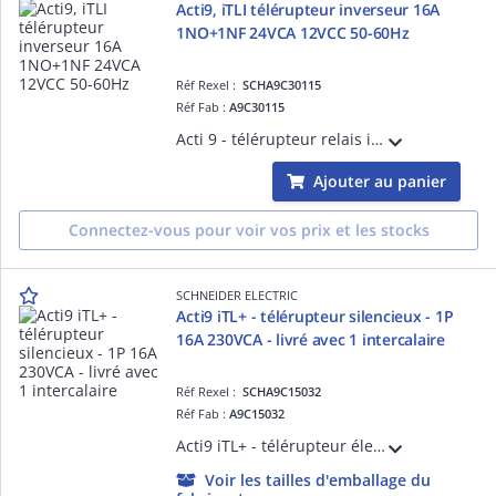
Acti9, iTLI télérupteur inverseur 16A
1NO+1NF 24VCA 12VCC 50-60Hz
Réf Rexel :
SCHA9C30115
Réf Fab :
A9C30115
Acti 9 - télérupteur relais inverseur iTLi - 2P - 1F+1O - 16A - 250VCA 50/60Hz - 60dB - Commut. 100/jour-5/minute - Impulsion 50 ms..1 s - Cde à dist. BP lum. 3mA - Circuit cde 12VCC - 24VCA 50/60Hz - Largeur 2 pas de 9 mm - NF
Ajouter au panier
Connectez-vous pour voir vos prix et les stocks
SCHNEIDER ELECTRIC
Acti9 iTL+ - télérupteur silencieux - 1P
16A 230VCA - livré avec 1 intercalaire
Réf Rexel :
SCHA9C15032
Réf Fab :
A9C15032
Acti9 iTL+ - télérupteur électronique silencieux - 1P - 16A 230VCA - livré avec intercalaire - NF conformément à EN 669-2-2 - rail DIN largeur 2+1 pas de 9mm
Voir les tailles d'emballage du