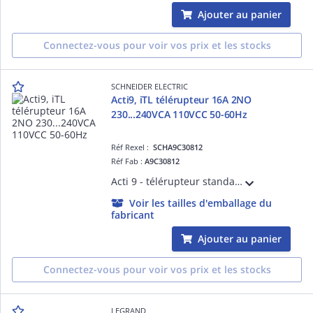
Ajouter au panier
Connectez-vous pour voir vos prix et les stocks
SCHNEIDER ELECTRIC
Acti9, iTL télérupteur 16A 2NO
230...240VCA 110VCC 50-60Hz
Réf Rexel :
SCHA9C30812
Réf Fab :
A9C30812
Acti 9 - télérupteur standard iTL - 2P - 2F - 16A - 250VCA 50/60Hz - 60dB - Commutations 100/jour-5/minute - Impulsion 50 ms..1 s - Cde à dist. BP lum. 3mA - Circuit cde 110VCC - 230...240VCA 50/60Hz - Largeur 2 pas de 9 mm - NF
Voir les tailles d'emballage du
fabricant
Ajouter au panier
Connectez-vous pour voir vos prix et les stocks
LEGRAND