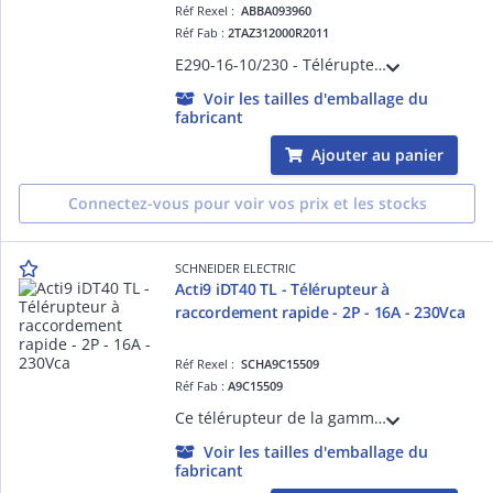
Réf Rexel :
ABBA093960
Réf Fab :
2TAZ312000R2011
E290-16-10/230 - Télérupteur - série E290 -Tension Un 230VAC/110VDC - Contact 1NO - 16 A - Montage sur rail DIN. - Largeur 1 module -Puissance dissipée 0,32W - Pour la commande de l'éclairage et les charges électriques.
Voir les tailles d'emballage du
fabricant
Ajouter au panier
Connectez-vous pour voir vos prix et les stocks
SCHNEIDER ELECTRIC
Acti9 iDT40 TL - Télérupteur à
raccordement rapide - 2P - 16A - 230Vca
Réf Rexel :
SCHA9C15509
Réf Fab :
A9C15509
Ce télérupteur de la gamme Acti9 iDT40 TL est un contrôleur manuel et à distance en version 2P 16A 230Vca, contact 2F. Doté d'un accessoire de raccordement rapide, il s'installe sur rail DIN.
Voir les tailles d'emballage du
fabricant