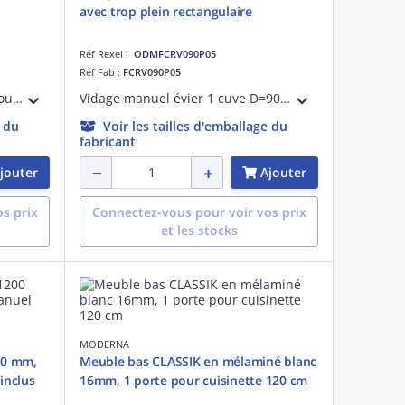
avec trop plein rectangulaire
Réf Rexel :
ODMFCRV090P05
Réf Fab :
FCRV090P05
Evier à poser nu ISEO, 1 cuve soudée, largeur 80 cm, hauteur 3 cm, en inox 18/10 lisse, perçage pour bonde de diamètre 90 mm, livré sans vidage.
Vidage manuel évier 1 cuve D=90mm avec trop plein rectangulaire 48x25mm, bonde à panier chromé, tuyau de trop plein souple L230mm, évacuation tuyau D=40mm, siphon à bol réduit et raccordement machine à laver ou lave-vaisselle
e du
Voir les tailles d'emballage du
fabricant
jouter
Ajouter
s prix
Connectez-vous pour voir vos prix
et les stocks
MODERNA
200 mm,
Meuble bas CLASSIK en mélaminé blanc
inclus
16mm, 1 porte pour cuisinette 120 cm