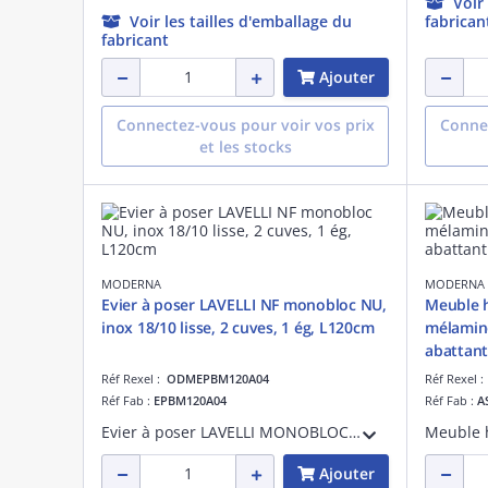
Voir
Voir les tailles d'emballage du
fabrican
fabricant
Ajouter
Connectez-vous pour voir vos prix
Connec
et les stocks
MODERNA
MODERNA
Evier à poser LAVELLI NF monobloc NU,
Meuble 
inox 18/10 lisse, 2 cuves, 1 ég, L120cm
mélaminé
abattant
Réf Rexel :
ODMEPBM120A04
Réf Rexel 
Réf Fab :
EPBM120A04
Réf Fab :
A
Evier à poser LAVELLI MONOBLOC NF NU, en inox LISSE, hauteur 3 cm, dim. 120x60 cm, 2 cuves, 1 égouttoir, trou pour bonde de diamètre 60 mm.Livré sans vidage.
Ajouter