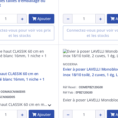
 les tailles d'emballage du
t
Ajouter
A
tez-vous pour voir vos prix
Connectez-vous pour voir vo
et les stocks
et les stocks
MODERNA
Evier à poser LAVELLI Monoblo
haut CLASSIK 60 cm en
inox 18/10 toilé, 2 cuves, 1 ég,
 blanc 16mm, 1 niche + 1
Réf Rexel :
ODMEPBZ120G00
:
ODMASCN060D05
Réf Fab :
EPBZ120G00
SCN060D05
Meuble haut CLASSIK 60 cm en mélaminé blanc 16mm, 1 niche + 1 abattant, poignée en aluminium brossé et vérins à gaz
Ajouter
A