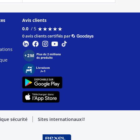
ces
Avis clients
★
★
★
★
★
★
★
★
★
★
0.0
/ 5
0 avis clients certifiés par
ations
ique
tique sécurité
Sites internationaux
open_in_new