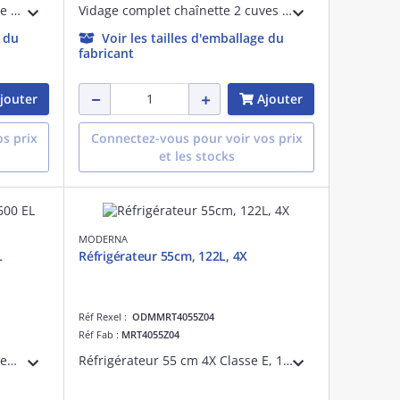
Vidage complet chaînette 1 cuve diam.60 mm
Vidage complet chaînette 2 cuves diam.60 mm
e du
Voir les tailles d'emballage du
fabricant
jouter
Ajouter
s prix
Connectez-vous pour voir vos prix
et les stocks
MODERNA
L
Réfrigérateur 55cm, 122L, 4X
Réf Rexel :
ODMMRT4055Z04
Réf Fab :
MRT4055Z04
MAN 411-1200 , MAN , Recouvrement INOX , INOX , 1 cuve , Avec égouttoir (réversible) , A poser , 1200x600mm , Vidage manuel , Bonde 70mm , Trop-plein , Déc. Domino 280x480mm , Pas d'info caisson , Non percé , FRANKE , Garantie 15 ans , Disp
Réfrigérateur 55 cm 4X Classe E, 121L, compartiment congélateur 17L, dégivrage automatique, porte réversible, puissance : 101 Watts, tension 230V/50Hz, niveau sonore 40 dBA