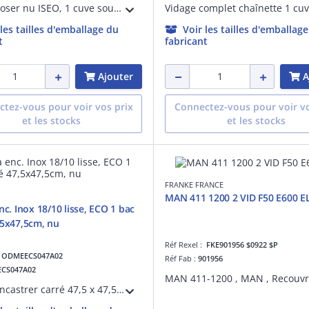
Evier à poser nu ISEO, 1 cuve soudée, largeur 90 cm, hauteur 3 cm, en inox 18/10 lisse, perçage pour bonde de diamètre 90 mm, livré sans vidage.
 les tailles d'emballage du
Voir les tailles d'emballag
t
fabricant
Ajouter
A
tez-vous pour voir vos prix
Connectez-vous pour voir vo
et les stocks
et les stocks
FRANKE FRANCE
MAN 411 1200 2 VID F50 E600 E
nc. Inox 18/10 lisse, ECO 1 bac
,5x47,5cm, nu
Réf Rexel :
FKE901956 $0922 $P
:
ODMEECS047A02
Réf Fab :
901956
ECS047A02
Evier à encastrer carré 47,5 x 47,5 cm, en inox 18/10 LISSE, ECO 1 cuve, trou de bonde diamètre 6 cm, livré sans vidage