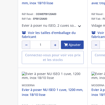
mm, inox 18/10 lisse
avec tro
Réf Rexel :
ODMEPBI120A00
Réf Rexel 
Réf Fab :
EPBI120A00
Réf Fab :
F
Evier à poser nu ISEO, 2 cuves soudées, largeur 120 cm, hauteur 3 cm, en inox 18/10 lisse, perçage pour bonde de diamètre 90 mm, livré sans vidage.
Voir les tailles d'emballage du
Voir
fabricant
fabrican
Ajouter
Connectez-vous pour voir vos prix
Connec
et les stocks
MODERNA
MODERNA
Evier à poser NU ISEO 1 cuve, 1200 mm,
Evier à 
inox 18/10 lisse
inox 18/1