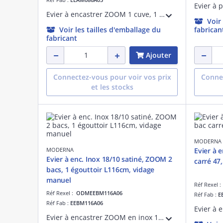
Evier à encastrer ZOOM 1 cuve, 1 égouttoir, en inox 18/10 SATINE, bonde panier diamètre 9 cm, vidage manuel, sans siphon
Voir
Voir les tailles d'emballage du
fabrican
fabricant
Ajouter
Connectez-vous pour voir vos prix
Connec
et les stocks
MODERNA
MODERNA
Evier à e
Evier à enc. Inox 18/10 satiné, ZOOM 2
carré 47
bacs, 1 égouttoir L116cm, vidage
manuel
Réf Rexel 
Réf Rexel :
ODMEEBM116A06
Réf Fab :
E
Réf Fab :
EEBM116A06
Evier à encastrer ZOOM en inox 18/10 LISSE, 2 cuves, 1 égouttoir, bonde panier diamètre 9 cm, vidage manuel, sans siphon