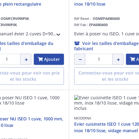
p plein rectangulaire
inox 18/10 lisse
:
ODMFCRV090P06
Réf Rexel :
ODMEPAI080A00
CRV090P06
Réf Fab :
EPAI080A00
Vidage manuel évier 2 cuves D=90mm avec trop plein rectangulaire 48x25mm, 2 bondes à panier chromé, tuyau de trop plein souple L230mm, évacuation tuyau D=40mm, siphon à bol réduit et raccordement machine à laver ou lave-vaisselle
 les tailles d'emballage du
Voir les tailles d'emballag
t
fabricant
Ajouter
A
tez-vous pour voir vos prix
Connectez-vous pour voir vo
et les stocks
et les stocks
poser NU ISEO 1 cuve, 1000 mm,
MODERNA
Evier cuisinette ISEO 1 cuve 1
0 lisse
inox 18/10 lisse, vidage manuel 