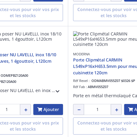
tez-vous pour voir vos prix
Connectez-vous pour voir vo
et les stocks
et les stocks
poser NU LAVELLI, inox 18/10
MODERNA
Porte Clipmétal CARMIN
cuves, 1 égouttoir, L120cm
L549xP16xH653.5mm pour meu
cuisinette 120cm
:
ODMEPBZ120A00
Réf Rexel :
ODMABMV055Z07 $0326 $P
PBZ120A00
Réf Fab :
ABMV055Z07
Evier à poser NU LAVELLI, en inox LISSE, hauteur 3 cm, dim. 120x60 cm, 2 cuves soudées, 1 égouttoir, trou pour bonde de diamètre 60 mm. Livré sans vidage.
Ajouter
A
tez-vous pour voir vos prix
Connectez-vous pour voir vo
et les stocks
et les stocks