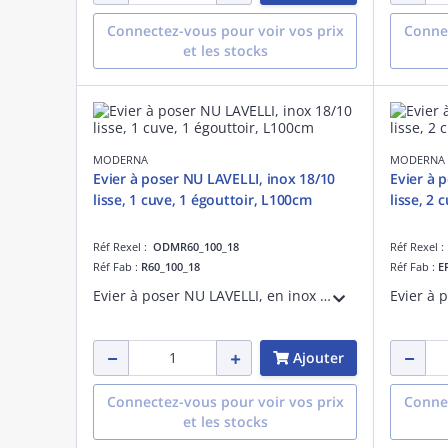
Connectez-vous pour voir vos prix
Connec
et les stocks
MODERNA
MODERNA
Evier à poser NU LAVELLI, inox 18/10
Evier à 
lisse, 1 cuve, 1 égouttoir, L100cm
lisse, 2 
Réf Rexel :
ODMR60_100_18
Réf Rexel 
Réf Fab :
R60_100_18
Réf Fab :
E
Evier à poser NU LAVELLI, en inox LISSE, largeur 100 cm,hauteur 3 cm, 1 cuve soudée, 1 égouttoir, trou pour bonde de diamètre 60 mm. Livré sans vidage.
Ajouter
Connectez-vous pour voir vos prix
Connec
et les stocks