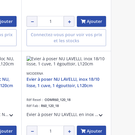
jouter
Ajouter
s prix
Connectez-vous pour voir vos prix
et les stocks
MODERNA
c NU,
Evier à poser NU LAVELLI, inox 18/10
 L120cm
lisse, 1 cuve, 1 égouttoir, L120cm
Réf Rexel :
ODMR60_120_18
Réf Fab :
R60_120_18
Evier à poser LAVELLI Monobloc NU, en inox toilé, hauteur 3 cm, dim. 120x60 cm, 2 cuves soudées, 1 égouttoir, trou pour bonde de diamètre 60 mm. Livré sans vidage.
Evier à poser NU LAVELLI, en inox LISSE, largeur 120 cm,hauteur 3 cm, 1 cuve soudée, 1 égouttoir, trou pour bonde de diamètre 60 mm. Livré sans vidage.
jouter
Ajouter