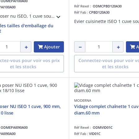
:
ODMEPAI100A00
Réf Rexel :
ODMCPBD120A30
PAI100A00
Réf Fab :
CPBD120A30
Evier à poser nu ISEO, 1 cuve soudée, largeur 100 cm, hauteur 3 cm, en inox 18/10 lisse, perçage pour bonde de diamètre 90 mm, livré sans vidage.
 les tailles d'emballage du
t
Ajouter
A
tez-vous pour voir vos prix
Connectez-vous pour voir vo
et les stocks
et les stocks
MODERNA
poser NU ISEO 1 cuve, 900 mm,
Vidage complet chaînette 1 cuv
0 lisse
diam.60 mm
:
ODMEPAI090A00
Réf Rexel :
ODMVID01C
PAI090A00
Réf Fab :
VID01C