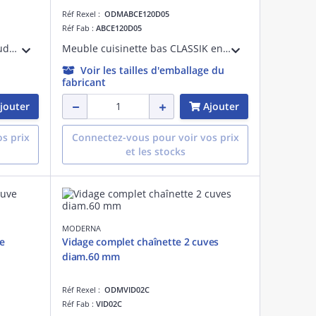
Réf Rexel :
ODMABCE120D05
Réf Fab :
ABCE120D05
Evier cuisinette ISEO 1 cuve soudée, largeur 1200 mm, hauteur 5 cm, en inox LISSE, découpe pour domino, bonde à panier chromé D=90mm, vidage manuel complet avec raccord lave-vaisselle et siphon fournis
Meuble cuisinette bas CLASSIK en mélaminé BLANC 16 mm pour cuisinette de 120cm,comprenant :1 porte +1 étagère pour caisson 60 cm, vérins de réglage et 1 niche pour réfrigérateur 48 ou 55 cm
Voir les tailles d'emballage du
fabricant
jouter
Ajouter
s prix
Connectez-vous pour voir vos prix
et les stocks
MODERNA
e
Vidage complet chaînette 2 cuves
diam.60 mm
Réf Rexel :
ODMVID02C
Réf Fab :
VID02C