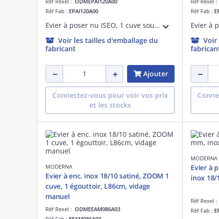
Réf Rexel :
ODMEPAI120A00
Réf Rexel 
Réf Fab :
EPAI120A00
Réf Fab :
E
Evier à poser nu ISEO, 1 cuve soudée, largeur 120 cm, hauteur 3 cm, en inox 18/10 lisse, perçage pour bonde de diamètre 90 mm, livré sans vidage.
Voir les tailles d'emballage du
Voir
fabricant
fabrican
Ajouter
Connectez-vous pour voir vos prix
Connec
et les stocks
MODERNA
MODERNA
Evier à 
Evier à enc. inox 18/10 satiné, ZOOM 1
inox 18/1
cuve, 1 égouttoir, L86cm, vidage
manuel
Réf Rexel 
Réf Rexel :
ODMEEAM086A03
Réf Fab :
E
Réf Fab :
EEAM086A03