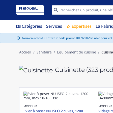
Catégories
Services
Expertises
La Fabri
menu_book
star
Nouveau client ? Entrez le code promo BIENV202 valable pour vo
info
Accueil
Sanitaire
Equipement de cuisine
Cuisin
Cuisinette
(323 prod
MODERNA
MODERNA
Evier à poser NU ISEO 2 cuves, 1200
Vidage 