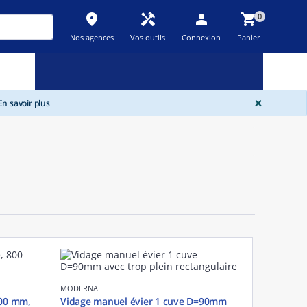
place
handyman
person
shopping_cart
0
Nos agences
Vos outils
Connexion
Panier
Nouveau
Promos
Destockage
feedback
local_offer
new_releases
GLOBA
×
n savoir plus
MODERNA
800 mm,
Vidage manuel évier 1 cuve D=90mm