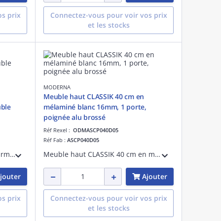
s prix
Connectez-vous pour voir vos prix
et les stocks
MODERNA
Meuble haut CLASSIK 40 cm en
ble
mélaminé blanc 16mm, 1 porte,
poignée alu brossé
Réf Rexel :
ODMASCP040D05
Réf Fab :
ASCP040D05
Porte en métal thermolaqué Carmin pour meuble cuisinette CLIPMETAL COLOR en 120 cm. 1 Poignée 'fil.
Meuble haut CLASSIK 40 cm en mélaminé blanc 16mm, 1 porte, poignée en aluminium brossé et charnières freinées clipsables
jouter
Ajouter
s prix
Connectez-vous pour voir vos prix
et les stocks