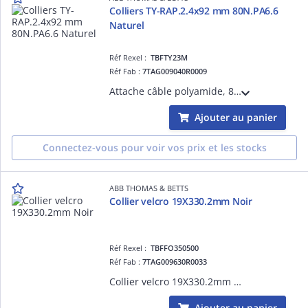
Colliers TY-RAP.2.4x92 mm 80N.PA6.6
Naturel
Réf Rexel :
TBFTY23M
Réf Fab :
7TAG009040R0009
Attache câble polyamide, 85°C max, normes UL/EN/CSA62275 2/21 intérieur, AH-2 plénum, 91,95 mm (L) x 2,29 mm (l) x 0,75 mm (ép.), résistance : 80 N (18 lb), MIL-SPEC MS3367-4-9, emballage multiple.
Ajouter au panier
Connectez-vous pour voir vos prix et les stocks
ABB THOMAS & BETTS
Collier velcro 19X330.2mm Noir
Réf Rexel :
TBFFO350500
Réf Fab :
7TAG009630R0033
Collier velcro 19X330.2mm Noir
Ajouter au panier