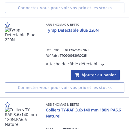
Connectez-vous pour voir vos prix et les stocks
ABB THOMAS & BETTS
Tyrap Detectable Blue 220N
Réf Rexel :
TBFTY528MRNDT
Réf Fab :
7TCG009330R0025
Attache de câble détectable en nylon 6.6 bleu vif-pour intérieur/extérieur (UV)-longueur 361mm-largeur 4,8mm-épaisseur 1,3mm-Résiste à 85°C-Idéale pour la gestion intérieure et extérieure des câbles-avec une résistance traction de 220N
Ajouter au panier
Connectez-vous pour voir vos prix et les stocks
ABB THOMAS & BETTS
Colliers TY-RAP.3.6x140 mm 180N.PA6.6
Naturel