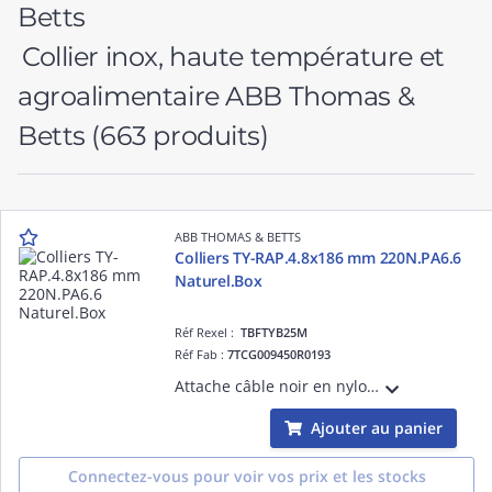
Collier inox, haute température et
agroalimentaire ABB Thomas &
Betts
(663 produits)
ABB THOMAS & BETTS
Colliers TY-RAP.4.8x186 mm 220N.PA6.6
Naturel.Box
Réf Rexel :
TBFTYB25M
Réf Fab :
7TCG009450R0193
Attache câble noir en nylon 6,6 pour intérieur (85°C), normes UL/EN/CSA62275, plénum AH-2, 139,7 mm x 3,56 mm x 1,31 mm, résistance 135 N, emballage boîte d'établi.
Ajouter au panier
Connectez-vous pour voir vos prix et les stocks