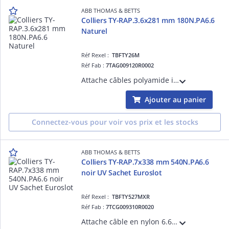
ABB THOMAS & BETTS
Colliers TY-RAP.3.6x281 mm 180N.PA6.6
Naturel
Réf Rexel :
TBFTY26M
Réf Fab :
7TAG009120R0002
Attache câbles polyamide intérieur, 85°C, UL/EN/CSA62275, AH-2 plénum, 281,94 mm (L) x 3,6 mm (l), résistance : 133,4 N (30 lb), emballage multiple.
Ajouter au panier
Connectez-vous pour voir vos prix et les stocks
ABB THOMAS & BETTS
Colliers TY-RAP.7x338 mm 540N.PA6.6
noir UV Sachet Euroslot
Réf Rexel :
TBFTY527MXR
Réf Fab :
7TCG009310R0020
Attache câble en nylon 6.6-Couleur noir-résiste jusqu'à 105°C - Longueur de 338mm-largeur 7mm-Résistance à la traction de 540N-Emballage Euroslot-Idéale pour l'organisation des câbles en environnements intérieurs exigeants.