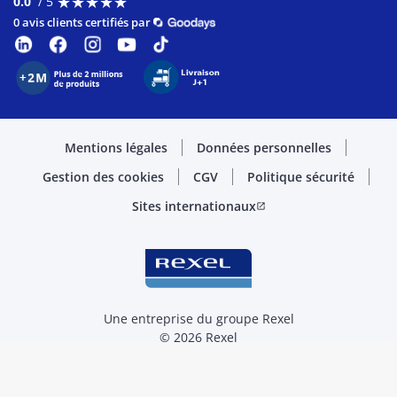
★
★
★
★
★
★
★
★
★
★
0.0
/ 5
0 avis clients certifiés par
Mentions légales
Données personnelles
Gestion des cookies
CGV
Politique sécurité
Sites internationaux
open_in_new
Une entreprise du groupe Rexel
© 2026 Rexel