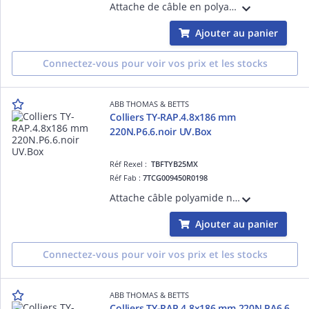
Attache de câble en polyamide (Nylon 6.6) pour intérieur-résistant jusqu'à 85°C-longueur 92 mm-largeur 2,3 mm-épaisseur 1 mm-Résistance à la traction de 80 N (18 lb)-Idéale pour regrouper des câbles. Conditionnée dans une boîte d'établi.
Ajouter au panier
Connectez-vous pour voir vos prix et les stocks
ABB THOMAS & BETTS
Colliers TY-RAP.4.8x186 mm
220N.P6.6.noir UV.Box
Réf Rexel :
TBFTYB25MX
Réf Fab :
7TCG009450R0198
Attache câble polyamide noir, résiste UV/intempéries (105°C), 186 mm x 4,8 mm traction 222 N, idéale intérieur/extérieur. Emballage pratique en boîte d'établi pour une gestion efficace des câbles dans divers environnements.
Ajouter au panier
Connectez-vous pour voir vos prix et les stocks
ABB THOMAS & BETTS
Colliers TY-RAP.4.8x186 mm 220N.PA6.6