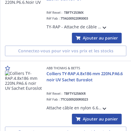
Réf Rexel :
TBFTY253MX
Réf Fab :
7TAG009220R0003
TY-RAP - Attache de câble polyamide noir - TY-RAP largeur 4,8mm longueur 295 mm 222N - Nylon 6.6 - température -60° à 105°
Ajouter au panier
Connectez-vous pour voir vos prix et les stocks
ABB THOMAS & BETTS
Colliers TY-RAP.4.8x186 mm 220N.PA6.6
noir UV Sachet Euroslot
Réf Rexel :
TBFTY525MXR
Réf Fab :
7TCG009200R0023
Attache câble en nylon 6.6-Couleur noir-résiste jusqu'à 105°C-Longueur 186mm-largeur 4,8mm-Résistance à la traction de 222N-Emballage Euroslot-Idéale pour l'organisation des câbles en environnements intérieurs exigeants.
Ajouter au panier