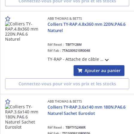
Connectez-vous pour voir vos prix et les stocks
ABB THOMAS & BETTS
Colliers TY-RAP.4.8x360 mm 220N.PA6.6
Naturel
Réf Rexel :
TBFTY28M
Réf Fab :
7TAG009210R0048
TY-RAP - Attache de câble polyamide naturel - TY-RAP largeur 4,8mm longueur 361 mm 222N - Nylon 6.6 - température 85°
Ajouter au panier
Connectez-vous pour voir vos prix et les stocks
ABB THOMAS & BETTS
Colliers TY-RAP.3.6x140 mm 180N.PA6.6
Naturel Sachet Euroslot
Réf Rexel :
TBFTY524MR
Réf Fab :
7TCG009110R0026