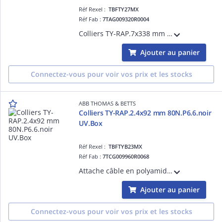
Réf Rexel :
TBFTY27MX
Réf Fab :
7TAG009320R0004
Colliers TY-RAP.7x338 mm 540N.P6.6.Noir UV
Ajouter au panier
Connectez-vous pour voir vos prix et les stocks
ABB THOMAS & BETTS
Colliers TY-RAP.2.4x92 mm 80N.P6.6.noir
UV.Box
Réf Rexel :
TBFTYB23MX
Réf Fab :
7TCG009960R0068
Attache câble en polyamide noir, résiste jusqu'à 105°C, adaptée intérieur/extérieur type 2/21 plénum AH-2, longueur 92 mm, largeur 2,4 mm Résistance à la traction 80 N, emballage boîte d'établi.
Ajouter au panier
Connectez-vous pour voir vos prix et les stocks