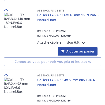
ABB THOMAS & BETTS
Colliers TY-RAP.3.6x140 mm 180N.PA6.6
Naturel.Box
Réf Rexel :
TBFTYB24M
Réf Fab :
7TCG009140R0019
Attache câble en nylon 6.6-Couleur naturel-résiste jusqu'à 85°C - Longueur 140mm-largeur 3,6mm- Résistance à la traction de 180N-Emballage en boîte d'établi-Idéale pour l'organisation des câbles en environnements intérieurs exigeants.
Ajouter au panier
Connectez-vous pour voir vos prix et les stocks
ABB THOMAS & BETTS
Colliers TY-RAP.2.4x92 mm 80N.PA6.6
Naturel.Box
Réf Rexel :
TBFTYB23M
Réf Fab :
7TCG009450R0186