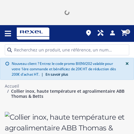
place
handyman
person
shopping_cart
0
G
×
Nouveau client ? Entrez le code promo BIENV202 valable pour
info
votre 1ère commande et bénéficiez de 20€ HT de réduction dès
200€ d'achat HT.
|
En savoir plus
Accueil
Collier inox, haute température et agroalimentaire ABB
Thomas & Betts