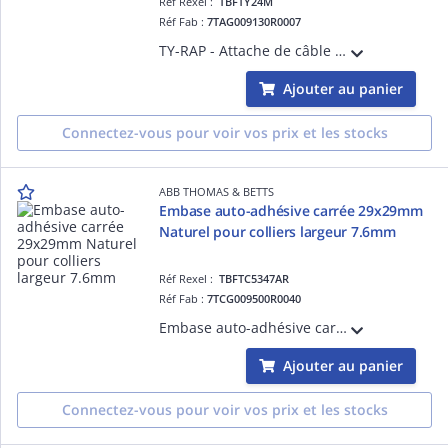
Réf Rexel :
TBFTY24M
Réf Fab :
7TAG009130R0007
TY-RAP - Attache de câble polyamide naturel - TY-RAP largeur 3,6mm longueur 140 mm 180N - Nylon 6.6 - température 85°
Ajouter au panier
Connectez-vous pour voir vos prix et les stocks
ABB THOMAS & BETTS
Embase auto-adhésive carrée 29x29mm
Naturel pour colliers largeur 7.6mm
Réf Rexel :
TBFTC5347AR
Réf Fab :
7TCG009500R0040
Embase auto-adhésive carrée 29x29mm Naturel pour colliers largeur 7.6mm
Ajouter au panier
Connectez-vous pour voir vos prix et les stocks