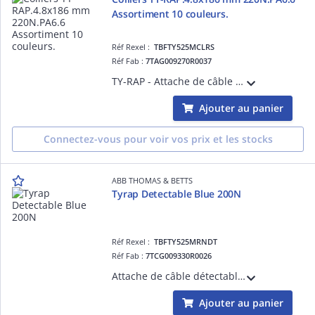
Assortiment 10 couleurs.
Réf Rexel :
TBFTY525MCLRS
Réf Fab :
7TAG009270R0037
TY-RAP - Attache de câble polyamide naturel- TY-RAP largeur 4,7mm longueur 186 mm épaisseur 1,1 mm 222N - Nylon 6.6 - température 85°
Ajouter au panier
Connectez-vous pour voir vos prix et les stocks
ABB THOMAS & BETTS
Tyrap Detectable Blue 200N
Réf Rexel :
TBFTY525MRNDT
Réf Fab :
7TCG009330R0026
Attache de câble détectable en nylon 6.6 bleu vif-pour intérieur/extérieur (UV)-longueur 186mm-largeur 4,6mm-épaisseur 1,1mm-Résiste à 85°C-Idéale pour la gestion intérieure et extérieure des câbles-avec une résistance à la traction de 222N
Ajouter au panier