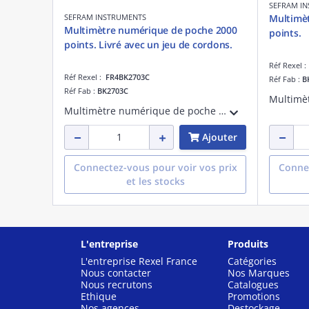
SEFRAM I
SEFRAM INSTRUMENTS
Multimèt
Multimètre numérique de poche 2000
points.
points. Livré avec un jeu de cordons.
Réf Rexel 
Réf Rexel :
FR4BK2703C
Réf Fab :
B
Réf Fab :
BK2703C
Multimètre numérique de poche 2000 points. UDC 1000V, UAC 750V. Courant 10A DC. Résistance 20Mohms. Test de continuité avec buzzer. Test diode. Gaine aimantée pour travail mains libres. Livré avec un jeu de cordons.
Ajouter
Connectez-vous pour voir vos prix
Connec
et les stocks
L'entreprise
Produits
L'entreprise Rexel France
Catégories
Nous contacter
Nos Marques
Nous recrutons
Catalogues
Ethique
Promotions
Nos agences
Destockage