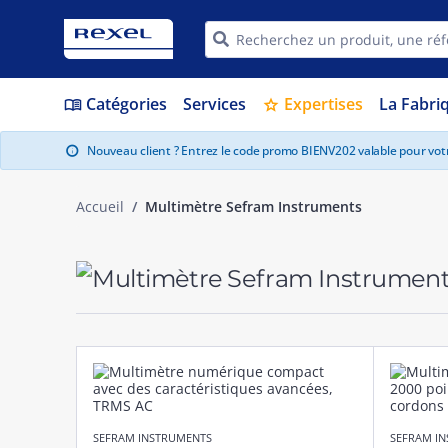
Catégories
Services
Expertises
La Fabri
menu_book
star
Nouveau client ? Entrez le code promo BIENV202 valable pour vo
info
Accueil
Multimètre Sefram Instruments
SEFRAM INSTRUMENTS
SEFRAM I