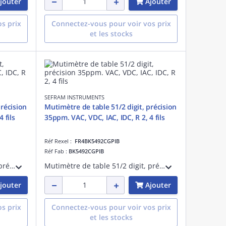
jouter
Ajouter
s prix
Connectez-vous pour voir vos prix
et les stocks
SEFRAM INSTRUMENTS
précision
Mutimètre de table 51/2 digit, précision
 fils
35ppm. VAC, VDC, IAC, IDC, R 2, 4 fils
Réf Rexel :
FR4BK5492CGPIB
Réf Fab :
BK5492CGPIB
Mutimètre de table 61/2 digit, précision 35ppm. VAC, VDC, IAC, IDC, Résistance 2, 4 fils.Mesure de température. Double afficheur. Interface USB, RS-232, LAN.
Mutimètre de table 51/2 digit, précision 35ppm. VAC, VDC, IAC, IDC, Résistance 2, 4 fils.Mesure de température. Double afficheur. Interface USB, RS-232, LAN,GPIB.
jouter
Ajouter
s prix
Connectez-vous pour voir vos prix
et les stocks