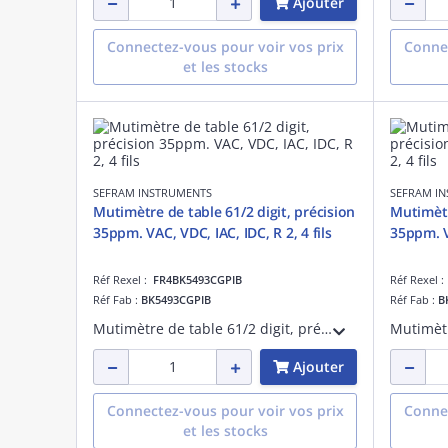
Ajouter
Connectez-vous pour voir vos prix
Connec
et les stocks
SEFRAM INSTRUMENTS
SEFRAM I
Mutimètre de table 61/2 digit, précision
Mutimètr
35ppm. VAC, VDC, IAC, IDC, R 2, 4 fils
35ppm. VA
Réf Rexel :
FR4BK5493CGPIB
Réf Rexel 
Réf Fab :
BK5493CGPIB
Réf Fab :
B
Mutimètre de table 61/2 digit, précision 35ppm. VAC, VDC, IAC, IDC, Résistance 2, 4 fils.Mesure de température. Double afficheur. Interface USB, RS-232, LAN,GPIB.
Ajouter
Connectez-vous pour voir vos prix
Connec
et les stocks