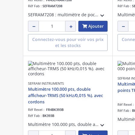
Réf Fab :
SEFRAM7208
Réf Fab :
S
SEFRAM7208 : multimètre de poche TRMS compact et robuste pour techniciens et électriciens. Mesure tensions AC/DC jusqu'à 600 V, résistance jusqu'à 20 M', avec détection de tension sans contact, écran rétroéclairé et lampe torche intégrée.
Ajouter
Connectez-vous pour voir vos prix
Connec
et les stocks
SEFRAM I
SEFRAM INSTRUMENTS
Multimè
Multimètre 100.000 pts, double
afficheur-TRMS (50 kHz/0,015 %). avec
cordons
Réf Rexel 
Réf Rexel :
FR4BK393B
Réf Fab :
B
Réf Fab :
BK393B
Multimètre 100.000 pts, double afficheur- TRMS (50 kHz/ 0,015 %). Livré avec un jeu de cordons ,un jeu de pinces croco, un adaptateur thermocouple, une sonde filaire type K (ST305) et une gaine de protection. Livré avec son logiciel.