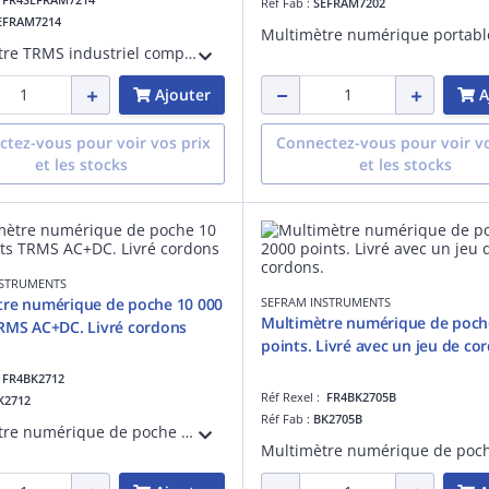
Réf Fab :
SEFRAM7202
EFRAM7214
Multimètre TRMS industriel compact et robuste, idéal pour les environnements tertiaires et industriels. Mesure tension jusqu'à 1000 V, courant jusqu'à 10 A, résistance, capacité, fréquence et température, avec détection NCV et LED intégrée.
Ajouter
A
tez-vous pour voir vos prix
Connectez-vous pour voir vo
et les stocks
et les stocks
NSTRUMENTS
tre numérique de poche 10 000
SEFRAM INSTRUMENTS
Multimètre numérique de poch
points TRMS AC+DC. Livré cordons
points. Livré avec un jeu de co
:
FR4BK2712
Réf Rexel :
FR4BK2705B
K2712
Réf Fab :
BK2705B
Multimètre numérique de poche 10 000 points TRMS AC+DC. UDC 1000V, UAC 750V. Courant 10A AC/DC. Résistance 40Mohms. Capacité 40µF. Fréquence. Continuité. Test diode. Gaine aimantée. Gammes automatiques. Livré avec un jeu de cordons