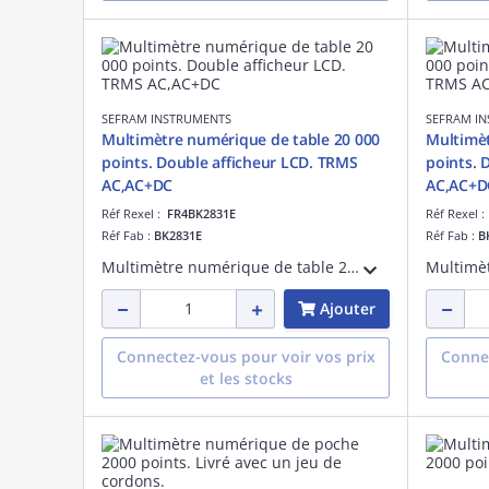
SEFRAM INSTRUMENTS
SEFRAM I
Multimètre numérique de table 20 000
Multimèt
points. Double afficheur LCD. TRMS
points. 
AC,AC+DC
AC,AC+D
Réf Rexel :
FR4BK2831E
Réf Rexel 
Réf Fab :
BK2831E
Réf Fab :
B
Multimètre numérique de table 20 000 points. Double afficheur LCD. 0,03%. TRMS AC, AC+DC. UDC 1000V, UAC 750V. Courant 20A AC/DC. Résistance 50Mohms. Fréquence. Continuité. Test diode. Livré avec un jeu de cordons.
Ajouter
Connectez-vous pour voir vos prix
Connec
et les stocks