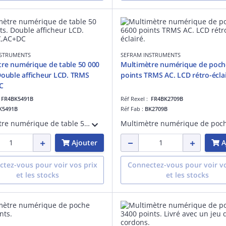
NSTRUMENTS
SEFRAM INSTRUMENTS
re numérique de table 50 000
Multimètre numérique de poche 66
Double afficheur LCD. TRMS
points TRMS AC. LCD rétro-éclai
C
:
FR4BK5491B
Réf Rexel :
FR4BK2709B
K5491B
Réf Fab :
BK2709B
Multimètre numérique de table 50 000 points. Double afficheur LCD. TRMS AC,AC+DC. 0,02%. TRMS AC, AC+DC. UDC 1000V, UAC 750V. Courant 20A AC/DC. Résistance 50Mohms. Fréquence. Continuité. Test diode.USB. RS232. Livré avec un jeu de cordons.
Ajouter
A
tez-vous pour voir vos prix
Connectez-vous pour voir vo
et les stocks
et les stocks