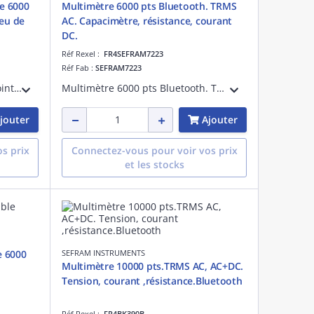
e 6000
Multimètre 6000 pts Bluetooth. TRMS
jeu de
AC. Capacimètre, résistance, courant
DC.
Réf Rexel :
FR4SEFRAM7223
Réf Fab :
SEFRAM7223
Multimètre numérique 6000 points. TRMS AC. Tension 1000VDC/750VAC. Courant 10A AC/DC. Résistance 60 Mohms. Beep de continuité. Fréquencemètre et Capacimètre. Mode MIN-MAX, mémoire. livré avec un jeu cordons. CEI1010 CATIV 600V.
Multimètre 6000 pts Bluetooth. TRMS AC.Capacimètre,résistance,courantAC, DC.Détection tension sans contact. Mesure Lo Impédance.Datalogger. Mesure de tension 1500Vmax AC/DC.Application panneaux photovoltaiques.
jouter
Ajouter
s prix
Connectez-vous pour voir vos prix
et les stocks
e 6000
SEFRAM INSTRUMENTS
Multimètre 10000 pts.TRMS AC, AC+DC.
Tension, courant ,résistance.Bluetooth
Réf Rexel :
FR4BK390B