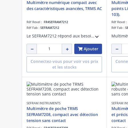
Multimètre numérique compact avec
Multimè
des caractéristiques avancées, TRMS AC
points L
103).
Réf Rexel :
FR4SEFRAM7212
Réf Rexel 
Réf Fab :
SEFRAM7212
Réf Fab :
S
Le SEFRAM7212 répond aux besoins des électriciens, chauffagistes et services de maintenance. Mesure de tension Mesure de courant Mesure de fréquence, capacité et continuité Mesure de résistance Détection de tension sans contact
Ajouter
Connectez-vous pour voir vos prix
Connec
et les stocks
SEFRAM INSTRUMENTS
SEFRAM I
Multimètre de poche TRMS
Multimèt
SEFRAM7208, compact avec détection
et préci
tension sans contact
contact
Réf Rexel :
FR4SEFRAM7208
Réf Rexel 