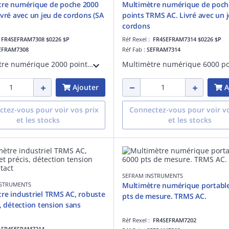
tre numérique de poche 2000
Multimètre numérique de poch
ivré avec un jeu de cordons (SA
points TRMS AC. Livré avec un 
cordons
:
FR4SEFRAM7308 $0226 $P
Réf Rexel :
FR4SEFRAM7314 $0226 $P
EFRAM7308
Réf Fab :
SEFRAM7314
Multimètre numérique 2000 points. Tension 1000VDC/750VAC. Détecteur de tension sans contact. Courant 10A AC/DC. Résistance 20 Mohms. Beep de continuité. Fréquencemètre et Capacimètre. livré avec un jeu cordons. CEI1010 CATIII 600V.
Ajouter
A
tez-vous pour voir vos prix
Connectez-vous pour voir vo
et les stocks
et les stocks
SEFRAM INSTRUMENTS
NSTRUMENTS
Multimètre numérique portabl
re industriel TRMS AC, robuste
pts de mesure. TRMS AC.
s, détection tension sans
Réf Rexel :
FR4SEFRAM7202
:
FR4SEFRAM7214